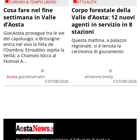
TURISMO & TEMPO LIBERO
ATTUALITA'
Cosa fare nel fine
Corpo forestale della
settimana in Valle
Valle d’Aosta: 12 nuovi
d’Aosta
agenti in servizio in 8
stazioni
GiocAosta prosegue tra le vie
del capoluogo; a Brissogne
Questa mattina, a palazzo
entra nel vivo la Feta de
regionale, si è tenuta la
l’Oumbra; Etroubles ospita la
cerimonia di giuramento
Veillà; a Chamois tocca al
Festival A...
di
di
Aosta
gazzettamatin
ethienne bredy
il 07/08/2026
il 07/08/2026
Quotidiano online Iscrizione al Tribunale di Aosta n.