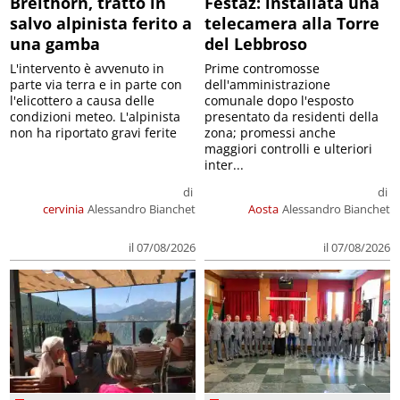
Breithorn, tratto in
Festaz: installata una
salvo alpinista ferito a
telecamera alla Torre
una gamba
del Lebbroso
L'intervento è avvenuto in
Prime contromosse
parte via terra e in parte con
dell'amministrazione
l'elicottero a causa delle
comunale dopo l'esposto
condizioni meteo. L'alpinista
presentato da residenti della
non ha riportato gravi ferite
zona; promessi anche
maggiori controlli e ulteriori
inter...
di
di
cervinia
Alessandro Bianchet
Aosta
Alessandro Bianchet
il 07/08/2026
il 07/08/2026