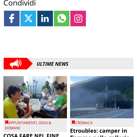
Condividi
ULTIME NEWS
APPUNTAMENTI
,
OGGI &
CRONACA
DOMANI
Etroubles: camper in
COSA FARE NEL FINE