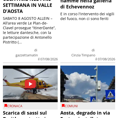
fiamme nella galleria
SETTIMANA IN VALLE
di Echevennoz
D’AOSTA
E in corso l'intervento dei vigili
SABATO 8 AGOSTO ALLEIN –
del fuoco, non ci sono feriti
All’area verde Le Plan-de-
Clavel prosegue “ItinerDante”,
le letture dantesche, con la
partecipazione di Antonello
Pistritto (...
di
di
gazzettamatin
Cinzia Timpano
il 07/08/2026
il 07/08/2026
CRONACA
COMUNI
Scarica di sassi sul
Aosta, degrado in via