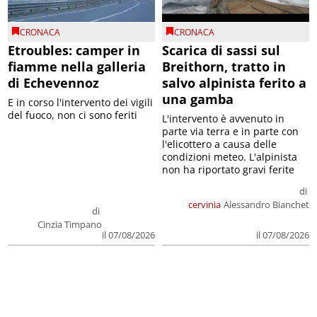
CRONACA
CRONACA
Etroubles: camper in
Scarica di sassi sul
fiamme nella galleria
Breithorn, tratto in
di Echevennoz
salvo alpinista ferito a
una gamba
E in corso l'intervento dei vigili
del fuoco, non ci sono feriti
L'intervento è avvenuto in
parte via terra e in parte con
l'elicottero a causa delle
condizioni meteo. L'alpinista
non ha riportato gravi ferite
di
cervinia
Alessandro Bianchet
di
Cinzia Timpano
il 07/08/2026
il 07/08/2026