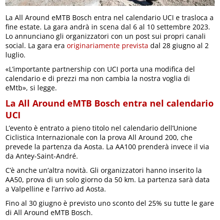
La All Around eMTB Bosch entra nel calendario UCI e trasloca a
fine estate. La gara andrà in scena dal 6 al 10 settembre 2023.
Lo annunciano gli organizzatori con un post sui propri canali
social. La gara era
originariamente prevista
dal 28 giugno al 2
luglio.
«L’importante partnership con UCI porta una modifica del
calendario e di prezzi ma non cambia la nostra voglia di
eMtb», si legge.
La All Around eMTB Bosch entra nel calendario
UCI
L’evento è entrato a pieno titolo nel calendario dell’Unione
Ciclistica Internazionale con la prova All Around 200, che
prevede la partenza da Aosta. La AA100 prenderà invece il via
da Antey-Saint-André.
C’è anche un’altra novità. Gli organizzatori hanno inserito la
AA50, prova di un solo giorno da 50 km. La partenza sarà data
a Valpelline e l’arrivo ad Aosta.
Fino al 30 giugno è previsto uno sconto del 25% su tutte le gare
di All Around eMTB Bosch.