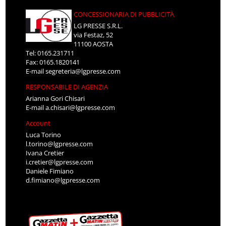
CONCESSIONARIA DI PUBBLICITÀ
LG PRESSE S.R.L.
via Festaz, 52
11100 AOSTA
Tel: 0165.231711
Fax: 0165.1820141
E-mail
segreteria@lgpresse.com
RESPONSABILE DI AGENZIA
Arianna Gori Chisari
E-mail
a.chisari@lgpresse.com
Account
Luca Torino
l.torino@lgpresse.com
Ivana Cretier
i.cretier@lgpresse.com
Daniele Fimiano
d.fimiano@lgpresse.com