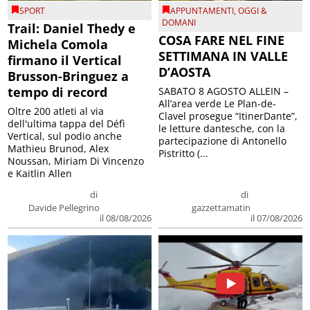
SPORT
APPUNTAMENTI
,
OGGI &
DOMANI
Trail: Daniel Thedy e
COSA FARE NEL FINE
Michela Comola
SETTIMANA IN VALLE
firmano il Vertical
D’AOSTA
Brusson-Bringuez a
tempo di record
SABATO 8 AGOSTO ALLEIN –
All’area verde Le Plan-de-
Oltre 200 atleti al via
Clavel prosegue “ItinerDante”,
dell'ultima tappa del Défì
le letture dantesche, con la
Vertical, sul podio anche
partecipazione di Antonello
Mathieu Brunod, Alex
Pistritto (...
Noussan, Miriam Di Vincenzo
e Kaitlin Allen
di
di
Davide Pellegrino
gazzettamatin
il 08/08/2026
il 07/08/2026