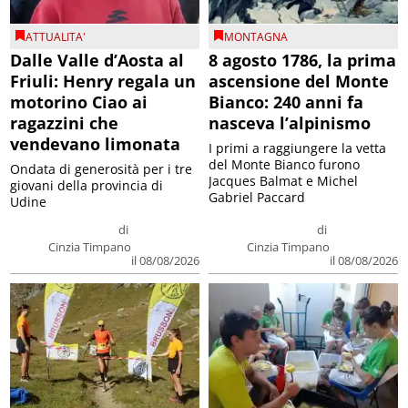
ATTUALITA'
MONTAGNA
Dalle Valle d’Aosta al
8 agosto 1786, la prima
Friuli: Henry regala un
ascensione del Monte
motorino Ciao ai
Bianco: 240 anni fa
ragazzini che
nasceva l’alpinismo
vendevano limonata
I primi a raggiungere la vetta
del Monte Bianco furono
Ondata di generosità per i tre
Jacques Balmat e Michel
giovani della provincia di
Gabriel Paccard
Udine
di
di
Cinzia Timpano
Cinzia Timpano
il 08/08/2026
il 08/08/2026