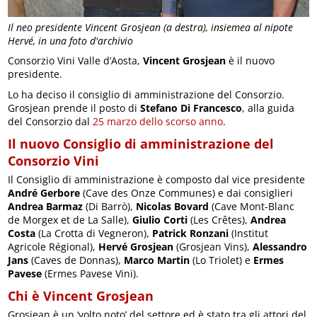
Il neo presidente Vincent Grosjean (a destra), insiemea al nipote
Hervé, in una foto d'archivio
Consorzio Vini Valle d’Aosta,
Vincent Grosjean
è il nuovo
presidente.
Lo ha deciso il consiglio di amministrazione del Consorzio.
Grosjean prende il posto di
Stefano Di Francesco
, alla guida
del Consorzio dal
25 marzo dello scorso anno
.
Il nuovo Consiglio di amministrazione del
Consorzio Vini
Il Consiglio di amministrazione è composto dal vice presidente
André Gerbore
(Cave des Onze Communes) e dai consiglieri
Andrea Barmaz
(Di Barrò),
Nicolas Bovard
(Cave Mont-Blanc
de Morgex et de La Salle),
Giulio Corti
(Les Crêtes),
Andrea
Costa
(La Crotta di Vegneron),
Patrick Ronzani
(Institut
Agricole Régional),
Hervé Grosjean
(Grosjean Vins),
Alessandro
Jans
(Caves de Donnas),
Marco Martin
(Lo Triolet) e
Ermes
Pavese
(Ermes Pavese Vini).
Chi è Vincent Grosjean
Grosjean è un ‘volto noto’ del settore ed è stato tra gli attori del