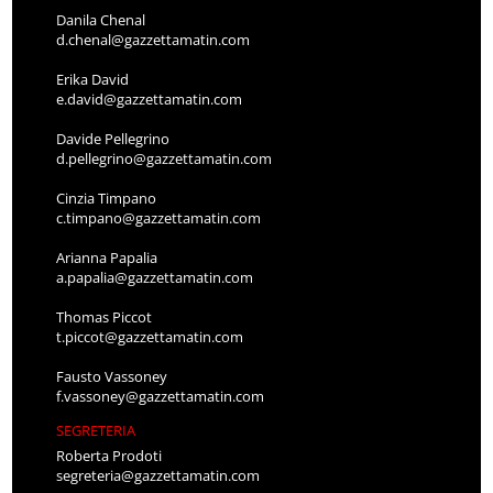
Danila Chenal
d.chenal@gazzettamatin.com
Erika David
e.david@gazzettamatin.com
Davide Pellegrino
d.pellegrino@gazzettamatin.com
Cinzia Timpano
c.timpano@gazzettamatin.com
Arianna Papalia
a.papalia@gazzettamatin.com
Thomas Piccot
t.piccot@gazzettamatin.com
Fausto Vassoney
f.vassoney@gazzettamatin.com
SEGRETERIA
Roberta Prodoti
segreteria@gazzettamatin.com