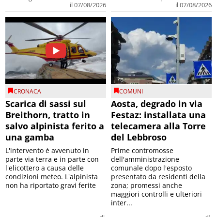
il 07/08/2026
il 07/08/2026
CRONACA
COMUNI
Scarica di sassi sul
Aosta, degrado in via
Breithorn, tratto in
Festaz: installata una
salvo alpinista ferito a
telecamera alla Torre
una gamba
del Lebbroso
L'intervento è avvenuto in
Prime contromosse
parte via terra e in parte con
dell'amministrazione
l'elicottero a causa delle
comunale dopo l'esposto
condizioni meteo. L'alpinista
presentato da residenti della
non ha riportato gravi ferite
zona; promessi anche
maggiori controlli e ulteriori
inter...