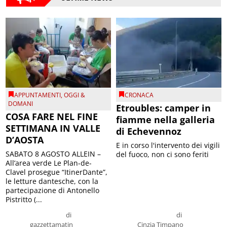
APPUNTAMENTI
,
OGGI &
CRONACA
DOMANI
Etroubles: camper in
COSA FARE NEL FINE
fiamme nella galleria
SETTIMANA IN VALLE
di Echevennoz
D’AOSTA
E in corso l'intervento dei vigili
SABATO 8 AGOSTO ALLEIN –
del fuoco, non ci sono feriti
All’area verde Le Plan-de-
Clavel prosegue “ItinerDante”,
le letture dantesche, con la
partecipazione di Antonello
Pistritto (...
di
di
gazzettamatin
Cinzia Timpano