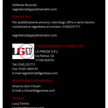
Stefania Muscolo
segreteria@gazzettamatin.com
CONTATTACI
Per pubblicazione annunci, necrologi, offro e cerco lavoro,
contattare la segreteria al numero: 0165/231711
segreteria@gazzettamatin.com
CONCESSIONARIA DI PUBBLICITÀ
LG PRESSE S.R.L.
via Festaz, 52
11100 AOSTA
Tel: 0165.231711
Fax: 0165.1820141
E-mail
segreteria@lgpresse.com
RESPONSABILE DI AGENZIA
Arianna Gori Chisari
E-mail
a.chisari@lgpresse.com
Account
Luca Torino
l.torino@lgpresse.com