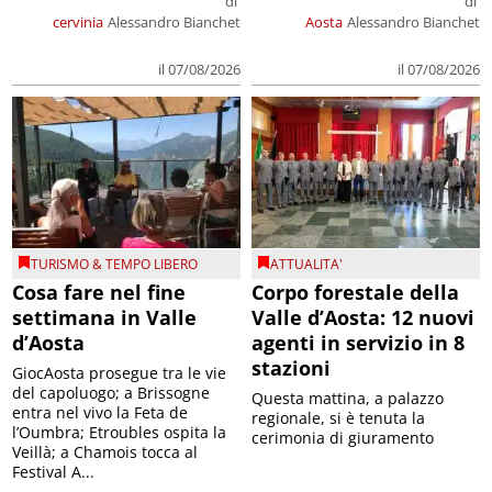
di
di
cervinia
Alessandro Bianchet
Aosta
Alessandro Bianchet
il 07/08/2026
il 07/08/2026
TURISMO & TEMPO LIBERO
ATTUALITA'
Cosa fare nel fine
Corpo forestale della
settimana in Valle
Valle d’Aosta: 12 nuovi
d’Aosta
agenti in servizio in 8
stazioni
GiocAosta prosegue tra le vie
del capoluogo; a Brissogne
Questa mattina, a palazzo
entra nel vivo la Feta de
regionale, si è tenuta la
l’Oumbra; Etroubles ospita la
cerimonia di giuramento
Veillà; a Chamois tocca al
Festival A...