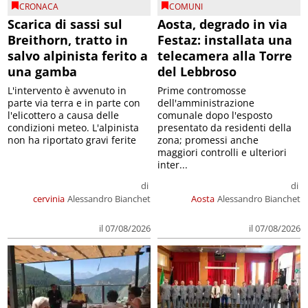
CRONACA
COMUNI
Scarica di sassi sul
Aosta, degrado in via
Breithorn, tratto in
Festaz: installata una
salvo alpinista ferito a
telecamera alla Torre
una gamba
del Lebbroso
L'intervento è avvenuto in
Prime contromosse
parte via terra e in parte con
dell'amministrazione
l'elicottero a causa delle
comunale dopo l'esposto
condizioni meteo. L'alpinista
presentato da residenti della
non ha riportato gravi ferite
zona; promessi anche
maggiori controlli e ulteriori
inter...
di
di
cervinia
Alessandro Bianchet
Aosta
Alessandro Bianchet
il 07/08/2026
il 07/08/2026