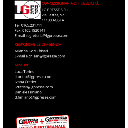
CONCESSIONARIA DI PUBBLICITÀ
LG PRESSE S.R.L.
via Festaz, 52
11100 AOSTA
Tel: 0165.231711
Fax: 0165.1820141
E-mail
segreteria@lgpresse.com
RESPONSABILE DI AGENZIA
Arianna Gori Chisari
E-mail
a.chisari@lgpresse.com
Account
Luca Torino
l.torino@lgpresse.com
Ivana Cretier
i.cretier@lgpresse.com
Daniele Fimiano
d.fimiano@lgpresse.com