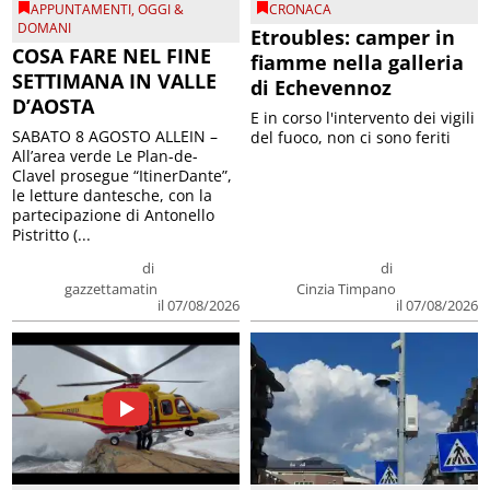
APPUNTAMENTI
,
OGGI &
CRONACA
DOMANI
Etroubles: camper in
COSA FARE NEL FINE
fiamme nella galleria
SETTIMANA IN VALLE
di Echevennoz
D’AOSTA
E in corso l'intervento dei vigili
SABATO 8 AGOSTO ALLEIN –
del fuoco, non ci sono feriti
All’area verde Le Plan-de-
Clavel prosegue “ItinerDante”,
le letture dantesche, con la
partecipazione di Antonello
Pistritto (...
di
di
gazzettamatin
Cinzia Timpano
il 07/08/2026
il 07/08/2026