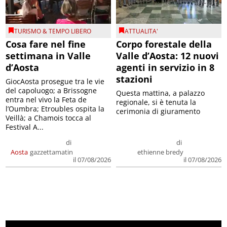
TURISMO & TEMPO LIBERO
ATTUALITA'
Cosa fare nel fine
Corpo forestale della
settimana in Valle
Valle d’Aosta: 12 nuovi
d’Aosta
agenti in servizio in 8
stazioni
GiocAosta prosegue tra le vie
del capoluogo; a Brissogne
Questa mattina, a palazzo
entra nel vivo la Feta de
regionale, si è tenuta la
l’Oumbra; Etroubles ospita la
cerimonia di giuramento
Veillà; a Chamois tocca al
Festival A...
di
di
Aosta
gazzettamatin
ethienne bredy
il 07/08/2026
il 07/08/2026