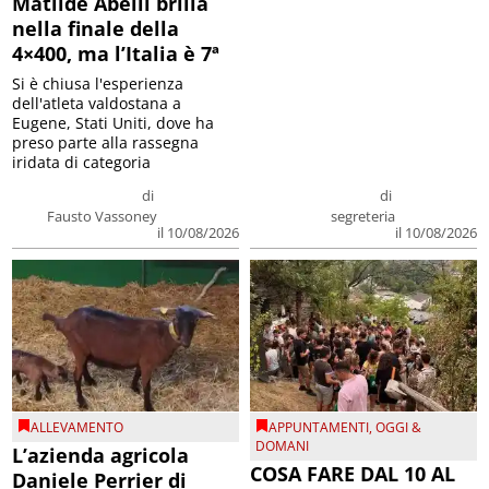
Matilde Abelli brilla
nella finale della
4×400, ma l’Italia è 7ª
Si è chiusa l'esperienza
dell'atleta valdostana a
Eugene, Stati Uniti, dove ha
preso parte alla rassegna
iridata di categoria
di
di
Fausto Vassoney
segreteria
il 10/08/2026
il 10/08/2026
ALLEVAMENTO
APPUNTAMENTI
,
OGGI &
DOMANI
L’azienda agricola
COSA FARE DAL 10 AL
Daniele Perrier di