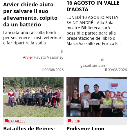
16 AGOSTO IN VALLE
Arvier chiede aiuto
D’AOSTA
per salvare il suo
allevamento, colpito
LUNEDÌ 10 AGOSTO ANTEY-
SAINT-ANDRÉ - Alla Sala
da un batterio
mostre Biblioteca sarà
Lanciata una raccolta fondi
possibile partecipare alla
per sostenere i costi veterinari
presentazione del libro di
e far ripartire la stalla
Maria Vassallo ed Enrico F...
di
Arvier
Fausto Vassoney
di
gazzettamatin
il 09/08/2026
il 09/08/2026
BATAILLES
SPORT
Batailles de Reines:
Podismo: Leon