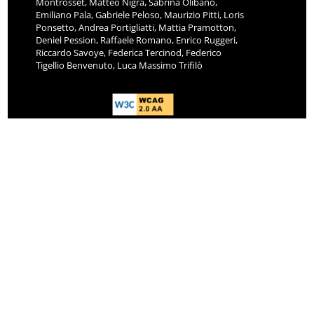
Montrosset, Matteo Nigra, Sabrina Olibano,
Emiliano Pala, Gabriele Peloso, Maurizio Pitti, Loris
Ponsetto, Andrea Portigliatti, Mattia Pramotton,
Deniel Pession, Raffaele Romano, Enrico Ruggeri,
Riccardo Savoye, Federica Tercinod, Federico
Tigellio Benvenuto, Luca Massimo Trifilò