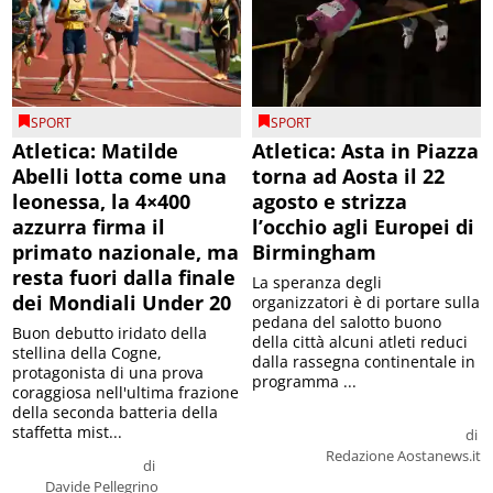
SPORT
SPORT
Atletica: Matilde
Atletica: Asta in Piazza
Abelli lotta come una
torna ad Aosta il 22
leonessa, la 4×400
agosto e strizza
azzurra firma il
l’occhio agli Europei di
primato nazionale, ma
Birmingham
resta fuori dalla finale
La speranza degli
dei Mondiali Under 20
organizzatori è di portare sulla
pedana del salotto buono
Buon debutto iridato della
della città alcuni atleti reduci
stellina della Cogne,
dalla rassegna continentale in
protagonista di una prova
programma ...
coraggiosa nell'ultima frazione
della seconda batteria della
staffetta mist...
di
Redazione Aostanews.it
di
Davide Pellegrino