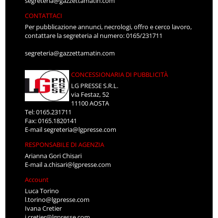
segreteria@gazzettamatin.com
CONTATTACI
Per pubblicazione annunci, necrologi, offro e cerco lavoro,
contattare la segreteria al numero: 0165/231711
segreteria@gazzettamatin.com
CONCESSIONARIA DI PUBBLICITÀ
LG PRESSE S.R.L.
via Festaz, 52
11100 AOSTA
Tel: 0165.231711
Fax: 0165.1820141
E-mail
segreteria@lgpresse.com
RESPONSABILE DI AGENZIA
Arianna Gori Chisari
E-mail
a.chisari@lgpresse.com
Account
Luca Torino
l.torino@lgpresse.com
Ivana Cretier
i.cretier@lgpresse.com