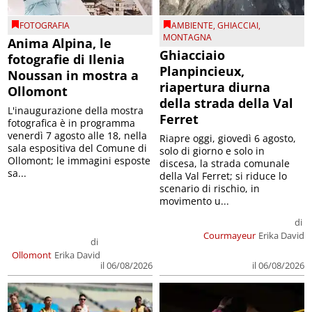
FOTOGRAFIA
AMBIENTE
,
GHIACCIAI
,
MONTAGNA
Anima Alpina, le
Ghiacciaio
fotografie di Ilenia
Planpincieux,
Noussan in mostra a
riapertura diurna
Ollomont
della strada della Val
L'inaugurazione della mostra
Ferret
fotografica è in programma
venerdì 7 agosto alle 18, nella
Riapre oggi, giovedì 6 agosto,
sala espositiva del Comune di
solo di giorno e solo in
Ollomont; le immagini esposte
discesa, la strada comunale
sa...
della Val Ferret; si riduce lo
scenario di rischio, in
movimento u...
di
Courmayeur
Erika David
di
Ollomont
Erika David
il 06/08/2026
il 06/08/2026