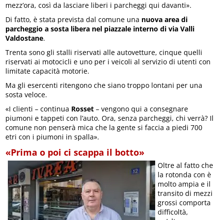
mezz’ora, così da lasciare liberi i parcheggi qui davanti».
Di fatto, è stata prevista dal comune una
nuova area di
parcheggio a sosta libera nel piazzale interno di via Valli
Valdostane
.
Trenta sono gli stalli riservati alle autovetture, cinque quelli
riservati ai motocicli e uno per i veicoli al servizio di utenti con
limitate capacità motorie.
Ma gli esercenti ritengono che siano troppo lontani per una
sosta veloce.
«I clienti – continua
Rosset
– vengono qui a consegnare
piumoni e tappeti con l’auto. Ora, senza parcheggi, chi verrà? Il
comune non penserà mica che la gente si faccia a piedi 700
etri con i piumoni in spalla».
«Prima o poi ci scappa il botto»
Oltre al fatto che
la rotonda con è
molto ampia e il
transito di mezzi
grossi comporta
difficoltà,