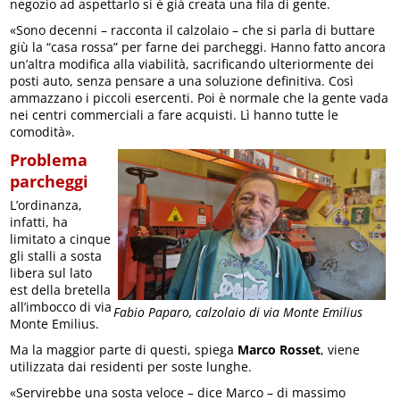
negozio ad aspettarlo si è già creata una fila di gente.
«Sono decenni – racconta il calzolaio – che si parla di buttare
giù la “casa rossa” per farne dei parcheggi. Hanno fatto ancora
un’altra modifica alla viabilità, sacrificando ulteriormente dei
posti auto, senza pensare a una soluzione definitiva. Così
ammazzano i piccoli esercenti. Poi è normale che la gente vada
nei centri commerciali a fare acquisti. Lì hanno tutte le
comodità».
Problema
parcheggi
L’ordinanza,
infatti, ha
limitato a cinque
gli stalli a sosta
libera sul lato
est della bretella
all’imbocco di via
Fabio Paparo, calzolaio di via Monte Emilius
Monte Emilius.
Ma la maggior parte di questi, spiega
Marco Rosset
, viene
utilizzata dai residenti per soste lunghe.
«Servirebbe una sosta veloce – dice Marco – di massimo