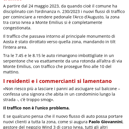
A partire dal 24 maggio 2023, da quando cioè il comune ha
disciplinato con l’ordinanza n. 230/2023 i nuovi flussi di traffico
per cominciare a rendere pedonale l’Arco d’Augusto, la zona
tra corso Ivrea a Monte Emilius si è completamente
congestionata.
Il traffico che passava intorno al principale monumento di
Aosta è stato dirottato verso quella zona, mandando in tilt
l’intera area.
Tra le 7.45 e le 8.15 le auto rimangono imbottigliate in un
serpentone che va esattamente da una rotonda all’altra di via
Monte Emilius, con traffico che prosegue fino alle 10 del
mattino.
I residenti e i commercianti si lamentano
«Non riesco più a lasciare i panni ad asciugare sul balcone –
confessa una signora che abita in un condominio lungo la
strada -, c’è troppo smog».
Il traffico non è l’unico problema.
E se qualcuno pensa che il nuovo flusso di auto possa portare
nuovi clienti a tutta la zona, come si augura
Paolo Giovannini
,
gestore del negozio Wind 3 di corso Ivrea, tutti gli altri