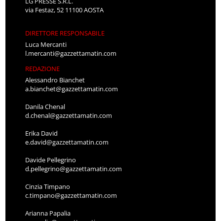
LG PRESSE S.R.L.
via Festaz, 52 11100 AOSTA
DIRETTORE RESPONSABILE
Luca Mercanti
l.mercanti@gazzettamatin.com
REDAZIONE
Alessandro Bianchet
a.bianchet@gazzettamatin.com
Danila Chenal
d.chenal@gazzettamatin.com
Erika David
e.david@gazzettamatin.com
Davide Pellegrino
d.pellegrino@gazzettamatin.com
Cinzia Timpano
c.timpano@gazzettamatin.com
Arianna Papalia