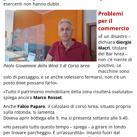
esercenti non hanno dubbi.
Problemi
per il
commercio
«È un disastro –
dichiara
Giorgio
Macrì
, titolare
del Bar Ivrea –
non c’è niente di
positivo. Le
Paolo Giovannini della Wind 3 di Corso Ivrea
macchine sono
solo di passaggio, e se anche volessero fermarsi, non c’è un
posto dove possano farlo».
«Tutto il patrimonio immobiliare della zona risulterà svalutato»
spiega ancora
Marco Rosset
.
Anche
Fabio Paparo
, il calzolaio di corso Ivrea, situato proprio
sulla rotonda, si lamenta.
Doveva aprir bottega alle 9, ma si presenta soltanto alle 9.40.
«Ho passato tutto questo tempo – spiega – a girare in tondo
per trovare parcheggio. È un’assurdità». Intanto fuori dal