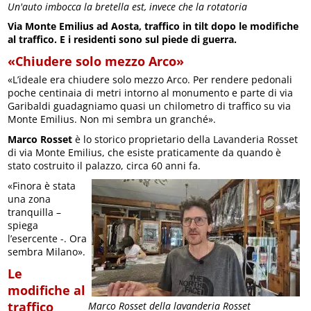
Un'auto imbocca la bretella est, invece che la rotatoria
Via Monte Emilius ad Aosta, traffico in tilt dopo le modifiche
al traffico. E i residenti sono sul piede di guerra.
«Chiudere solo mezzo Arco»
«L’ideale era chiudere solo mezzo Arco. Per rendere pedonali
poche centinaia di metri intorno al monumento e parte di via
Garibaldi guadagniamo quasi un chilometro di traffico su via
Monte Emilius. Non mi sembra un granché».
Marco Rosset
è lo storico proprietario della Lavanderia Rosset
di via Monte Emilius, che esiste praticamente da quando è
stato costruito il palazzo, circa 60 anni fa.
«Finora è stata
una zona
tranquilla –
spiega
l’esercente -. Ora
sembra Milano».
Le
modifiche al
traffico
Marco Rosset della lavanderia Rosset