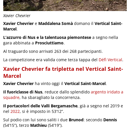
Xavier Chevrier
Xavier Chevrier
e
Maddalena Somà
domano il
Vertical Saint-
Marcel
.
L’azzurro di Nus
e la talentuosa piemontese
a segno nella
gara abbinata a
Prosciuttiamo
.
Al traguardo sono arrivati 263 dei 268 partecipanti.
La competizione era valida come terza tappa del
Défì Vertical
.
Xavier Chevrier fa tripletta nel Vertical Saint-
Marcel
Xavier Chevrier
ha vinto oggi il
Vertical Saint-Marcel
.
Il fuoriclasse di Nus
, reduce dallo splendido
argento iridato a
squadre
, ha sbaragliato la concorrenza.
Il portacolori delle Valli Bergamasche
, già a segno nel 2019 e
nel
2022
, si è imposto in 53’12”.
Sul podio con lui sono saliti i due
Brunod
: secondo
Dennis
(54’15”), terzo
Mathieu
(54’19”).