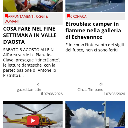
APPUNTAMENTI
,
OGGI &
CRONACA
DOMANI
Etroubles: camper in
COSA FARE NEL FINE
fiamme nella galleria
SETTIMANA IN VALLE
di Echevennoz
D’AOSTA
E in corso l'intervento dei vigili
SABATO 8 AGOSTO ALLEIN –
del fuoco, non ci sono feriti
All’area verde Le Plan-de-
Clavel prosegue “ItinerDante”,
le letture dantesche, con la
partecipazione di Antonello
Pistritto (...
di
di
gazzettamatin
Cinzia Timpano
il 07/08/2026
il 07/08/2026