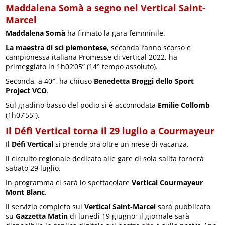
Maddalena Somà a segno nel Vertical Saint-
Marcel
Maddalena Somà
ha firmato la gara femminile.
La maestra di sci piemontese
, seconda l’anno scorso e
campionessa italiana Promesse di vertical 2022, ha
primeggiato in 1h02’05” (14° tempo assoluto).
Seconda, a 40″, ha chiuso
Benedetta Broggi dello Sport
Project VCO
.
Sul gradino basso del podio si è accomodata
Emilie Collomb
(1h07’55”).
Il Défì Vertical torna il 29 luglio a Courmayeur
Il
Défì Vertical
si prende ora oltre un mese di vacanza.
Il circuito regionale dedicato alle gare di sola salita tornerà
sabato 29 luglio.
In programma ci sarà lo spettacolare
Vertical Courmayeur
Mont Blanc
.
Il servizio completo sul
Vertical Saint-Marcel
sarà pubblicato
su
Gazzetta Matin
di lunedì 19 giugno; il giornale sarà