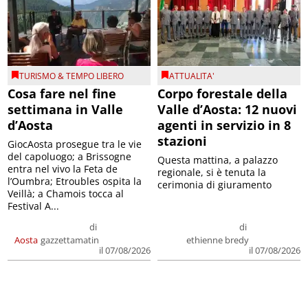
TURISMO & TEMPO LIBERO
ATTUALITA'
Cosa fare nel fine
Corpo forestale della
settimana in Valle
Valle d’Aosta: 12 nuovi
d’Aosta
agenti in servizio in 8
stazioni
GiocAosta prosegue tra le vie
del capoluogo; a Brissogne
Questa mattina, a palazzo
entra nel vivo la Feta de
regionale, si è tenuta la
l’Oumbra; Etroubles ospita la
cerimonia di giuramento
Veillà; a Chamois tocca al
Festival A...
di
di
Aosta
gazzettamatin
ethienne bredy
il 07/08/2026
il 07/08/2026