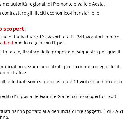
me autorità regionali di Piemonte e Valle d’Aosta.
a contrastare gli illeciti economico-finanziari e le
o scoperti
sso di individuare 12 evasori totali e 34 lavoratori in nero.
adanti
non in regola con l’Irpef.
i. In totale, il valore delle proposte di sequestro per questi
unciati in seguito ai controlli per il contrasto degli illeciti
 ammistrative.
rolli effettuati sono state constatate 11 violazioni in materia
editi d’imposta, le Fiamme Gialle hanno scoperto crediti
ettuati hanno portato alla denuncia di tre soggetti. È di 8.961
anno.