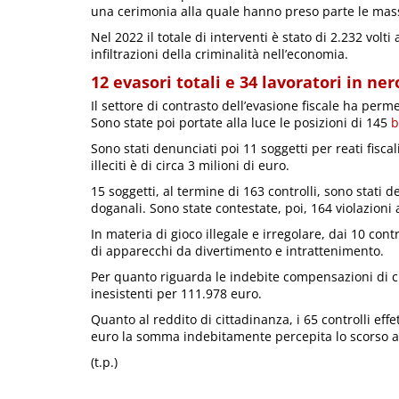
una cerimonia alla quale hanno preso parte le massi
Nel 2022 il totale di interventi è stato di 2.232 volti 
infiltrazioni della criminalità nell’economia.
12 evasori totali e 34 lavoratori in ner
Il settore di contrasto dell’evasione fiscale ha perme
Sono state poi portate alla luce le posizioni di 145
b
Sono stati denunciati poi 11 soggetti per reati fiscal
illeciti è di circa 3 milioni di euro.
15 soggetti, al termine di 163 controlli, sono stati den
doganali. Sono state contestate, poi, 164 violazioni
In materia di gioco illegale e irregolare, dai 10 cont
di apparecchi da divertimento e intrattenimento.
Per quanto riguarda le indebite compensazioni di cr
inesistenti per 111.978 euro.
Quanto al reddito di cittadinanza, i 65 controlli eff
euro la somma indebitamente percepita lo scorso 
(t.p.)