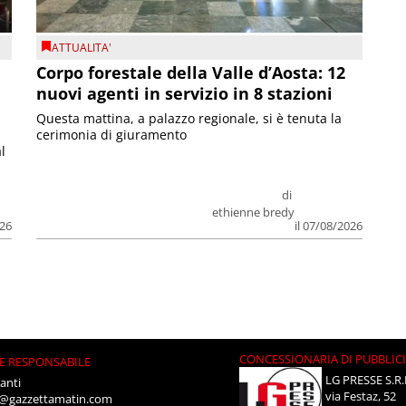
ATTUALITA'
Corpo forestale della Valle d’Aosta: 12
nuovi agenti in servizio in 8 stazioni
Questa mattina, a palazzo regionale, si è tenuta la
cerimonia di giuramento
l
di
ethienne bredy
026
il 07/08/2026
CONCESSIONARIA DI PUBBLIC
E RESPONSABILE
LG PRESSE S.R.
anti
via Festaz, 52
i@gazzettamatin.com