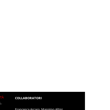
ITÀ
COLLABORATORI
L.
Francesca Arcaro, Massimo Altini,