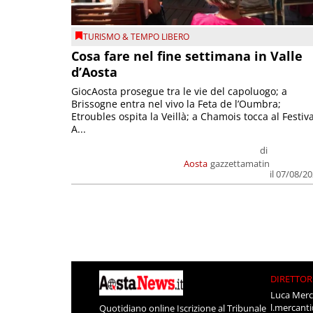
TURISMO & TEMPO LIBERO
Cosa fare nel fine settimana in Valle
d’Aosta
GiocAosta prosegue tra le vie del capoluogo; a
Brissogne entra nel vivo la Feta de l’Oumbra;
Etroubles ospita la Veillà; a Chamois tocca al Festiva
A...
di
Aosta
gazzettamatin
il 07/08/2
DIRETTOR
Luca Merc
l.mercant
Quotidiano online Iscrizione al Tribunale