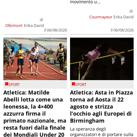
movimento u...
di
Courmayeur
Erika David
di
Ollomont
Erika David
il 06/08/2026
il 06/08/2026
SPORT
SPORT
Atletica: Matilde
Atletica: Asta in Piazza
Abelli lotta come una
torna ad Aosta il 22
leonessa, la 4×400
agosto e strizza
azzurra firma il
l’occhio agli Europei di
primato nazionale, ma
Birmingham
resta fuori dalla finale
La speranza degli
dei Mondiali Under 20
organizzatori è di portare sulla