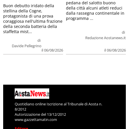
pedana del salotto buono
Buon debutto iridato della
della città alcuni atleti reduci
stellina della Cogne,
dalla rassegna continentale in
protagonista di una prova
programma ...
coraggiosa nell'ultima frazione
della seconda batteria della
staffetta mist...
di
Redazione Aostanews.it
di
Davide Pellegrino
il 06/08/2026
il 06/08/2026
Quotidiano online Iscrizione al Tribunale di Aosta n.
8/2012
Autorizzazione del 13/12/2012
www.gazzettamatin.com
Editore