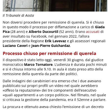
Il Tribunale di Aosta
Non doversi procedere per remissione di querela. Si è chiuso
in questo modo il processo per diffamazione a carico di
Giada
Pica
(28 anni) e
Alberto Ducourtil
(52 anni). Erano
accusati
di
aver insultato su Facebook, nel gennaio 2022, l’allora
presidente della Regione
Erik Lavevaz
e gli assessori regionali
Luciano Caveri
e
Jean-Pierre Guichardaz
.
Processo chiuso per remissione di querela
Il dispositivo è stato letto oggi, venerdì 30 giugno, dal giudice
monocratico
Marco Tornatore
. L’udienza è durata pochi minuti
e si è chiusa intorno alle 9.10. In aula è stato preso atto della
remissione della querela da parte dei politici.
Dalle indagini dei carabinieri era emerso che i due avevano
pubblicato sui propri profili un video nel quale avrebbero
«offeso la reputazione» dei tre componenti dell’esecutivo
«quali appartenenti a un corpo politico». Nel filmato, nel quale
si criticava la gestione della pandemia, era il 52enne a parlare.
La procura e ottenuto aveva chiesto l’emissione di un decreto