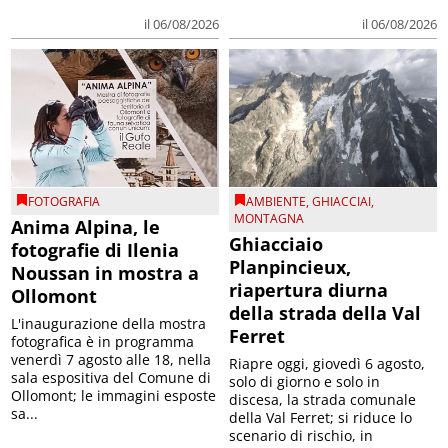
il 06/08/2026
il 06/08/2026
FOTOGRAFIA
AMBIENTE
,
GHIACCIAI
,
MONTAGNA
Anima Alpina, le
Ghiacciaio
fotografie di Ilenia
Planpincieux,
Noussan in mostra a
riapertura diurna
Ollomont
della strada della Val
L'inaugurazione della mostra
Ferret
fotografica è in programma
venerdì 7 agosto alle 18, nella
Riapre oggi, giovedì 6 agosto,
sala espositiva del Comune di
solo di giorno e solo in
Ollomont; le immagini esposte
discesa, la strada comunale
sa...
della Val Ferret; si riduce lo
scenario di rischio, in