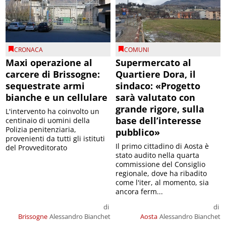
CRONACA
COMUNI
Maxi operazione al
Supermercato al
carcere di Brissogne:
Quartiere Dora, il
sequestrate armi
sindaco: «Progetto
bianche e un cellulare
sarà valutato con
grande rigore, sulla
L'intervento ha coinvolto un
base dell’interesse
centinaio di uomini della
Polizia penitenziaria,
pubblico»
provenienti da tutti gli istituti
Il primo cittadino di Aosta è
del Provveditorato
stato audito nella quarta
commissione del Consiglio
regionale, dove ha ribadito
come l'iter, al momento, sia
ancora ferm...
di
di
Brissogne
Alessandro Bianchet
Aosta
Alessandro Bianchet