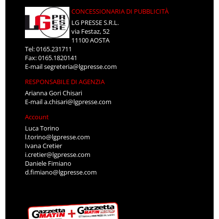
CONCESSIONARIA DI PUBBLICITÀ
LG PRESSE S.R.L.
via Festaz, 52
11100 AOSTA
Tel: 0165.231711
Fax: 0165.1820141
E-mail
segreteria@lgpresse.com
RESPONSABILE DI AGENZIA
Arianna Gori Chisari
E-mail
a.chisari@lgpresse.com
Account
Luca Torino
l.torino@lgpresse.com
Ivana Cretier
i.cretier@lgpresse.com
Daniele Fimiano
d.fimiano@lgpresse.com