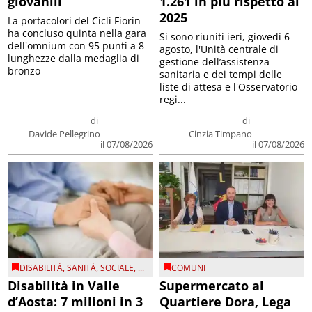
giovanili
1.261 in più rispetto al
2025
La portacolori del Cicli Fiorin
ha concluso quinta nella gara
Si sono riuniti ieri, giovedì 6
dell'omnium con 95 punti a 8
agosto, l'Unità centrale di
lunghezze dalla medaglia di
gestione dell’assistenza
bronzo
sanitaria e dei tempi delle
liste di attesa e l'Osservatorio
regi...
di
di
Davide Pellegrino
Cinzia Timpano
il 07/08/2026
il 07/08/2026
DISABILITÀ
,
SANITÀ
,
SOCIALE
, ...
COMUNI
Disabilità in Valle
Supermercato al
d’Aosta: 7 milioni in 3
Quartiere Dora, Lega