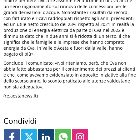
Inoltre per Rete civica «è assente nei documenti di Cva anche
un serio ragionamento sul rinnovo delle concessioni per le
grandi derivazioni d’acque. Nonostante i risultati da record,
con fatturato e ricavi raddoppiati rispetto agli anni precedenti
ed un utile netto cresciuto del 23% rispetto al 2021 in realtà la
produzione di energia elettrica da parte di Cva nel 2022 è
diminuita dato che in due anni si è ridotta di un terzo. Il che
significa che le famiglie e le imprese che hanno comprato
energia da Cva, in Valle d’Aosta e fuori dalla Valle, hanno
pagato di più».
Conclude il comunicato: «Noi riteniamo, però, che Cva non
abbia fatto abbastanza per il contenimento dei prezzi ai clienti
e che, come avevamo evidenziato in apposite iniziative alla fine
dello scorso anno, lo sconto praticato alle utenze valdostane
non sia adeguato».
(re.aostanews.it)
Condividi