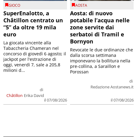
GIOCO
AOSTA
SuperEnalotto, a
Aosta: di nuovo
Châtillon centrato un
potabile l’acqua nelle
“5” da oltre 19 mila
zone servite dai
euro
serbatoi di Tramil e
Bornyon
La giocata vincente alla
Tabaccheria Chameran nel
Revocate le due ordinanze che
concorso di giovedì 6 agosto; il
dalla scorsa settimana
jackpot per l'estrazione di
imponevano la bollitura nella
oggi, venerdì 7, sale a 205,8
pre-collina, a Saraillon e
milioni d...
Porossan
di
Redazione Aostanews.it
di
Châtillon
Erika David
il 07/08/2026
il 07/08/2026