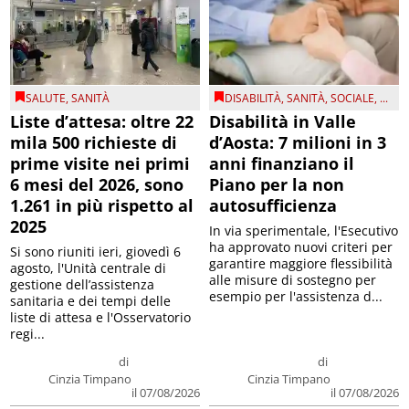
SALUTE
,
SANITÀ
DISABILITÀ
,
SANITÀ
,
SOCIALE
, ...
Liste d’attesa: oltre 22
Disabilità in Valle
mila 500 richieste di
d’Aosta: 7 milioni in 3
prime visite nei primi
anni finanziano il
6 mesi del 2026, sono
Piano per la non
1.261 in più rispetto al
autosufficienza
2025
In via sperimentale, l'Esecutivo
ha approvato nuovi criteri per
Si sono riuniti ieri, giovedì 6
garantire maggiore flessibilità
agosto, l'Unità centrale di
alle misure di sostegno per
gestione dell’assistenza
esempio per l'assistenza d...
sanitaria e dei tempi delle
liste di attesa e l'Osservatorio
regi...
di
di
Cinzia Timpano
Cinzia Timpano
il 07/08/2026
il 07/08/2026