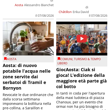
di
Aosta
Alessandro Bianchet
di
Châtillon
Erika David
il 07/08/2026
il 07/08/2026
AOSTA
COMUNI
,
TURISMO & TEMPO
LIBERO
Aosta: di nuovo
GiocAosta: Ciak si
potabile l’acqua nelle
gioca! L’edizione della
zone servite dai
maggiore età parte già
serbatoi di Tramil e
col botto
Bornyon
In tanti in coda per l'apertura
Revocate le due ordinanze che
della maxi ludoteca di piazza
dalla scorsa settimana
Chanoux, per un evento che
imponevano la bollitura nella
ormai non ha più bisogno di
pre-collina, a Saraillon e