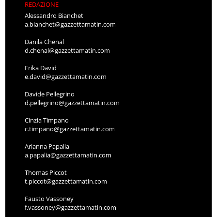
REDAZIONE
Alessandro Bianchet
a.bianchet@gazzettamatin.com
Danila Chenal
d.chenal@gazzettamatin.com
Erika David
e.david@gazzettamatin.com
Davide Pellegrino
d.pellegrino@gazzettamatin.com
Cinzia Timpano
c.timpano@gazzettamatin.com
Arianna Papalia
a.papalia@gazzettamatin.com
Thomas Piccot
t.piccot@gazzettamatin.com
Fausto Vassoney
f.vassoney@gazzettamatin.com