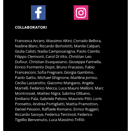
COLLABORATORI
Francesca Arcaro, Massimo Altini, Corrado Bellora,
Nadine Blanc, Riccardo Bortolotti, Manila Calipari,
Giulia Calisti, Nadia Camposaragna, Paolo Ciambi,
Filippo Clermont, Carol Di Vito, Christian Leo
Dufour, Christian Evaspasiano, Giuseppe Farinella,
Enrico Formento Dojot, Bruno Fracasso, Fabio
Francesconi, Sofia Fregnani, Giorgia Gambino,
Paolo Gatto, Michael Ghignone, Marlène Jorrioz,
Cecilia Lazzarotto, Giacomo Mangano, Angela
Marrelli, Federico Mecca, Luca Mauro Melloni, Marc
Montrosset, Matteo Nigra, Sabrina Olibano,
Emiliano Pala, Gabriele Peloso, Maurizio Pitti, Loris
Ponsetto, Andrea Portigliatti, Mattia Pramotton,
Deniel Pession, Raffaele Romano, Enrico Ruggeri,
Riccardo Savoye, Federica Tercinod, Federico
Tigellio Benvenuto, Luca Massimo Trifilò