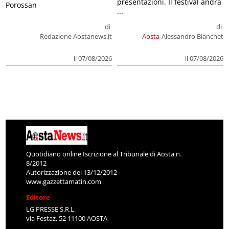
presentazioni. Il festival andrà
Porossan
...
di
di
Redazione Aostanews.it
Aosta
Alessandro Bianchet
il 07/08/2026
il 07/08/2026
Quotidiano online Iscrizione al Tribunale di Aosta n.
8/2012
Autorizzazione del 13/12/2012
www.gazzettamatin.com
Editore
LG PRESSE S.R.L.
via Festaz, 52 11100 AOSTA