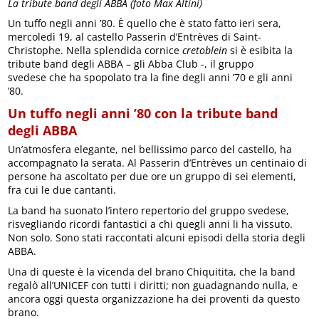
La tribute band degli ABBA (foto Max Altini)
Un tuffo negli anni ’80. È quello che è stato fatto ieri sera,
mercoledì 19, al castello Passerin d’Entrèves di Saint-
Christophe. Nella splendida cornice
cretoblein
si è esibita la
tribute band degli ABBA – gli Abba Club -, il gruppo
svedese che ha spopolato tra la fine degli anni ’70 e gli anni
’80.
Un tuffo negli anni ’80 con la tribute band
degli ABBA
Un’atmosfera elegante, nel bellissimo parco del castello, ha
accompagnato la serata. Al Passerin d’Entrèves un centinaio di
persone ha ascoltato per due ore un gruppo di sei elementi,
fra cui le due cantanti.
La band ha suonato l’intero repertorio del gruppo svedese,
risvegliando ricordi fantastici a chi quegli anni li ha vissuto.
Non solo. Sono stati raccontati alcuni episodi della storia degli
ABBA.
Una di queste è la vicenda del brano Chiquitita, che la band
regalò all’UNICEF con tutti i diritti; non guadagnando nulla, e
ancora oggi questa organizzazione ha dei proventi da questo
brano.