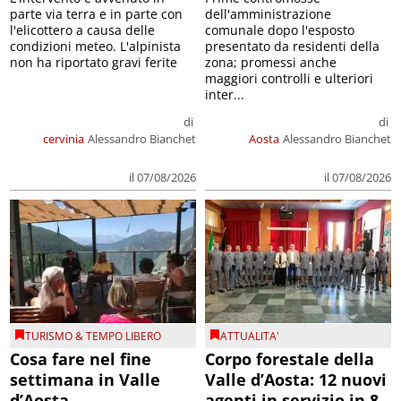
parte via terra e in parte con
dell'amministrazione
l'elicottero a causa delle
comunale dopo l'esposto
condizioni meteo. L'alpinista
presentato da residenti della
non ha riportato gravi ferite
zona; promessi anche
maggiori controlli e ulteriori
inter...
di
di
cervinia
Alessandro Bianchet
Aosta
Alessandro Bianchet
il 07/08/2026
il 07/08/2026
TURISMO & TEMPO LIBERO
ATTUALITA'
Cosa fare nel fine
Corpo forestale della
settimana in Valle
Valle d’Aosta: 12 nuovi
d’Aosta
agenti in servizio in 8