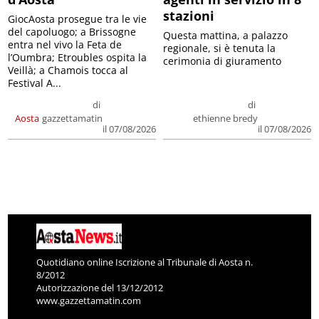
stazioni
GiocAosta prosegue tra le vie
del capoluogo; a Brissogne
Questa mattina, a palazzo
entra nel vivo la Feta de
regionale, si è tenuta la
l’Oumbra; Etroubles ospita la
cerimonia di giuramento
Veillà; a Chamois tocca al
Festival A...
di
di
Aosta
gazzettamatin
ethienne bredy
il 07/08/2026
il 07/08/2026
Quotidiano online Iscrizione al Tribunale di Aosta n.
8/2012
Autorizzazione del 13/12/2012
www.gazzettamatin.com