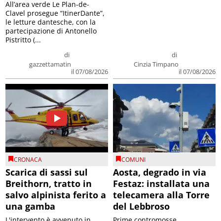
All’area verde Le Plan-de-
Clavel prosegue “ItinerDante”,
le letture dantesche, con la
partecipazione di Antonello
Pistritto (...
di
di
gazzettamatin
Cinzia Timpano
il 07/08/2026
il 07/08/2026
CRONACA
COMUNI
Scarica di sassi sul
Aosta, degrado in via
Breithorn, tratto in
Festaz: installata una
salvo alpinista ferito a
telecamera alla Torre
una gamba
del Lebbroso
L'intervento è avvenuto in
Prime contromosse