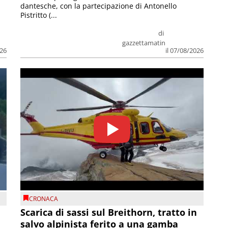
dantesche, con la partecipazione di Antonello
Pistritto (...
di
gazzettamatin
026
il 07/08/2026
CRONACA
Scarica di sassi sul Breithorn, tratto in
salvo alpinista ferito a una gamba