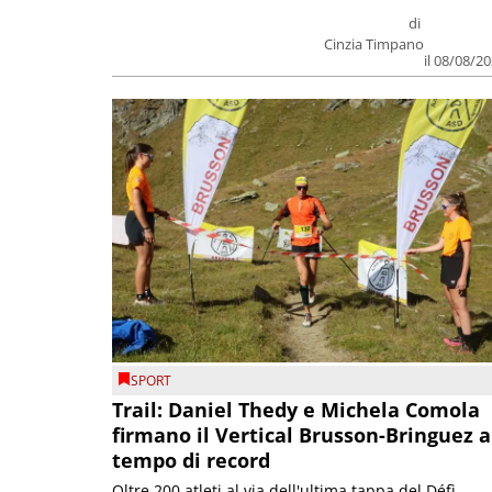
di
Cinzia Timpano
il 08/08/2
SPORT
Trail: Daniel Thedy e Michela Comola
firmano il Vertical Brusson-Bringuez a
tempo di record
Oltre 200 atleti al via dell'ultima tappa del Défì