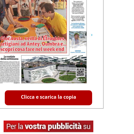
Clicca e scarica la copia