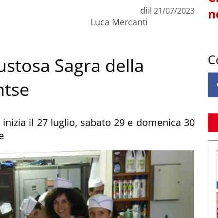
di
il
21/07/2023
n
Luca Mercanti
C
gustosa Sagra della
ntse
inizia il 27 luglio, sabato 29 e domenica 30
e