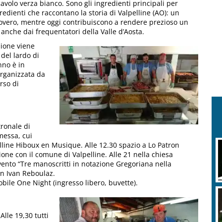
avolo verza bianco. Sono gli ingredienti principali per
gredienti che raccontano la storia di Valpelline (AO): un
overo, mentre oggi contribuiscono a rendere prezioso un
o anche dai frequentatori della Valle d’Aosta.
zione viene
 del lardo di
nno è in
rganizzata da
rso di
ronale di
messa, cui
elline Hiboux en Musique. Alle 12.30 spazio a Lo Patron
e con il comune di Valpelline. Alle 21 nella chiesa
vento “Tre manoscritti in notazione Gregoriana nella
n Ivan Reboulaz.
bile One Night (ingresso libero, buvette).
Alle 19,30 tutti