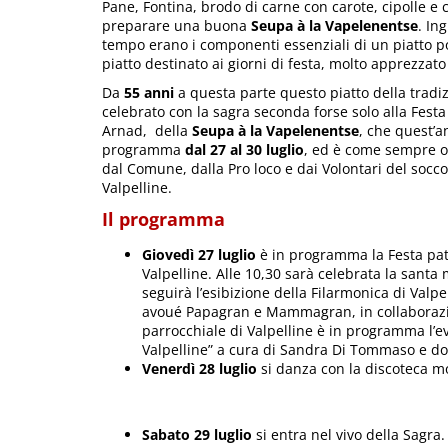
Pane, Fontina, brodo di carne con carote, cipolle e c
preparare una buona
Seupa à la Vapelenentse
. In
tempo erano i componenti essenziali di un piatto p
piatto destinato ai giorni di festa, molto apprezzat
Da
55 anni
a questa parte questo piatto della tradi
celebrato con la sagra seconda forse solo alla Festa
Arnad, della
Seupa à la Vapelenentse
, che quest’a
programma
dal 27 al 30 luglio
, ed è come sempre o
dal Comune, dalla Pro loco e dai Volontari del socco
Valpelline.
Il programma
Giovedì 27 luglio
è in programma la Festa pat
Valpelline. Alle 10,30 sarà celebrata la santa 
seguirà l’esibizione della Filarmonica di Valp
avoué Papagran e Mammagran, in collaborazion
parrocchiale di Valpelline è in programma l’e
Valpelline” a cura di Sandra Di Tommaso e do
Venerdì 28 luglio
si danza con la discoteca mo
Sabato 29 luglio
si entra nel vivo della Sagra. 