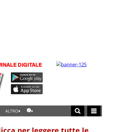
ALTRO
licca per leggere tutte le