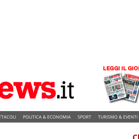
TTACOLI
POLITICA & ECONOMIA
SPORT
TURISMO & EVENTI
C