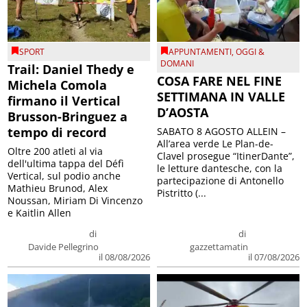
SPORT
APPUNTAMENTI
,
OGGI &
DOMANI
Trail: Daniel Thedy e
COSA FARE NEL FINE
Michela Comola
SETTIMANA IN VALLE
firmano il Vertical
D’AOSTA
Brusson-Bringuez a
tempo di record
SABATO 8 AGOSTO ALLEIN –
All’area verde Le Plan-de-
Oltre 200 atleti al via
Clavel prosegue “ItinerDante”,
dell'ultima tappa del Défì
le letture dantesche, con la
Vertical, sul podio anche
partecipazione di Antonello
Mathieu Brunod, Alex
Pistritto (...
Noussan, Miriam Di Vincenzo
e Kaitlin Allen
di
di
Davide Pellegrino
gazzettamatin
il 08/08/2026
il 07/08/2026