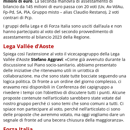
milioni di euro
. La seconda manovra di assestamento di
bilancio da 145 milioni di euro passa con 20 voti (Uv, Av-VdAu,
Fp-Pd, SA, PlA, Gruppo misto – alias Claudio Restano), 2 voti
contrari di Pcp.
I gruppi della Lega e di Forza Italia sono usciti dall’aula e non
hanno partecipato al voto del secondo provvedimento di
assestamento al bilancio 2023 della Regione.
Lega Vallée d’Aoste
Spiega così l’astensione al voto il vicecapogruppo della Lega
Vallée d’Aoste
Stefano Aggravi
: «Come già avvenuto durante la
discussione sul Piano socio-sanitario, abbiamo presentato
delle iniziative che ritenevamo utili in un’ottica di
collaborazione, ma che sono state tutte bocciate seguendo una
logica politica. Di fronte a un ordine del giorno complesso, ci
eravamo resi disponibili in Conferenza dei capigruppo a
rivedere i tempi con l’obiettivo di discutere tutti i punti. Alcune
proposte contenute nell’articolato sarebbero state votate dal
nostro gruppo perché ci sono temi che sono comuni a tutti. Ci
spiace non partecipare al voto, perché nell’articolato ci sono
delle proposte che avremmo votato, ma oggi vogliamo dare un
segnale di fronte ad una becera chiusura della maggioranza».
Forza Italia