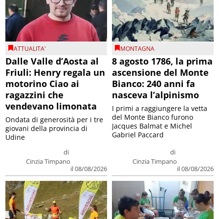
ATTUALITA'
MONTAGNA
Dalle Valle d’Aosta al
8 agosto 1786, la prima
Friuli: Henry regala un
ascensione del Monte
motorino Ciao ai
Bianco: 240 anni fa
ragazzini che
nasceva l’alpinismo
vendevano limonata
I primi a raggiungere la vetta
del Monte Bianco furono
Ondata di generosità per i tre
Jacques Balmat e Michel
giovani della provincia di
Gabriel Paccard
Udine
di
di
Cinzia Timpano
Cinzia Timpano
il 08/08/2026
il 08/08/2026