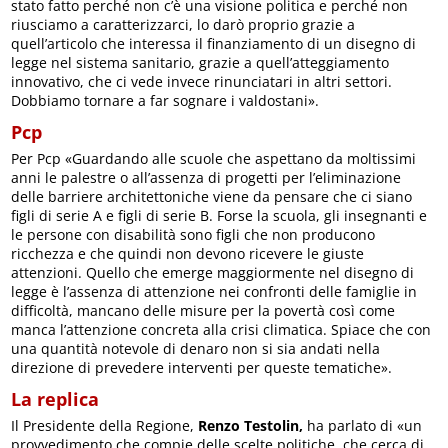
stato fatto perché non c’è una visione politica e perché non
riusciamo a caratterizzarci, lo darò proprio grazie a
quell’articolo che interessa il finanziamento di un disegno di
legge nel sistema sanitario, grazie a quell’atteggiamento
innovativo, che ci vede invece rinunciatari in altri settori.
Dobbiamo tornare a far sognare i valdostani».
Pcp
Per Pcp «Guardando alle scuole che aspettano da moltissimi
anni le palestre o all’assenza di progetti per l’eliminazione
delle barriere architettoniche viene da pensare che ci siano
figli di serie A e figli di serie B. Forse la scuola, gli insegnanti e
le persone con disabilità sono figli che non producono
ricchezza e che quindi non devono ricevere le giuste
attenzioni. Quello che emerge maggiormente nel disegno di
legge è l’assenza di attenzione nei confronti delle famiglie in
difficoltà, mancano delle misure per la povertà così come
manca l’attenzione concreta alla crisi climatica. Spiace che con
una quantità notevole di denaro non si sia andati nella
direzione di prevedere interventi per queste tematiche».
La replica
Il Presidente della Regione,
Renzo Testolin,
ha parlato di «un
provvedimento che compie delle scelte politiche, che cerca di