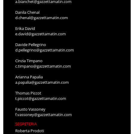
a.bianchet@gazzettamatin.com
Danila Chenal
d.chenal@gazzettamatin.com
Erika David
e.david@gazzettamatin.com
Davide Pellegrino
d.pellegrino@gazzettamatin.com
Cinzia Timpano
c.timpano@gazzettamatin.com
Arianna Papalia
a.papalia@gazzettamatin.com
Thomas Piccot
t.piccot@gazzettamatin.com
Fausto Vassoney
f.vassoney@gazzettamatin.com
SEGRETERIA
Roberta Prodoti