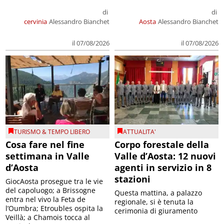
di
di
cervinia
Alessandro Bianchet
Aosta
Alessandro Bianchet
il 07/08/2026
il 07/08/2026
TURISMO & TEMPO LIBERO
ATTUALITA'
Cosa fare nel fine
Corpo forestale della
settimana in Valle
Valle d’Aosta: 12 nuovi
d’Aosta
agenti in servizio in 8
stazioni
GiocAosta prosegue tra le vie
del capoluogo; a Brissogne
Questa mattina, a palazzo
entra nel vivo la Feta de
regionale, si è tenuta la
l’Oumbra; Etroubles ospita la
cerimonia di giuramento
Veillà; a Chamois tocca al