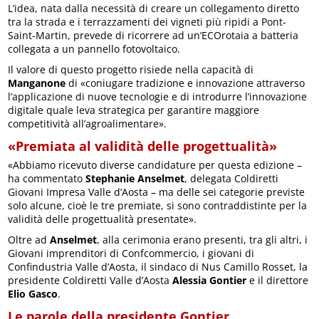
L’idea, nata dalla necessità di creare un collegamento diretto
tra la strada e i terrazzamenti dei vigneti più ripidi a Pont-
Saint-Martin, prevede di ricorrere ad un’ECOrotaia a batteria
collegata a un pannello fotovoltaico.
Il valore di questo progetto risiede nella capacità di
Manganone
di «coniugare tradizione e innovazione attraverso
l’applicazione di nuove tecnologie e di introdurre l’innovazione
digitale quale leva strategica per garantire maggiore
competitività all’agroalimentare».
«Premiata al validità delle progettualità»
«Abbiamo ricevuto diverse candidature per questa edizione –
ha commentato
Stephanie Anselmet
, delegata Coldiretti
Giovani Impresa Valle d’Aosta – ma delle sei categorie previste
solo alcune, cioè le tre premiate, si sono contraddistinte per la
validità delle progettualità presentate».
Oltre ad
Anselmet
, alla cerimonia erano presenti, tra gli altri, i
Giovani imprenditori di Confcommercio, i giovani di
Confindustria Valle d’Aosta, il sindaco di Nus Camillo Rosset, la
presidente Coldiretti Valle d’Aosta
Alessia Gontier
e il direttore
Elio Gasco
.
Le parole della presidente Gontier