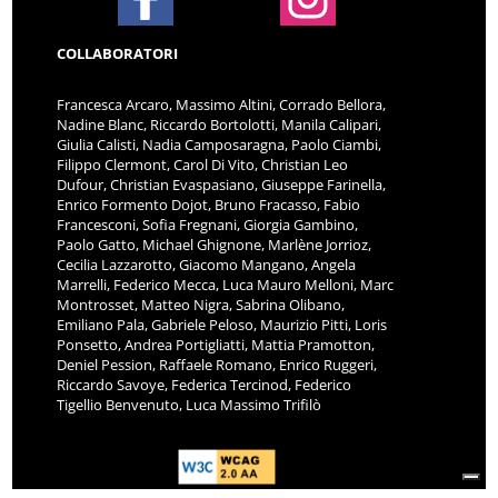
COLLABORATORI
Francesca Arcaro, Massimo Altini, Corrado Bellora,
Nadine Blanc, Riccardo Bortolotti, Manila Calipari,
Giulia Calisti, Nadia Camposaragna, Paolo Ciambi,
Filippo Clermont, Carol Di Vito, Christian Leo
Dufour, Christian Evaspasiano, Giuseppe Farinella,
Enrico Formento Dojot, Bruno Fracasso, Fabio
Francesconi, Sofia Fregnani, Giorgia Gambino,
Paolo Gatto, Michael Ghignone, Marlène Jorrioz,
Cecilia Lazzarotto, Giacomo Mangano, Angela
Marrelli, Federico Mecca, Luca Mauro Melloni, Marc
Montrosset, Matteo Nigra, Sabrina Olibano,
Emiliano Pala, Gabriele Peloso, Maurizio Pitti, Loris
Ponsetto, Andrea Portigliatti, Mattia Pramotton,
Deniel Pession, Raffaele Romano, Enrico Ruggeri,
Riccardo Savoye, Federica Tercinod, Federico
Tigellio Benvenuto, Luca Massimo Trifilò