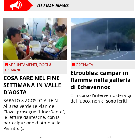
ULTIME NEWS
APPUNTAMENTI
,
OGGI &
CRONACA
DOMANI
Etroubles: camper in
COSA FARE NEL FINE
fiamme nella galleria
SETTIMANA IN VALLE
di Echevennoz
D’AOSTA
E in corso l'intervento dei vigili
SABATO 8 AGOSTO ALLEIN –
del fuoco, non ci sono feriti
All’area verde Le Plan-de-
Clavel prosegue “ItinerDante”,
le letture dantesche, con la
partecipazione di Antonello
Pistritto (...
di
di