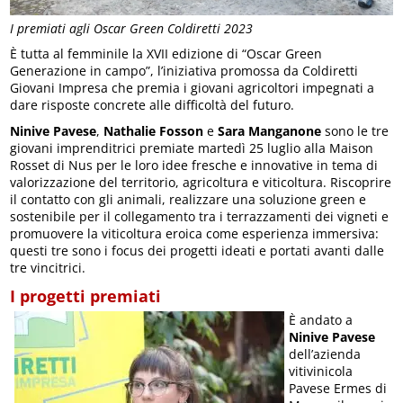
I premiati agli Oscar Green Coldiretti 2023
È tutta al femminile la XVII edizione di “Oscar Green
Generazione in campo”, l’iniziativa promossa da Coldiretti
Giovani Impresa che premia i giovani agricoltori impegnati a
dare risposte concrete alle difficoltà del futuro.
Ninive Pavese
,
Nathalie Fosson
e
Sara Manganone
sono le tre
giovani imprenditrici premiate martedì 25 luglio alla Maison
Rosset di Nus per le loro idee fresche e innovative in tema di
valorizzazione del territorio, agricoltura e viticoltura. Riscoprire
il contatto con gli animali, realizzare una soluzione green e
sostenibile per il collegamento tra i terrazzamenti dei vigneti e
promuovere la viticoltura eroica come esperienza immersiva:
questi tre sono i focus dei progetti ideati e portati avanti dalle
tre vincitrici.
I progetti premiati
È andato a
Ninive Pavese
dell’azienda
vitivinicola
Pavese Ermes di