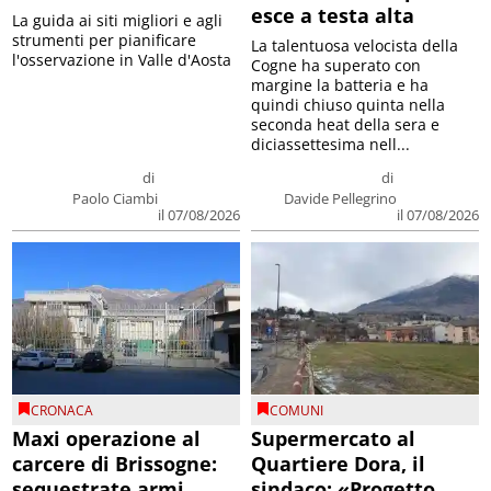
esce a testa alta
La guida ai siti migliori e agli
strumenti per pianificare
La talentuosa velocista della
l'osservazione in Valle d'Aosta
Cogne ha superato con
margine la batteria e ha
quindi chiuso quinta nella
seconda heat della sera e
diciassettesima nell...
di
di
Paolo Ciambi
Davide Pellegrino
il 07/08/2026
il 07/08/2026
CRONACA
COMUNI
Maxi operazione al
Supermercato al
carcere di Brissogne:
Quartiere Dora, il
sequestrate armi
sindaco: «Progetto