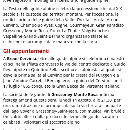
A Ferragosto in montagna si celebrano le guide alpine.
La Festa delle guide alpine celebra la professione che dal XIX
secolo si fa custode dei territori montani. Per l’occasione, le
undici società delle guide della Valle d’Aosta – Aosta, Arnad,
Cervino, Champoluc-Ayas, Cogne, Courmayeur, Gran Paradiso,
Gressoney-Monte Rosa, Rutor La Thuile, Valgrisenche e
Valpelline-Grand-Saint-Bernard organizzano sfilate ed
esibizioni di arrampicata e manovre con la corta.
Gli appuntamenti
A
Breuil Cervinia
, oltre alle guide alpine si celebrano i maestri
di sci, nella sfilata attraverso le vie del centro dedicate a Guido
Rey, nipote di Quintino Sella, scrittore e alpinista, al quale si
deve la prima salita al Cervino per la cresta del Furggen e a
Jean-Antoine Carrel, il Bersagliere, la guida del Cervino che il
17 luglio 1865 conquistò la Gran Becca dal versante italiano.
La società delle guide di
Gressoney-Monte Rosa
anticipa i
festeggiamenti questa sera, lunedì 14 agosto, alle 21.30, per
una dimostrazione di arrampicata sulla via ferrata che parte
dal lago Gover a Gressoney-Saint-Jean, con musica, vin brulé e
the caldo offerti dalla pro loco. Insieme alle guide, saranno
celebrati i volontari del soccorso alpino.