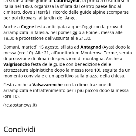
La società delle guide di
Courmayeur
, la prima a costituirsi in
Italia nel 1850, organizza la sfilata dal centro paese fino al
cimitero, dove si terrà il ricordo delle guide alpine scomparse
per poi ritrovarsi al Jardin de l’Ange.
Anche a
Cogne
festa anticipata a quest’oggi con la prova di
arrampicata in falesia, nel pomeriggio a Epinel, messa alle
18.30 e processione dell’Assunta alle 21.30.
Domani, martedì 15 agosto, sfilata ad
Antagnod
(Ayas) dopo la
messa (ore 10). Alle 21, all’auditorium Monterosa Terme, serata
di proiezione di filmati di spedizioni di montagna. Anche a
Valgrisenche
festa delle guide con benedizione delle
attrezzature alpinistiche dopo la messa (ore 10), seguita da un
momento conviviale e un aperitivo sulla piazza della chiesa.
Festa anche a
Valsavarenche
con la dimostrazione di
arrampicata e intrattenimento per i più piccoli dopo la messa
(ore 10).
(re.aostanews.it)
Condividi