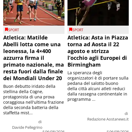
SPORT
SPORT
Atletica: Matilde
Atletica: Asta in Piazza
Abelli lotta come una
torna ad Aosta il 22
leonessa, la 4×400
agosto e strizza
azzurra firma il
l’occhio agli Europei di
primato nazionale, ma
Birmingham
resta fuori dalla finale
La speranza degli
dei Mondiali Under 20
organizzatori è di portare sulla
pedana del salotto buono
Buon debutto iridato della
della città alcuni atleti reduci
stellina della Cogne,
dalla rassegna continentale in
protagonista di una prova
programma ...
coraggiosa nell'ultima frazione
della seconda batteria della
staffetta mist...
di
Redazione Aostanews.it
di
Davide Pellegrino
il 06/08/2026
il 06/08/2026