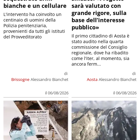
bianche e un cellulare
sarà valutato con
grande rigore, sulla
L'intervento ha coinvolto un
base dell’interesse
centinaio di uomini della
Polizia penitenziaria,
pubblico»
provenienti da tutti gli istituti
Il primo cittadino di Aosta è
del Provveditorato
stato audito nella quarta
commissione del Consiglio
regionale, dove ha ribadito
come l'iter, al momento, sia
ancora ferm...
di
di
Brissogne
Alessandro Bianchet
Aosta
Alessandro Bianchet
il 06/08/2026
il 06/08/2026