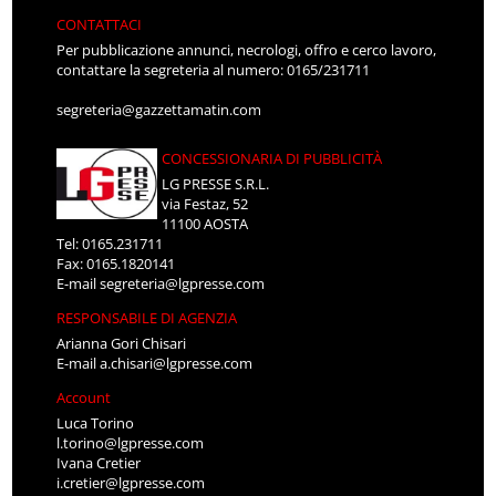
CONTATTACI
Per pubblicazione annunci, necrologi, offro e cerco lavoro,
contattare la segreteria al numero: 0165/231711
segreteria@gazzettamatin.com
CONCESSIONARIA DI PUBBLICITÀ
LG PRESSE S.R.L.
via Festaz, 52
11100 AOSTA
Tel: 0165.231711
Fax: 0165.1820141
E-mail
segreteria@lgpresse.com
RESPONSABILE DI AGENZIA
Arianna Gori Chisari
E-mail
a.chisari@lgpresse.com
Account
Luca Torino
l.torino@lgpresse.com
Ivana Cretier
i.cretier@lgpresse.com