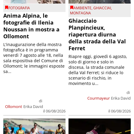
FOTOGRAFIA
AMBIENTE
,
GHIACCIAI
,
MONTAGNA
Anima Alpina, le
Ghiacciaio
fotografie di Ilenia
Planpincieux,
Noussan in mostra a
riapertura diurna
Ollomont
della strada della Val
L'inaugurazione della mostra
Ferret
fotografica è in programma
venerdì 7 agosto alle 18, nella
Riapre oggi, giovedì 6 agosto,
sala espositiva del Comune di
solo di giorno e solo in
Ollomont; le immagini esposte
discesa, la strada comunale
sa...
della Val Ferret; si riduce lo
scenario di rischio, in
movimento u...
di
Courmayeur
Erika David
di
Ollomont
Erika David
il 06/08/2026
il 06/08/2026