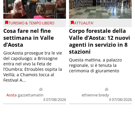
TURISMO & TEMPO LIBERO
ATTUALITA'
Cosa fare nel fine
Corpo forestale della
settimana in Valle
Valle d’Aosta: 12 nuovi
d’Aosta
agenti in servizio in 8
stazioni
GiocAosta prosegue tra le vie
del capoluogo; a Brissogne
Questa mattina, a palazzo
entra nel vivo la Feta de
regionale, si è tenuta la
l’Oumbra; Etroubles ospita la
cerimonia di giuramento
Veillà; a Chamois tocca al
Festival A...
di
di
Aosta
gazzettamatin
ethienne bredy
il 07/08/2026
il 07/08/2026