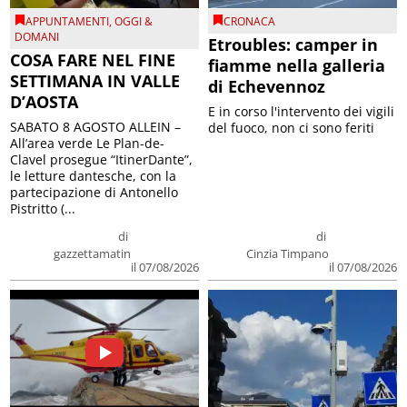
APPUNTAMENTI
,
OGGI &
CRONACA
DOMANI
Etroubles: camper in
COSA FARE NEL FINE
fiamme nella galleria
SETTIMANA IN VALLE
di Echevennoz
D’AOSTA
E in corso l'intervento dei vigili
SABATO 8 AGOSTO ALLEIN –
del fuoco, non ci sono feriti
All’area verde Le Plan-de-
Clavel prosegue “ItinerDante”,
le letture dantesche, con la
partecipazione di Antonello
Pistritto (...
di
di
gazzettamatin
Cinzia Timpano
il 07/08/2026
il 07/08/2026