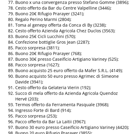
Buono x una convergenza presso Stefano Gomme (3896);
Cesto offerto da Bar du Centre Valpelline (3446);
Buono 20€ Rifugio Prarayer (3241);
Regalo Perino Marmi (2804);
Toma al genepy offerta da Conca di By (3238);
Cesto offerto Azienda Agricola Chez Duclos (3563);
Buono 25€ Cicli Lucchini (570);
Confezione bottiglie Gros Jean (2287);
Pacco sorpresa (3811);
Buono 20€ Rifugio Prarayer (768);
Buono 30€ presso Caseificio Artigiano Variney (525);
Pacco sorpresa (1627);
Buono acquisto 25 euro offerto da Mafer S.R.L. (4149);
Buono acquisto 50 euro presso Agrimec di Simeone
Davide (3941);
Cesto offerto da Gelateria Vierin (192);
Succo di mela offerto da Azienda Agricola Quendoz
Hervé (203);
Termos offerto da Ferramenta Pasquale (3968);
Ingresso Forte di Bard (914);
Pacco sorpresa (253);
Pacco offerto da Bar La Laitii (3967);
Buono 30 euro presso Caseificio Artigiano Variney (4420);
Buono 20 euro Rifugio Prarayer (3855);