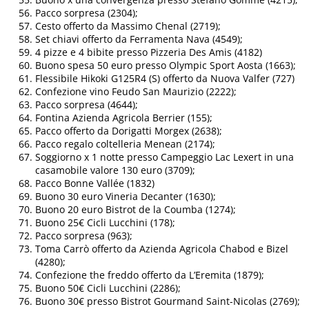
Pacco sorpresa (2304);
Cesto offerto da Massimo Chenal (2719);
Set chiavi offerto da Ferramenta Nava (4549);
4 pizze e 4 bibite presso Pizzeria Des Amis (4182)
Buono spesa 50 euro presso Olympic Sport Aosta (1663);
Flessibile Hikoki G125R4 (S) offerto da Nuova Valfer (727)
Confezione vino Feudo San Maurizio (2222);
Pacco sorpresa (4644);
Fontina Azienda Agricola Berrier (155);
Pacco offerto da Dorigatti Morgex (2638);
Pacco regalo coltelleria Menean (2174);
Soggiorno x 1 notte presso Campeggio Lac Lexert in una
casamobile valore 130 euro (3709);
Pacco Bonne Vallée (1832)
Buono 30 euro Vineria Decanter (1630);
Buono 20 euro Bistrot de la Coumba (1274);
Buono 25€ Cicli Lucchini (178);
Pacco sorpresa (963);
Toma Carrò offerto da Azienda Agricola Chabod e Bizel
(4280);
Confezione the freddo offerto da L’Eremita (1879);
Buono 50€ Cicli Lucchini (2286);
Buono 30€ presso Bistrot Gourmand Saint-Nicolas (2769);