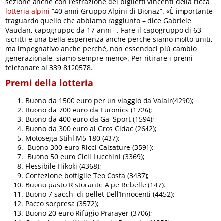
sezione anche con l’estrazione dei biglietti vincenti della ricca
lotteria alpini
“40 anni Gruppo Alpini di Bionaz”. «È importante
traguardo quello che abbiamo raggiunto – dice Gabriele
Vaudan, capogruppo da 17 anni –. Fare il capogruppo di 63
iscritti è una bella esperienza anche perché siamo molto uniti,
ma impegnativo anche perché, non essendoci più cambio
generazionale, siamo sempre meno». Per ritirare i premi
telefonare al 339 8120578.
Premi della lotteria
Buono da 1500 euro per un viaggio da Valair(4290);
Buono da 700 euro da Euronics (1726);
Buono da 400 euro da Gal Sport (1594);
Buono da 300 euro al Gros Cidac (2642);
Motosega Stihl M5 180 (437);
Buono 300 euro Ricci Calzature (3591);
Buono 50 euro Cicli Lucchini (3369);
Flessibile Hikoki (4368);
Confezione bottiglie Teo Costa (3437);
Buono pasto Ristorante Alpe Rebelle (147).
Buono 7 sacchi di pellet Dell’Innocenti (4452);
Pacco sorpresa (3572);
Buono 20 euro Rifugio Prarayer (3706);