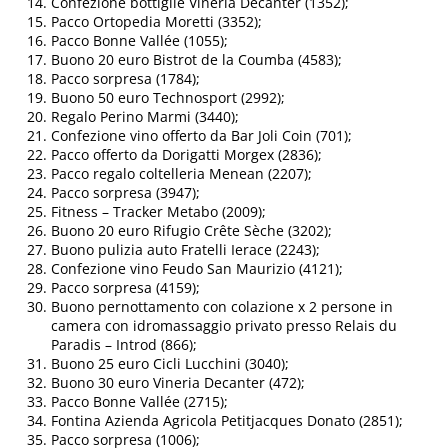
Confezione bottiglie Vineria Decanter (1352);
Pacco Ortopedia Moretti (3352);
Pacco Bonne Vallée (1055);
Buono 20 euro Bistrot de la Coumba (4583);
Pacco sorpresa (1784);
Buono 50 euro Technosport (2992);
Regalo Perino Marmi (3440);
Confezione vino offerto da Bar Joli Coin (701);
Pacco offerto da Dorigatti Morgex (2836);
Pacco regalo coltelleria Menean (2207);
Pacco sorpresa (3947);
Fitness – Tracker Metabo (2009);
Buono 20 euro Rifugio Crête Sèche (3202);
Buono pulizia auto Fratelli Ierace (2243);
Confezione vino Feudo San Maurizio (4121);
Pacco sorpresa (4159);
Buono pernottamento con colazione x 2 persone in
camera con idromassaggio privato presso Relais du
Paradis – Introd (866);
Buono 25 euro Cicli Lucchini (3040);
Buono 30 euro Vineria Decanter (472);
Pacco Bonne Vallée (2715);
Fontina Azienda Agricola Petitjacques Donato (2851);
Pacco sorpresa (1006);