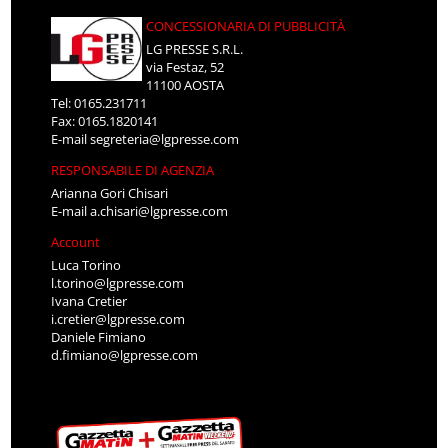
CONCESSIONARIA DI PUBBLICITÀ
LG PRESSE S.R.L.
via Festaz, 52
11100 AOSTA
Tel: 0165.231711
Fax: 0165.1820141
E-mail
segreteria@lgpresse.com
RESPONSABILE DI AGENZIA
Arianna Gori Chisari
E-mail
a.chisari@lgpresse.com
Account
Luca Torino
l.torino@lgpresse.com
Ivana Cretier
i.cretier@lgpresse.com
Daniele Fimiano
d.fimiano@lgpresse.com