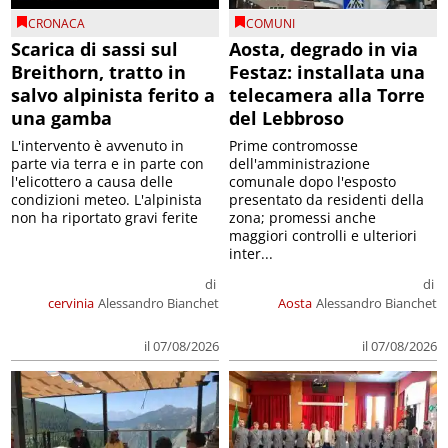
CRONACA
COMUNI
Scarica di sassi sul
Aosta, degrado in via
Breithorn, tratto in
Festaz: installata una
salvo alpinista ferito a
telecamera alla Torre
una gamba
del Lebbroso
L'intervento è avvenuto in
Prime contromosse
parte via terra e in parte con
dell'amministrazione
l'elicottero a causa delle
comunale dopo l'esposto
condizioni meteo. L'alpinista
presentato da residenti della
non ha riportato gravi ferite
zona; promessi anche
maggiori controlli e ulteriori
inter...
di
di
cervinia
Alessandro Bianchet
Aosta
Alessandro Bianchet
il 07/08/2026
il 07/08/2026