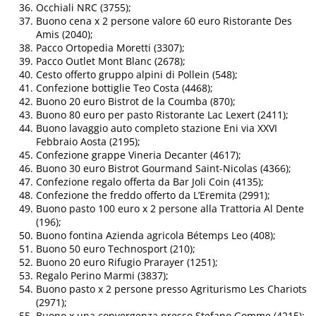
Occhiali NRC (3755);
Buono cena x 2 persone valore 60 euro Ristorante Des
Amis (2040);
Pacco Ortopedia Moretti (3307);
Pacco Outlet Mont Blanc (2678);
Cesto offerto gruppo alpini di Pollein (548);
Confezione bottiglie Teo Costa (4468);
Buono 20 euro Bistrot de la Coumba (870);
Buono 80 euro per pasto Ristorante Lac Lexert (2411);
Buono lavaggio auto completo stazione Eni via XXVI
Febbraio Aosta (2195);
Confezione grappe Vineria Decanter (4617);
Buono 30 euro Bistrot Gourmand Saint-Nicolas (4366);
Confezione regalo offerta da Bar Joli Coin (4135);
Confezione the freddo offerto da L’Eremita (2991);
Buono pasto 100 euro x 2 persone alla Trattoria Al Dente
(196);
Buono fontina Azienda agricola Bétemps Leo (408);
Buono 50 euro Technosport (210);
Buono 20 euro Rifugio Prarayer (1251);
Regalo Perino Marmi (3837);
Buono pasto x 2 persone presso Agriturismo Les Chariots
(2971);
Buono x una convergenza presso Stefano Gomme (4215);