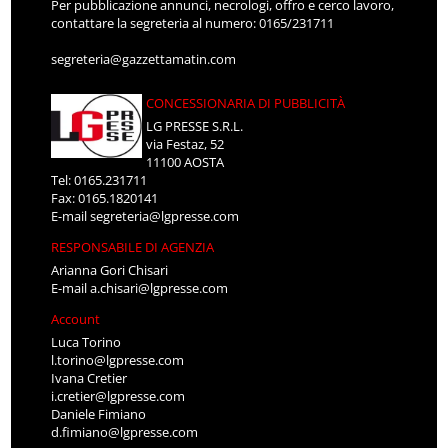
Per pubblicazione annunci, necrologi, offro e cerco lavoro,
contattare la segreteria al numero: 0165/231711
segreteria@gazzettamatin.com
CONCESSIONARIA DI PUBBLICITÀ
LG PRESSE S.R.L.
via Festaz, 52
11100 AOSTA
Tel: 0165.231711
Fax: 0165.1820141
E-mail
segreteria@lgpresse.com
RESPONSABILE DI AGENZIA
Arianna Gori Chisari
E-mail
a.chisari@lgpresse.com
Account
Luca Torino
l.torino@lgpresse.com
Ivana Cretier
i.cretier@lgpresse.com
Daniele Fimiano
d.fimiano@lgpresse.com