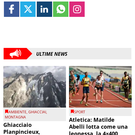
ULTIME NEWS
AMBIENTE
,
GHIACCIAI
,
SPORT
MONTAGNA
Atletica: Matilde
Ghiacciaio
Abelli lotta come una
Planpincieux,
leonessa, la 4×400