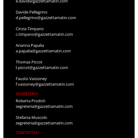
e.david@gazzettamatin.com
Davide Pellegrino
d.pellegrino@gazzettamatin.com
Cinzia Timpano
c.timpano@gazzettamatin.com
Arianna Papalia
a.papalia@gazzettamatin.com
Thomas Piccot
t.piccot@gazzettamatin.com
Fausto Vassoney
f.vassoney@gazzettamatin.com
SEGRETERIA
Roberta Prodoti
segreteria@gazzettamatin.com
Stefania Muscolo
segreteria@gazzettamatin.com
CONTATTACI