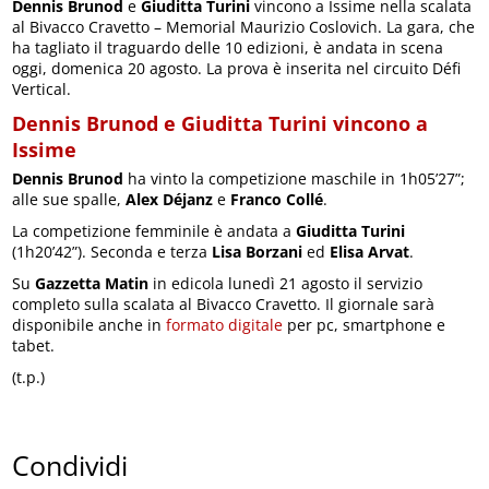
Dennis Brunod
e
Giuditta Turini
vincono a Issime nella scalata
al Bivacco Cravetto – Memorial Maurizio Coslovich. La gara, che
ha tagliato il traguardo delle 10 edizioni, è andata in scena
oggi, domenica 20 agosto. La prova è inserita nel circuito Défi
Vertical.
Dennis Brunod e Giuditta Turini vincono a
Issime
Dennis Brunod
ha vinto la competizione maschile in 1h05’27”;
alle sue spalle,
Alex Déjanz
e
Franco Collé
.
La competizione femminile è andata a
Giuditta Turini
(1h20’42”). Seconda e terza
Lisa Borzani
ed
Elisa Arvat
.
Su
Gazzetta Matin
in edicola lunedì 21 agosto il servizio
completo sulla scalata al Bivacco Cravetto. Il giornale sarà
disponibile anche in
formato digitale
per pc, smartphone e
tabet.
(t.p.)
Condividi