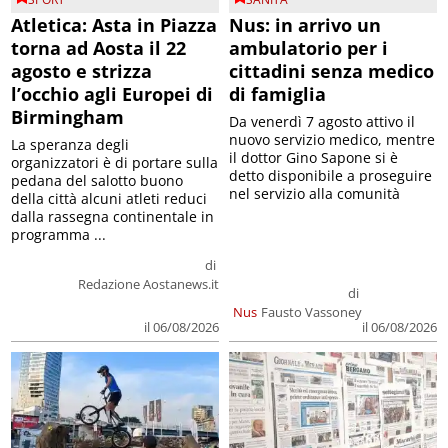
Atletica: Asta in Piazza
Nus: in arrivo un
torna ad Aosta il 22
ambulatorio per i
agosto e strizza
cittadini senza medico
l’occhio agli Europei di
di famiglia
Birmingham
Da venerdì 7 agosto attivo il
nuovo servizio medico, mentre
La speranza degli
il dottor Gino Sapone si è
organizzatori è di portare sulla
detto disponibile a proseguire
pedana del salotto buono
nel servizio alla comunità
della città alcuni atleti reduci
dalla rassegna continentale in
programma ...
di
Redazione Aostanews.it
di
Nus
Fausto Vassoney
il 06/08/2026
il 06/08/2026