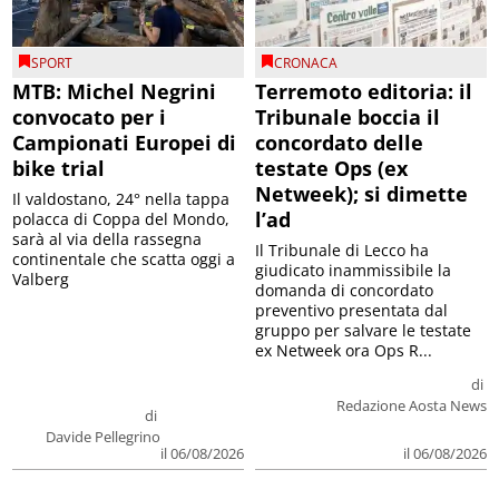
SPORT
CRONACA
MTB: Michel Negrini
Terremoto editoria: il
convocato per i
Tribunale boccia il
Campionati Europei di
concordato delle
bike trial
testate Ops (ex
Netweek); si dimette
Il valdostano, 24° nella tappa
l’ad
polacca di Coppa del Mondo,
sarà al via della rassegna
Il Tribunale di Lecco ha
continentale che scatta oggi a
giudicato inammissibile la
Valberg
domanda di concordato
preventivo presentata dal
gruppo per salvare le testate
ex Netweek ora Ops R...
di
Redazione Aosta News
di
Davide Pellegrino
il 06/08/2026
il 06/08/2026