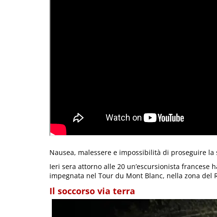
Nausea, malessere e impossibilità di proseguire la
Ieri sera attorno alle 20 un’escursionista francese 
impegnata nel Tour du Mont Blanc, nella zona del R
Il soccorso via terra