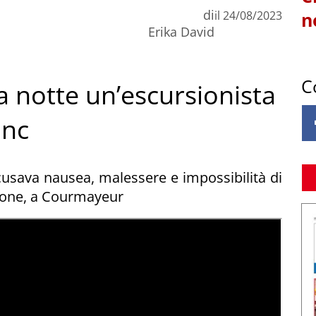
di
il
24/08/2023
n
Erika David
C
a notte un’escursionista
anc
cusava nausea, malessere e impossibilità di
rtone, a Courmayeur