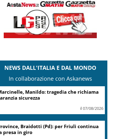
NEWS DALL'ITALIA E DAL MONDO
In collaborazione con Askanews
cciaierie Valbruna, Bitonci: trovato punto
i equilibrio
il 07/08/2026
Coin, accordo con sindacati su
piano risanamento e rilancio