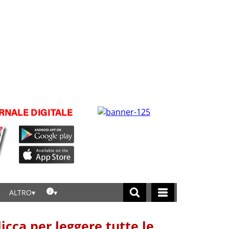
ALTRO
licca per leggere tutte le