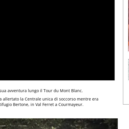
 sua avventura lungo il Tour du Mont Blanc.
ha allertato la Centrale unica di soccorso mentre era
ifugio Bertone, in Val Ferret a Courmayeur.