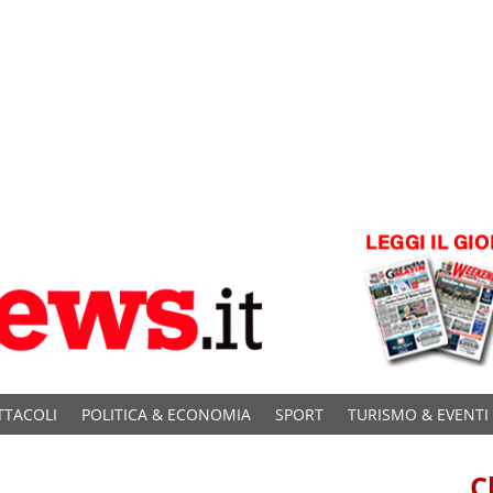
TTACOLI
POLITICA & ECONOMIA
SPORT
TURISMO & EVENTI
C