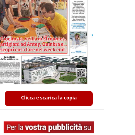
Clicca e scarica la copia