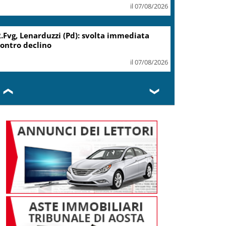
il 07/08/2026
Migranti, Meloni: non c’è
spazio in Ue per chi alimenta
immigrazione clandestina
il 07/08/2026
❮
❯