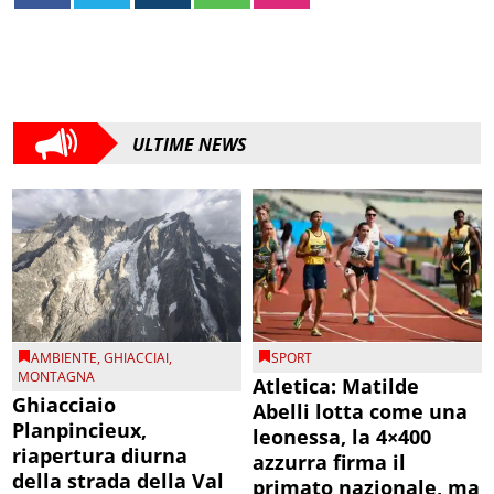
ULTIME NEWS
AMBIENTE
,
GHIACCIAI
,
SPORT
MONTAGNA
Atletica: Matilde
Ghiacciaio
Abelli lotta come una
Planpincieux,
leonessa, la 4×400
riapertura diurna
azzurra firma il
della strada della Val
primato nazionale, ma