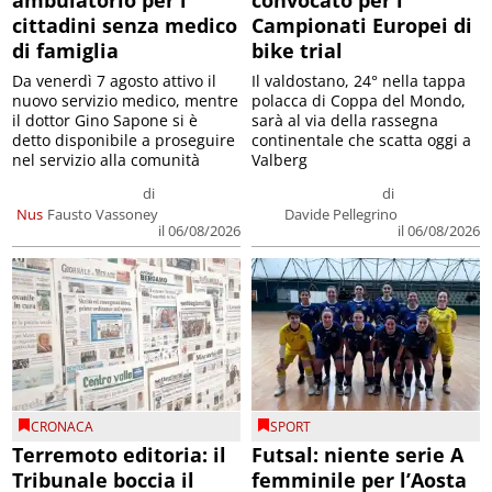
ambulatorio per i
convocato per i
cittadini senza medico
Campionati Europei di
di famiglia
bike trial
Da venerdì 7 agosto attivo il
Il valdostano, 24° nella tappa
nuovo servizio medico, mentre
polacca di Coppa del Mondo,
il dottor Gino Sapone si è
sarà al via della rassegna
detto disponibile a proseguire
continentale che scatta oggi a
nel servizio alla comunità
Valberg
di
di
Nus
Fausto Vassoney
Davide Pellegrino
il 06/08/2026
il 06/08/2026
CRONACA
SPORT
Terremoto editoria: il
Futsal: niente serie A
Tribunale boccia il
femminile per l’Aosta