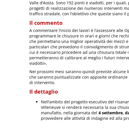
Valle d’Aosta. Sono 192 ponti e viadotti, per i quali,
progetti di realizzazione dei numerosi interventi man
traffico stradale, con l’obiettivo che queste siano il
Il commento
A commentare l’inizio dei lavori è l’assessore alle
programmare le chiusure in orari e giorni che rechin
che permettano una miglior operatività dei mezzi e 
particolari che prevedono il coinvolgimento di stru
cui è necessario procedere ad una chiusura totale 
permetteranno di calibrare al meglio i futuri inte
viadotti».
Nei prossimi mesi saranno quindi previste alcune li
che saranno puntualizzate con apposite ordinanze e 
di intervento.
Il dettaglio
Nell’ambito del progetto esecutivo del risana
Villeneuve si renderà necessaria la sua chius
manufatto, nella giornata del
4 settembre, dal
provvedere alle attività di indagine ed alla pro