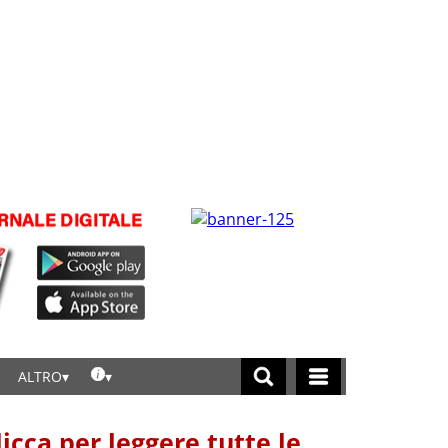
ALTRO
licca per leggere tutte le