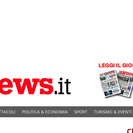
TTACOLI
POLITICA & ECONOMIA
SPORT
TURISMO & EVENTI
C