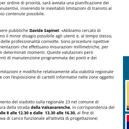
 per ordine di priorità, sarà avviata una pianificazione dei
utentivi, inserendo le inevitabili limitazioni di transito al
 più contenute possibile.
 Opere pubbliche
Davide Sapinet
: «Abbiamo cercato di
o il minor disagio possibile agli utenti e, al tempo stesso,
delle professionalità coinvolte. Sono procedure ispettive
mentazioni che effettuano misurazioni millimetriche, per
in determinati momenti. Queste valutazioni però
rventi di manutenzione programmata dei ponti e dei
mitazioni e modifiche relativamente alla viabilità regionale
con l’esposizione di cartelli informativi nelle zone oggetto
mento del viadotto sulla regionale 23 nel comune di
ura della strada
della Valsavarenche
, in corrispondenza del
le 8 alle 12.30 e dalle 13.30 alle 16.30,
al fine di
va di carico funzionale all’attività di progettazione;