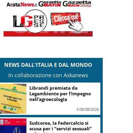
NEWS DALL'ITALIA E DAL MONDO
In collaborazione con Askanews
In Istria, da settembre tartufi,
vino e produzioni locali
il 08/08/2026
Relitto di epoca romana
scoperto al largo di Mazara del
Vallo