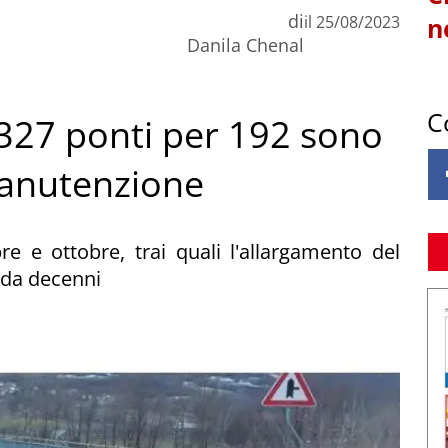
di
il
25/08/2023
n
Danila Chenal
C
i 327 ponti per 192 sono
manutenzione
re e ottobre, trai quali l'allargamento del
 da decenni