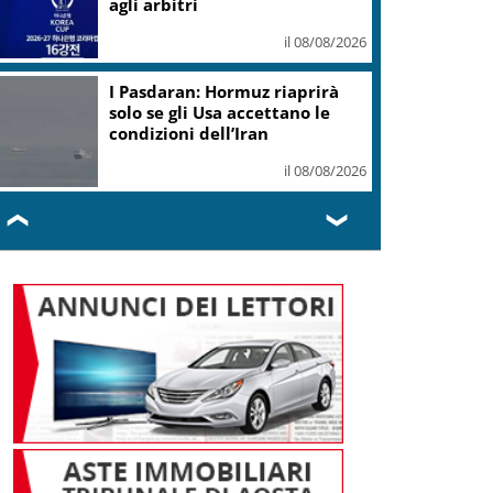
il 08/08/2026
Trattativa acquisto per Spin
Time resta aperta, Gualtieri al
presidio
il 08/08/2026
❮
❯