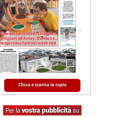
Clicca e scarica la copia