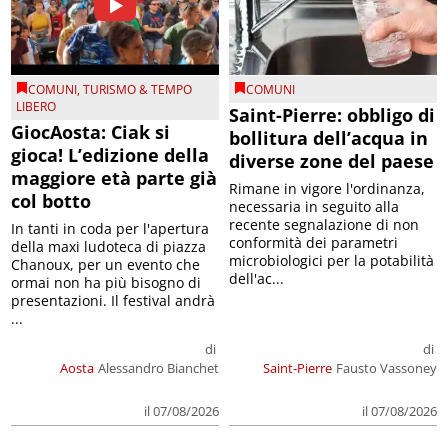
COMUNI
,
TURISMO & TEMPO
COMUNI
LIBERO
Saint-Pierre: obbligo di
GiocAosta: Ciak si
bollitura dell’acqua in
gioca! L’edizione della
diverse zone del paese
maggiore età parte già
Rimane in vigore l'ordinanza,
col botto
necessaria in seguito alla
recente segnalazione di non
In tanti in coda per l'apertura
conformità dei parametri
della maxi ludoteca di piazza
microbiologici per la potabilità
Chanoux, per un evento che
dell'ac...
ormai non ha più bisogno di
presentazioni. Il festival andrà
...
di
di
Aosta
Alessandro Bianchet
Saint-Pierre
Fausto Vassoney
il 07/08/2026
il 07/08/2026