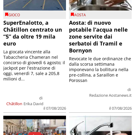
GIOCO
AOSTA
SuperEnalotto, a
Aosta: di nuovo
Châtillon centrato un
potabile l’acqua nelle
“5” da oltre 19 mila
zone servite dai
euro
serbatoi di Tramil e
Bornyon
La giocata vincente alla
Tabaccheria Chameran nel
Revocate le due ordinanze che
concorso di giovedì 6 agosto; il
dalla scorsa settimana
jackpot per l'estrazione di
imponevano la bollitura nella
oggi, venerdì 7, sale a 205,8
pre-collina, a Saraillon e
milioni d...
Porossan
di
Redazione Aostanews.it
di
Châtillon
Erika David
il 07/08/2026
il 07/08/2026