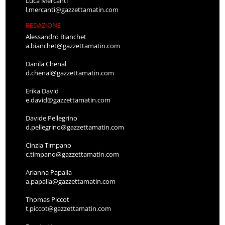
Luca Mercanti
l.mercanti@gazzettamatin.com
REDAZIONE
Alessandro Bianchet
a.bianchet@gazzettamatin.com
Danila Chenal
d.chenal@gazzettamatin.com
Erika David
e.david@gazzettamatin.com
Davide Pellegrino
d.pellegrino@gazzettamatin.com
Cinzia Timpano
c.timpano@gazzettamatin.com
Arianna Papalia
a.papalia@gazzettamatin.com
Thomas Piccot
t.piccot@gazzettamatin.com