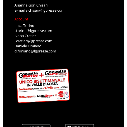
Arianna Gori Chisari
E-mail
a.chisari@lgpresse.com
Account
Luca Torino
l.torino@lgpresse.com
Ivana Cretier
i.cretier@lgpresse.com
Daniele Fimiano
d.fimiano@lgpresse.com