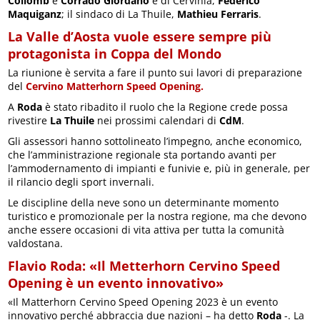
Collomb
e
Corrado Giordano
e di Cervinia,
Federico
Maquiganz
; il sindaco di La Thuile,
Mathieu Ferraris
.
La Valle d’Aosta vuole essere sempre più
protagonista in Coppa del Mondo
La riunione è servita a fare il punto sui lavori di preparazione
del
Cervino Matterhorn Speed Opening.
A
Roda
è stato ribadito il ruolo che la Regione crede possa
rivestire
La Thuile
nei prossimi calendari di
CdM
.
Gli assessori hanno sottolineato l’impegno, anche economico,
che l’amministrazione regionale sta portando avanti per
l’ammodernamento di impianti e funivie e, più in generale, per
il rilancio degli sport invernali.
Le discipline della neve sono un determinante momento
turistico e promozionale per la nostra regione, ma che devono
anche essere occasioni di vita attiva per tutta la comunità
valdostana.
Flavio Roda: «Il Metterhorn Cervino Speed
Opening è un evento innovativo»
«Il Matterhorn Cervino Speed Opening 2023 è un evento
innovativo perché abbraccia due nazioni – ha detto
Roda
-. La