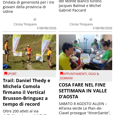
del Monte Bianco furono
Ondata di generosità per i tre
Jacques Balmat e Michel
giovani della provincia di
Gabriel Paccard
Udine
di
di
Cinzia Timpano
Cinzia Timpano
il 08/08/2026
il 08/08/2026
SPORT
APPUNTAMENTI
,
OGGI &
DOMANI
Trail: Daniel Thedy e
COSA FARE NEL FINE
Michela Comola
SETTIMANA IN VALLE
firmano il Vertical
D’AOSTA
Brusson-Bringuez a
tempo di record
SABATO 8 AGOSTO ALLEIN –
All’area verde Le Plan-de-
Oltre 200 atleti al via
Clavel prosegue “ItinerDante”,