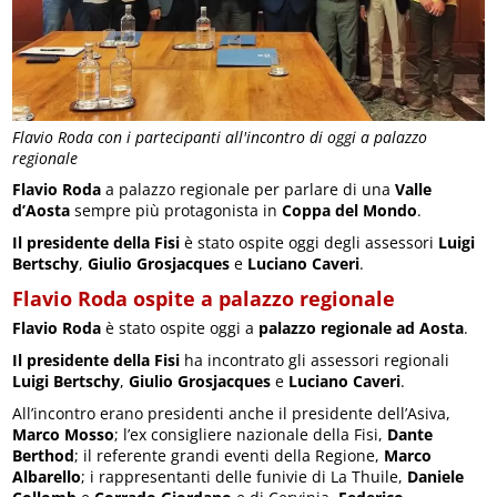
Flavio Roda con i partecipanti all'incontro di oggi a palazzo
regionale
Flavio Roda
a palazzo regionale per parlare di una
Valle
d’Aosta
sempre più protagonista in
Coppa del Mondo
.
Il presidente della Fisi
è stato ospite oggi degli assessori
Luigi
Bertschy
,
Giulio Grosjacques
e
Luciano Caveri
.
Flavio Roda ospite a palazzo regionale
Flavio Roda
è stato ospite oggi a
palazzo regionale ad Aosta
.
Il presidente della Fisi
ha incontrato gli assessori regionali
Luigi Bertschy
,
Giulio Grosjacques
e
Luciano Caveri
.
All’incontro erano presidenti anche il presidente dell’Asiva,
Marco Mosso
; l’ex consigliere nazionale della Fisi,
Dante
Berthod
; il referente grandi eventi della Regione,
Marco
Albarello
; i rappresentanti delle funivie di La Thuile,
Daniele