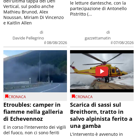
dell'ultima tappa del Défì
le letture dantesche, con la
Vertical, sul podio anche
partecipazione di Antonello
Mathieu Brunod, Alex
Pistritto (...
Noussan, Miriam Di Vincenzo
e Kaitlin Allen
di
di
Davide Pellegrino
gazzettamatin
il 08/08/2026
il 07/08/2026
CRONACA
CRONACA
Etroubles: camper in
Scarica di sassi sul
fiamme nella galleria
Breithorn, tratto in
di Echevennoz
salvo alpinista ferito a
una gamba
E in corso l'intervento dei vigili
del fuoco, non ci sono feriti
L'intervento è avvenuto in