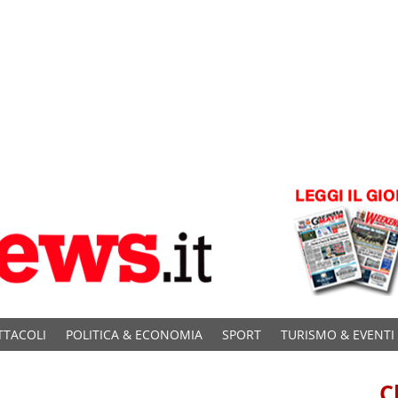
TTACOLI
POLITICA & ECONOMIA
SPORT
TURISMO & EVENTI
C