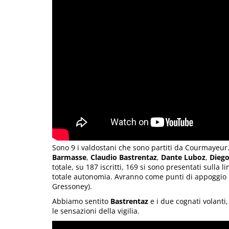
Sono 9 i valdostani che sono partiti da Courmayeur. 
Barmasse
,
Claudio Bastrentaz
,
Dante Luboz
,
Diego
totale, su 187 iscritti, 169 si sono presentati sulla 
totale autonomia. Avranno come punti di appoggio i 
Gressoney).
Abbiamo sentito
Bastrentaz
e i due cognati volanti
le sensazioni della vigilia.