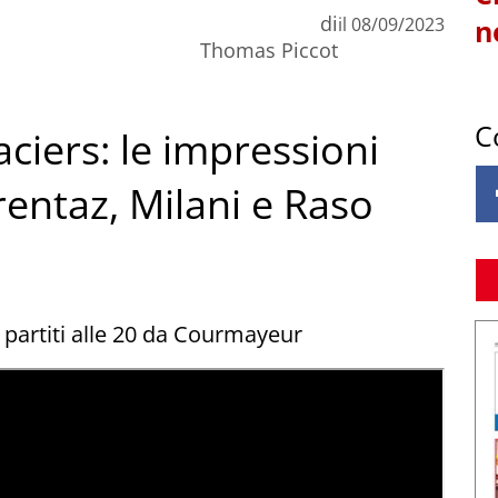
di
il
08/09/2023
n
Thomas Piccot
C
ciers: le impressioni
rentaz, Milani e Raso
o partiti alle 20 da Courmayeur