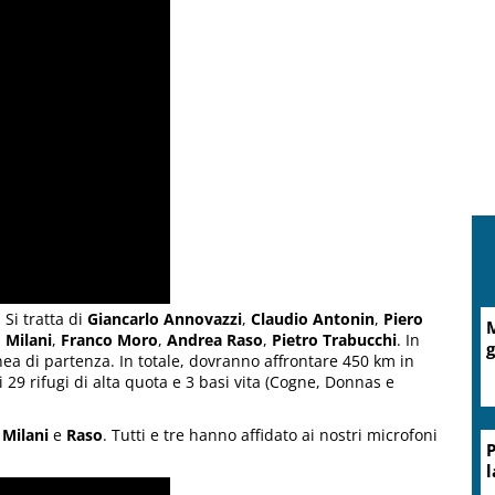
Si tratta di
Giancarlo Annovazzi
,
Claudio Antonin
,
Piero
M
 Milani
,
Franco Moro
,
Andrea Raso
,
Pietro Trabucchi
. In
g
linea di partenza. In totale, dovranno affrontare 450 km in
29 rifugi di alta quota e 3 basi vita (Cogne, Donnas e
,
Milani
e
Raso
. Tutti e tre hanno affidato ai nostri microfoni
P
l