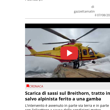
di
gazzettamatin
il 07/08/2
CRONACA
Scarica di sassi sul Breithorn, tratto i
salvo alpinista ferito a una gamba
L'intervento è avvenuto in parte via terra e in parte
con l'elicottero a causa delle condizioni meteo.