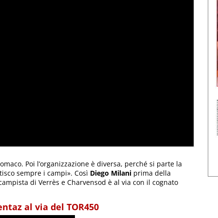
omaco. Poi l’organizzazione è diversa, perché si parte la
atisco sempre i campi». Così
Diego Milani
prima della
campista di Verrès e Charvensod è al via con il cognato
entaz al via del TOR450