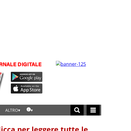
ALTRO
licca per leggere tutte le