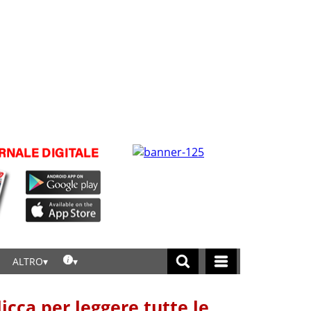
ALTRO
licca per leggere tutte le