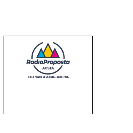
il 08/08/2026
Frida Bollani Magoni in
concerto allo Steri di Palermo
il 10 agosto
il 08/08/2026
❮
❯