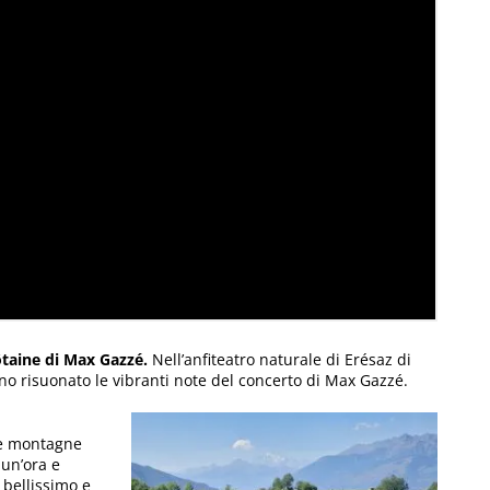
ôtaine di Max Gazzé.
Nell’anfiteatro naturale di Erésaz di
o risuonato le vibranti note del concerto di Max Gazzé.
le montagne
 un’ora e
 bellissimo e