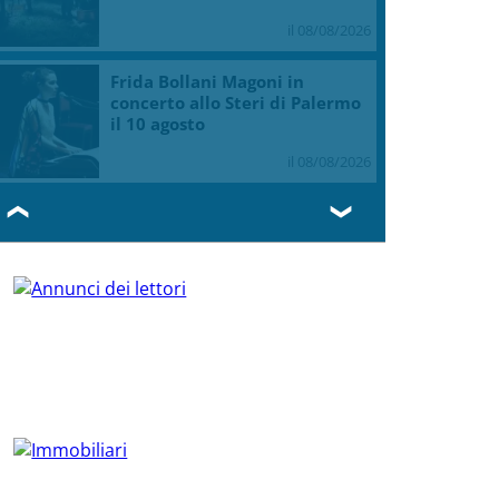
NEWS DALL'ITALIA E DAL MONDO
In collaborazione con Askanews
stia, investe un ciclista e fugge,
intracciato da Polizia Locale
il 08/08/2026
I Barisei: vendemmia notturna
per tutelare chi lavora nei
filari