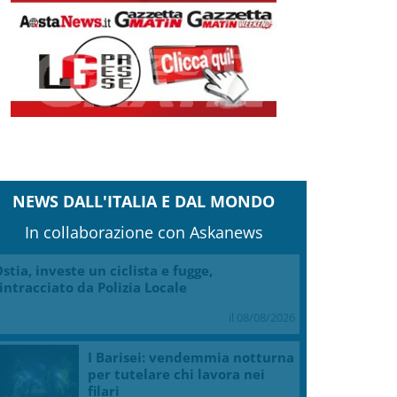
Clicca e scarica la copia