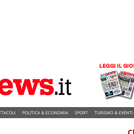
TTACOLI
POLITICA & ECONOMIA
SPORT
TURISMO & EVENTI
C