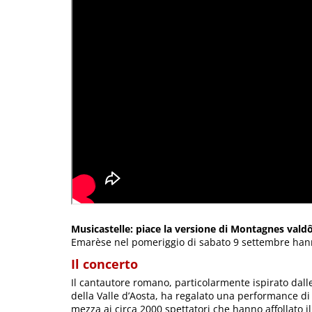
Musicastelle: piace la versione di Montagnes vald
Emarèse nel pomeriggio di sabato 9 settembre hann
Il concerto
Il cantautore romano, particolarmente ispirato dal
della Valle d’Aosta, ha regalato una performance di
mezza ai circa 2000 spettatori che hanno affollato il