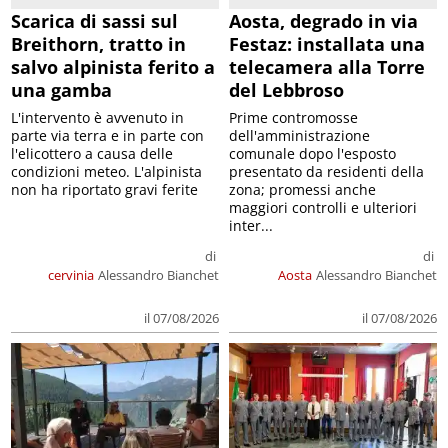
Scarica di sassi sul
Aosta, degrado in via
Breithorn, tratto in
Festaz: installata una
salvo alpinista ferito a
telecamera alla Torre
una gamba
del Lebbroso
L'intervento è avvenuto in
Prime contromosse
parte via terra e in parte con
dell'amministrazione
l'elicottero a causa delle
comunale dopo l'esposto
condizioni meteo. L'alpinista
presentato da residenti della
non ha riportato gravi ferite
zona; promessi anche
maggiori controlli e ulteriori
inter...
di
di
cervinia
Alessandro Bianchet
Aosta
Alessandro Bianchet
il 07/08/2026
il 07/08/2026