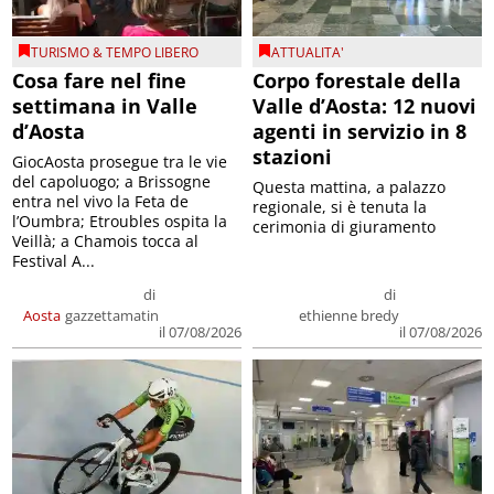
TURISMO & TEMPO LIBERO
ATTUALITA'
Cosa fare nel fine
Corpo forestale della
settimana in Valle
Valle d’Aosta: 12 nuovi
d’Aosta
agenti in servizio in 8
stazioni
GiocAosta prosegue tra le vie
del capoluogo; a Brissogne
Questa mattina, a palazzo
entra nel vivo la Feta de
regionale, si è tenuta la
l’Oumbra; Etroubles ospita la
cerimonia di giuramento
Veillà; a Chamois tocca al
Festival A...
di
di
Aosta
gazzettamatin
ethienne bredy
il 07/08/2026
il 07/08/2026