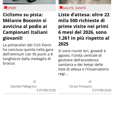
SPORT
SALUTE
,
SANITÀ
Ciclismo su pista:
Liste d’attesa: oltre 22
Mélanie Bosonin si
mila 500 richieste di
avvicina al podio ai
prime visite nei primi
Campionati Italiani
6 mesi del 2026, sono
giovanili
1.261 in più rispetto al
2025
La portacolori del Cicli Fiorin
ha concluso quinta nella gara
Si sono riuniti ieri, giovedì 6
dell'omnium con 95 punti a 8
agosto, l'Unità centrale di
lunghezze dalla medaglia di
gestione dell’assistenza
bronzo
sanitaria e dei tempi delle
liste di attesa e l'Osservatorio
regi...
di
di
Davide Pellegrino
Cinzia Timpano
il 07/08/2026
il 07/08/2026