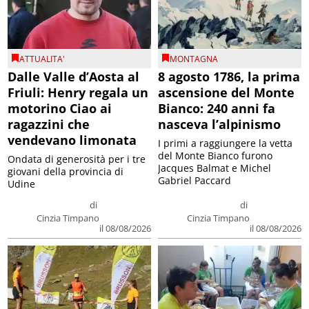
ATTUALITA'
MONTAGNA
Dalle Valle d’Aosta al
8 agosto 1786, la prima
Friuli: Henry regala un
ascensione del Monte
motorino Ciao ai
Bianco: 240 anni fa
ragazzini che
nasceva l’alpinismo
vendevano limonata
I primi a raggiungere la vetta
del Monte Bianco furono
Ondata di generosità per i tre
Jacques Balmat e Michel
giovani della provincia di
Gabriel Paccard
Udine
di
di
Cinzia Timpano
Cinzia Timpano
il 08/08/2026
il 08/08/2026