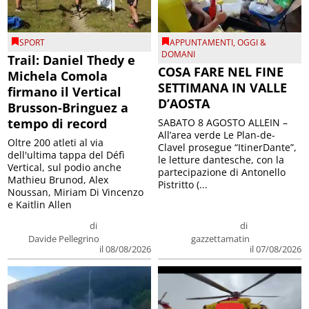
SPORT
APPUNTAMENTI
,
OGGI &
DOMANI
Trail: Daniel Thedy e
COSA FARE NEL FINE
Michela Comola
SETTIMANA IN VALLE
firmano il Vertical
D’AOSTA
Brusson-Bringuez a
tempo di record
SABATO 8 AGOSTO ALLEIN –
All’area verde Le Plan-de-
Oltre 200 atleti al via
Clavel prosegue “ItinerDante”,
dell'ultima tappa del Défì
le letture dantesche, con la
Vertical, sul podio anche
partecipazione di Antonello
Mathieu Brunod, Alex
Pistritto (...
Noussan, Miriam Di Vincenzo
e Kaitlin Allen
di
di
Davide Pellegrino
gazzettamatin
il 08/08/2026
il 07/08/2026