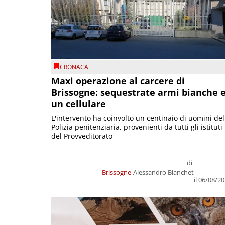
CRONACA
Maxi operazione al carcere di
Brissogne: sequestrate armi bianche 
un cellulare
L'intervento ha coinvolto un centinaio di uomini del
Polizia penitenziaria, provenienti da tutti gli istituti
del Provveditorato
di
Brissogne
Alessandro Bianchet
il 06/08/2