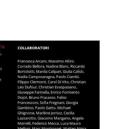
ITÀ
COLLABORATORI
L.
Francesca Arcaro, Massimo Altini,
Corrado Bellora, Nadine Blanc, Riccardo
11
Bortolotti, Manila Calipari, Giulia Calisti,
Nadia Camposaragna, Paolo Ciambi,
m
Filippo Clermont, Carol Di Vito, Christian
Leo Dufour, Christian Evaspasiano,
Giuseppe Farinella, Enrico Formento
Dojot, Bruno Fracasso, Fabio
Francesconi, Sofia Fregnani, Giorgia
Gambino, Paolo Gatto, Michael
Ghignone, Marlène Jorrioz, Cecilia
Lazzarotto, Giacomo Mangano, Angela
Marrelli, Federico Mecca, Luca Mauro
Melloni, Marc Montrosset, Matteo Nigra,