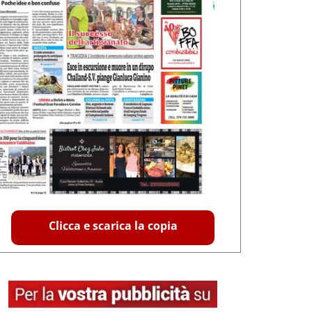
Clicca e scarica la copia