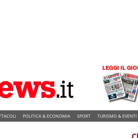
TTACOLI
POLITICA & ECONOMIA
SPORT
TURISMO & EVENTI
C