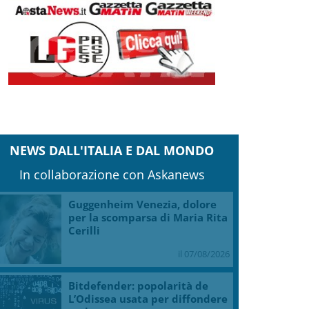
NEWS DALL'ITALIA E DAL MONDO
In collaborazione con Askanews
Guggenheim Venezia, dolore
per la scomparsa di Maria Rita
Cerilli
il 07/08/2026
Bitdefender: popolarità de
L’Odissea usata per diffondere