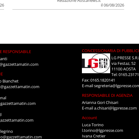
Redazione Aostanews.it
026
il 06/08/2026
CONCESSIONARIA DI PUBBLIC
E RESPONSABILE
LG PRESSE S.R.
anti
via Festaz, 52
i@gazzettamatin.com
11100 AOSTA
NE
Tel: 0165.2317
Fax: 0165.1820141
o Bianchet
E-mail
segreteria@lgpresse.co
t@gazzettamatin.com
RESPONSABILE DI AGENZIA
enal
Arianna Gori Chisari
gazzettamatin.com
E-mail
a.chisari@lgpresse.com
d
Account
azzettamatin.com
Luca Torino
l.torino@lgpresse.com
legrino
Ivana Cretier
ino@gazzettamatin.com