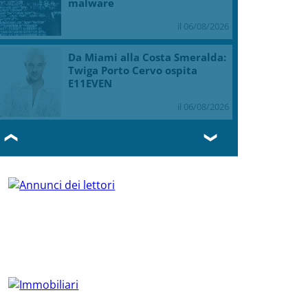
malware
il 06/08/2026
Da Miami alla Costa Smeralda:
Twiga Porto Cervo ospita
E11EVEN
il 06/08/2026
❮
❯