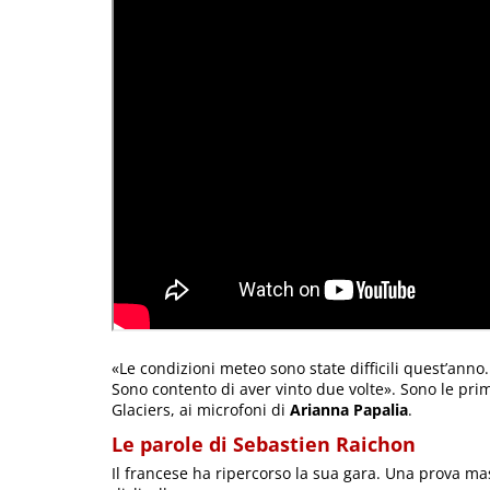
«Le condizioni meteo sono state difficili quest’anno
Sono contento di aver vinto due volte». Sono le pri
Glaciers, ai microfoni di
Arianna Papalia
.
Le parole di Sebastien Raichon
Il francese ha ripercorso la sua gara. Una prova ma