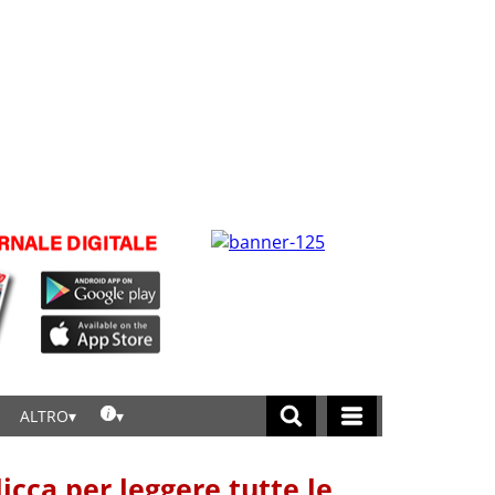
ALTRO
licca per leggere tutte le