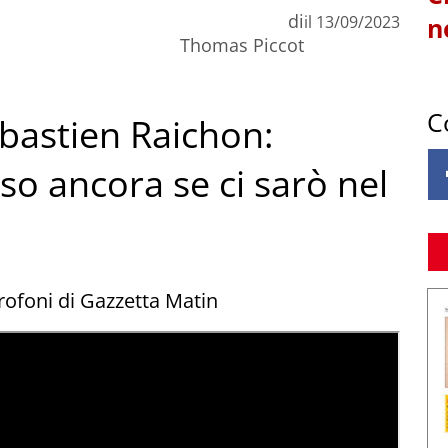
di
il
13/09/2023
n
Thomas Piccot
C
ebastien Raichon:
 so ancora se ci sarò nel
crofoni di Gazzetta Matin