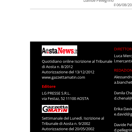
Davide Pellegrino
il 06/08/2
DIRETTOR
Luca Merc
l.mercant
Quotidiano online Iscrizione al Tribunale
di Aosta n. 8/2012
REDAZIO
Autorizzazione del 13/12/2012
Alessandr
www.gazzettamatin.com
a.bianche
Editore
Danila Ch
LG PRESSE S.R.L.
d.chenal@
via Festaz, 52 11100 AOSTA
Erika Davi
e.david@g
Settimanale del Lunedì. Iscrizione al
Tribunale di Aosta n. 9/2002
Davide Pel
Autorizzazione del 20/05/2002
d.pellegr