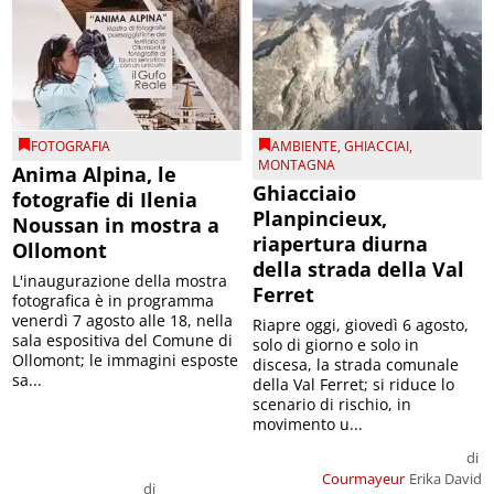
FOTOGRAFIA
AMBIENTE
,
GHIACCIAI
,
MONTAGNA
Anima Alpina, le
Ghiacciaio
fotografie di Ilenia
Planpincieux,
Noussan in mostra a
riapertura diurna
Ollomont
della strada della Val
L'inaugurazione della mostra
Ferret
fotografica è in programma
venerdì 7 agosto alle 18, nella
Riapre oggi, giovedì 6 agosto,
sala espositiva del Comune di
solo di giorno e solo in
Ollomont; le immagini esposte
discesa, la strada comunale
sa...
della Val Ferret; si riduce lo
scenario di rischio, in
movimento u...
di
Courmayeur
Erika David
di