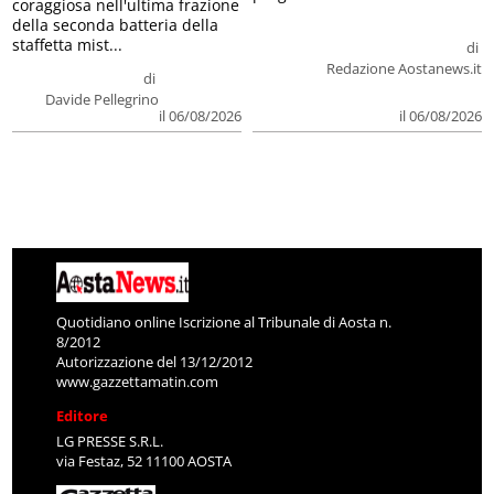
coraggiosa nell'ultima frazione
della seconda batteria della
staffetta mist...
di
Redazione Aostanews.it
di
Davide Pellegrino
il 06/08/2026
il 06/08/2026
Quotidiano online Iscrizione al Tribunale di Aosta n.
8/2012
Autorizzazione del 13/12/2012
www.gazzettamatin.com
Editore
LG PRESSE S.R.L.
via Festaz, 52 11100 AOSTA