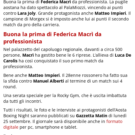
Buona la prima di
Federica Macrì
da professionista. La pugile
aostana ha dato spettacolo al PalaMiozzi, vincendo ai punti
contro
Lara Joly
. Grande protagonista anche
Matteo Impieri
. Il
campione di Morgex si è imposto anche lui ai punti il secondo
match da pro della carriera.
Buona la prima di Federica Macrì da
professionista
Nel palazzetto del capoluogo regionale, davanti a circa 500
persone,
Macrì
ha gestito bene le 6 riprese. L’allieva di
Luca De
Carolis
ha così conquistato il suo primo match da
professionista.
Bene anche
Matteo Impieri
. Il 28enne rossonero ha fatto sua
la sfida contro
Manuel Alberti
al termine di un match sui 4
round.
Una serata speciale per la Rocky Gym, che è uscita imbattuta
da tutti gli incontri.
Tutti i risultati, le foto e le interviste ai protagonisti dell’Aosta
Boxing Night saranno pubblicati su
Gazzetta Matin
di lunedì
25 settembre. Il giornale sarà disponibile anche in
formato
digitale
per pc, smartphone e tablet.