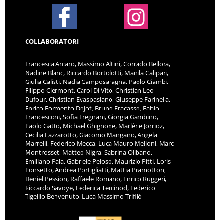
COLLABORATORI
Francesca Arcaro, Massimo Altini, Corrado Bellora,
Nadine Blanc, Riccardo Bortolotti, Manila Calipari,
Giulia Calisti, Nadia Camposaragna, Paolo Ciambi,
Filippo Clermont, Carol Di Vito, Christian Leo
Dufour, Christian Evaspasiano, Giuseppe Farinella,
Enrico Formento Dojot, Bruno Fracasso, Fabio
Francesconi, Sofia Fregnani, Giorgia Gambino,
Paolo Gatto, Michael Ghignone, Marlène Jorrioz,
Cecilia Lazzarotto, Giacomo Mangano, Angela
Marrelli, Federico Mecca, Luca Mauro Melloni, Marc
Montrosset, Matteo Nigra, Sabrina Olibano,
Emiliano Pala, Gabriele Peloso, Maurizio Pitti, Loris
Ponsetto, Andrea Portigliatti, Mattia Pramotton,
Deniel Pession, Raffaele Romano, Enrico Ruggeri,
Riccardo Savoye, Federica Tercinod, Federico
Tigellio Benvenuto, Luca Massimo Trifilò