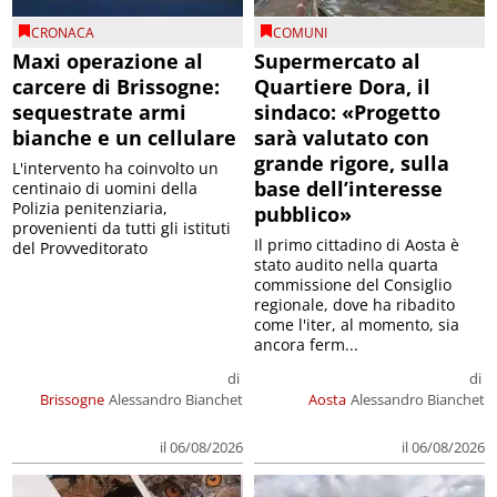
CRONACA
COMUNI
Maxi operazione al
Supermercato al
carcere di Brissogne:
Quartiere Dora, il
sequestrate armi
sindaco: «Progetto
bianche e un cellulare
sarà valutato con
grande rigore, sulla
L'intervento ha coinvolto un
base dell’interesse
centinaio di uomini della
Polizia penitenziaria,
pubblico»
provenienti da tutti gli istituti
Il primo cittadino di Aosta è
del Provveditorato
stato audito nella quarta
commissione del Consiglio
regionale, dove ha ribadito
come l'iter, al momento, sia
ancora ferm...
di
di
Brissogne
Alessandro Bianchet
Aosta
Alessandro Bianchet
il 06/08/2026
il 06/08/2026