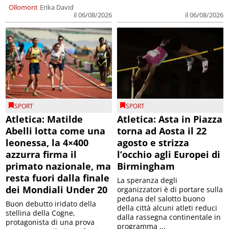
Ollomont
Erika David
il 06/08/2026
il 06/08/2026
SPORT
SPORT
Atletica: Matilde
Atletica: Asta in Piazza
Abelli lotta come una
torna ad Aosta il 22
leonessa, la 4×400
agosto e strizza
azzurra firma il
l’occhio agli Europei di
primato nazionale, ma
Birmingham
resta fuori dalla finale
La speranza degli
dei Mondiali Under 20
organizzatori è di portare sulla
pedana del salotto buono
Buon debutto iridato della
della città alcuni atleti reduci
stellina della Cogne,
dalla rassegna continentale in
protagonista di una prova
programma ...