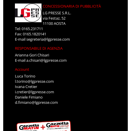
CONCESSIONARIA DI PUBBLICITÀ
LG PRESSE S.R.L.
via Festaz, 52
11100 AOSTA
Tel: 0165.231711
Fax: 0165.1820141
E-mail
segreteria@lgpresse.com
RESPONSABILE DI AGENZIA
Arianna Gori Chisari
E-mail
a.chisari@lgpresse.com
Account
Luca Torino
l.torino@lgpresse.com
Ivana Cretier
i.cretier@lgpresse.com
Daniele Fimiano
d.fimiano@lgpresse.com