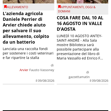
ALLEVAMENTO
APPUNTAMENTI
,
OGGI &
DOMANI
L’azienda agricola
COSA FARE DAL 10 AL
Daniele Perrier di
16 AGOSTO IN VALLE
Arvier chiede aiuto
D’AOSTA
per salvare il suo
allevamento, colpito
LUNEDÌ 10 AGOSTO ANTEY-
SAINT-ANDRÉ - Alla Sala
da un batterio
mostre Biblioteca sarà
Lanciata una raccolta fondi
possibile partecipare alla
per sostenere i costi veterinari
presentazione del libro di
e far ripartire la stalla
Maria Vassallo ed Enrico F...
di
Arvier
Fausto Vassoney
di
gazzettamatin
il 09/08/2026
il 09/08/2026