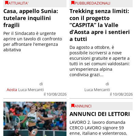
ATTUALITA'
PUBBLIREDAZIONALI
Casa, appello Sunia:
Trekking senza limiti:
tutelare inquilini
con il progetto
fragili
“CASPITA” la Valle
d’Aosta apre i sentieri
Per il Sindacato è urgente
a tutti
aprire un tavolo di confronto
per affrontare l'emergenza
Da agosto a ottobre, è
abitativa
possibile iscriversi a nove
escursioni gratuite e aperte a
tutti in sei comuni valdostani:
un'esperienza alpina
condivisa grazi...
di
di
Aosta
Luca Mercanti
Luca Mercanti
il 10/08/2026
il 10/08/2026
ANNUNCI
ANNUNCI DEI LETTORI
LAVORO 2. lavoro domanda
CERCO LAVORO signore 59
enne, italiano e volenteroso,