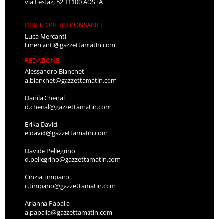
via Festaz, 52 11100 AOSTA
DIRETTORE RESPONSABILE
Luca Mercanti
l.mercanti@gazzettamatin.com
REDAZIONE
Alessandro Bianchet
a.bianchet@gazzettamatin.com
Danila Chenal
d.chenal@gazzettamatin.com
Erika David
e.david@gazzettamatin.com
Davide Pellegrino
d.pellegrino@gazzettamatin.com
Cinzia Timpano
c.timpano@gazzettamatin.com
Arianna Papalia
a.papalia@gazzettamatin.com