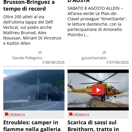
D’AOSTA
Brusson-Bringuez a
tempo di record
SABATO 8 AGOSTO ALLEIN –
All’area verde Le Plan-de-
Oltre 200 atleti al via
Clavel prosegue “ItinerDante”,
dell'ultima tappa del Défì
le letture dantesche, con la
Vertical, sul podio anche
partecipazione di Antonello
Mathieu Brunod, Alex
Pistritto (...
Noussan, Miriam Di Vincenzo
e Kaitlin Allen
di
di
Davide Pellegrino
gazzettamatin
il 08/08/2026
il 07/08/2026
CRONACA
CRONACA
Etroubles: camper in
Scarica di sassi sul
fiamme nella galleria
Breithorn, tratto in