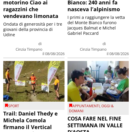
motorino Ciao ai
Bianco: 240 anni fa
ragazzini che
nasceva l’alpinismo
vendevano limonata
I primi a raggiungere la vetta
del Monte Bianco furono
Ondata di generosità per i tre
Jacques Balmat e Michel
giovani della provincia di
Gabriel Paccard
Udine
di
di
Cinzia Timpano
Cinzia Timpano
il 08/08/2026
il 08/08/2026
SPORT
APPUNTAMENTI
,
OGGI &
DOMANI
Trail: Daniel Thedy e
COSA FARE NEL FINE
Michela Comola
SETTIMANA IN VALLE
firmano il Vertical