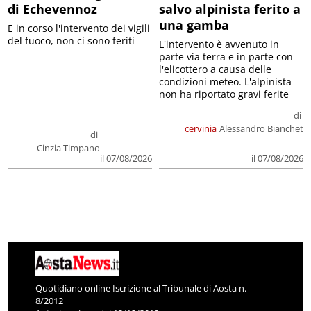
di Echevennoz
salvo alpinista ferito a
una gamba
E in corso l'intervento dei vigili
del fuoco, non ci sono feriti
L'intervento è avvenuto in
parte via terra e in parte con
l'elicottero a causa delle
condizioni meteo. L'alpinista
non ha riportato gravi ferite
di
cervinia
Alessandro Bianchet
di
Cinzia Timpano
il 07/08/2026
il 07/08/2026
Quotidiano online Iscrizione al Tribunale di Aosta n.
8/2012