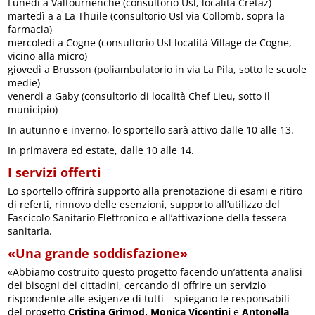
Lunedì a Valtournenche (consultorio Usl, località Cretaz)
martedì a a La Thuile (consultorio Usl via Collomb, sopra la
farmacia)
mercoledì a Cogne (consultorio Usl località Village de Cogne,
vicino alla micro)
giovedì a Brusson (poliambulatorio in via La Pila, sotto le scuole
medie)
venerdì a Gaby (consultorio di località Chef Lieu, sotto il
municipio)
In autunno e inverno, lo sportello sarà attivo dalle 10 alle 13.
In primavera ed estate, dalle 10 alle 14.
I servizi offerti
Lo sportello offrirà supporto alla prenotazione di esami e ritiro
di referti, rinnovo delle esenzioni, supporto all’utilizzo del
Fascicolo Sanitario Elettronico e all’attivazione della tessera
sanitaria.
«Una grande soddisfazione»
«Abbiamo costruito questo progetto facendo un’attenta analisi
dei bisogni dei cittadini, cercando di offrire un servizio
rispondente alle esigenze di tutti – spiegano le responsabili
del progetto
Cristina Grimod, Monica Vicentini
e
Antonella