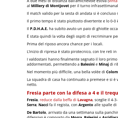
A due mesi di distanza dall’amichevole estiva (
vinta
al
Milliery di Montjovet
per il turno infrasettimanal
Il match valido per la sesta di andata si è concluso 
Il primo tempo è stato piuttosto divertente e lo 0-0 è
Il
P.D.H.A.E.
ha subito avuto un paio di ghiotte occas
È stata quindi la volta degli ospiti di recriminare p
Prima del riposo ancora chance per i locali.
L’inizio di ripresa è stato pirotecnico, con tre reti in 
I valdostani hanno finalmente segnato il loro prim
addormentati, permettendo a
Balesini
e
Minaj
di ri
Nel momento più difficile, una bella volée di
Colom
La squadra di casa ha continuato a premese e si è v
netto.
Fresia parte con la difesa a 4 e il treq
Fresia
,
reduce dalla beffa di
Lavagna
, sceglie il 4-
Serra
;
Nacci
fa il regista, con
Argento
alle spalle di
De Bartolo
, arrivato da una settimana sulla panchin
difensivo è composto da
Morra
,
Balesini
e
Arcidiac