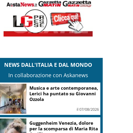
NEWS DALL'ITALIA E DAL MONDO
In collaborazione con Askanews
Da Miami alla Costa Smeralda:
Twiga Porto Cervo ospita
E11EVEN
il 06/08/2026
Covid, ‘Conte-day’ in
commissione: “non sono un