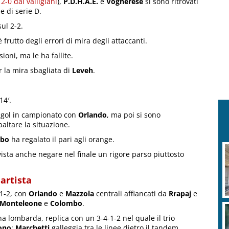
 2-0 dai valligiani
),
P.D.H.A.E.
e
Vogherese
si sono ritrovati
e di serie D.
sul 2-2.
 frutto degli errori di mira degli attaccanti.
ioni, ma le ha fallite.
er la mira sbagliata di
Leveh
.
14′.
o gol in campionato con
Orlando
, ma poi si sono
baltare la situazione.
bo
ha regalato il pari agli orange.
ista anche negare nel finale un rigore parso piuttosto
uartista
3-1-2, con
Orlando
e
Mazzola
centrali affiancati da
Rrapaj
e
Monteleone
e
Colombo
.
a lombarda, replica con un 3-4-1-2 nel quale il trio
ono
;
Marchetti
galleggia tra le linee dietro il tandem