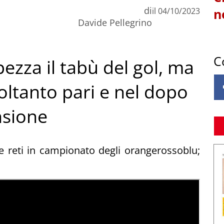
di
il
04/10/2023
n
Davide Pellegrino
C
spezza il tabù del gol, ma
oltanto pari e nel dopo
nsione
 reti in campionato degli orangerossoblu;