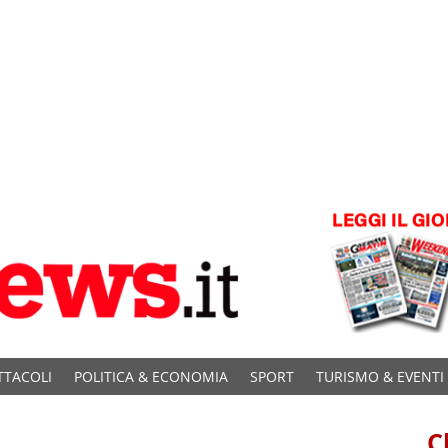
TTACOLI
POLITICA & ECONOMIA
SPORT
TURISMO & EVENTI
C