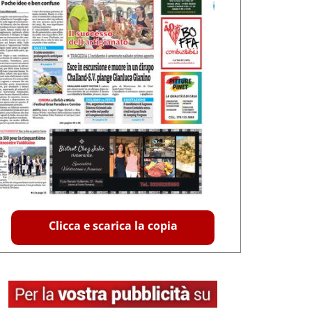
Clicca e scarica la copia