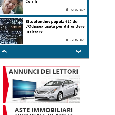
eroe ma un uomo corretto,
non troverete nulla”
il 06/08/2026
Guccini, Meloni: l’ho amato e
mi ha formato, continuerò a
cantarlo
il 06/08/2026
❮
❯