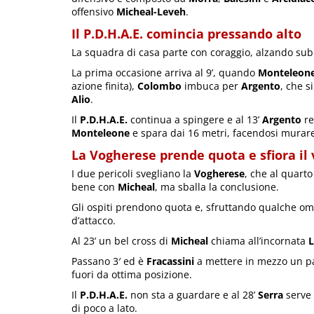
offensivo
Micheal-Leveh
.
Il P.D.H.A.E. comincia pressando alto
La squadra di casa parte con coraggio, alzando subi
La prima occasione arriva al 9’, quando
Monteleon
azione finita),
Colombo
imbuca per
Argento
, che s
Alio
.
Il
P.D.H.A.E.
continua a spingere e al 13’
Argento
re
Monteleone
e spara dai 16 metri, facendosi murare 
La Vogherese prende quota e sfiora il
I due pericoli svegliano la
Vogherese
, che al quart
bene con
Micheal
, ma sballa la conclusione.
Gli ospiti prendono quota e, sfruttando qualche om
d’attacco.
Al 23’ un bel cross di
Micheal
chiama all’incornata
Passano 3′ ed è
Fracassini
a mettere in mezzo un pa
fuori da ottima posizione.
Il
P.D.H.A.E.
non sta a guardare e al 28’
Serra
serve
di poco a lato.