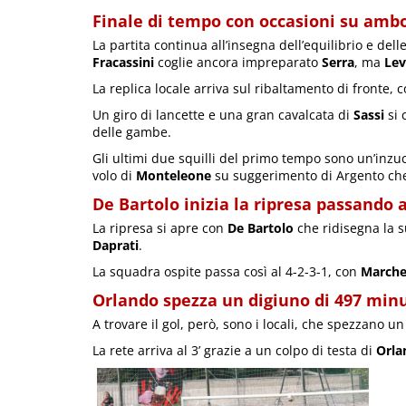
Finale di tempo con occasioni su ambo 
La partita continua all’insegna dell’equilibrio e dell
Fracassini
coglie ancora impreparato
Serra
, ma
Le
La replica locale arriva sul ribaltamento di fronte, 
Un giro di lancette e una gran cavalcata di
Sassi
si 
delle gambe.
Gli ultimi due squilli del primo tempo sono un’inzu
volo di
Monteleone
su suggerimento di Argento che 
De Bartolo inizia la ripresa passando a
La ripresa si apre con
De Bartolo
che ridisegna la 
Daprati
.
La squadra ospite passa così al 4-2-3-1, con
Marche
Orlando spezza un digiuno di 497 minu
A trovare il gol, però, sono i locali, che spezzano u
La rete arriva al 3’ grazie a un colpo di testa di
Orla