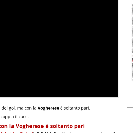
 del gol, ma con la
Vogherese
è soltanto pari.
scoppia il caos.
a con la Vogherese è soltanto pari