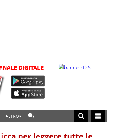
ALTRO
licca per leggere tutte le