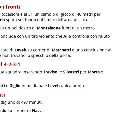
i fronti
e occasioni e al 31’ un cambio di gioco di 40 metri per
veh
spara sul fondo dal limite dell’area piccola.
con un bel destro di
Monteleone
fuori di un metro.
conclude con un tiro violento che
Alio
controlla con l’aiuto
ccata di
Leveh
su corner di
Marchetti
e una conclusione al
non trovano lo specchio della porta.
l 4-2-3-1
sua squadra inserendo
Trevisol
e
Silvestri
per
Morra
e
tti
e
Giglio
in mediana e
Leveh
unica punta.
ti
n digiuno di 497 minuti.
ndo
su corner di
Nacci
.