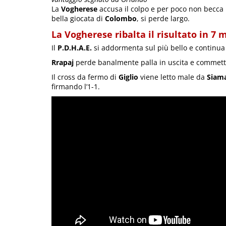
La
Vogherese
accusa il colpo e per poco non becca i
bella giocata di
Colombo
, si perde largo.
La Vogherese ribalta il risultato in 7 
Il
P.D.H.A.E.
si addormenta sul più bello e continua 
Rrapaj
perde banalmente palla in uscita e commette f
Il cross da fermo di
Giglio
viene letto male da
Siam
firmando l’1-1.