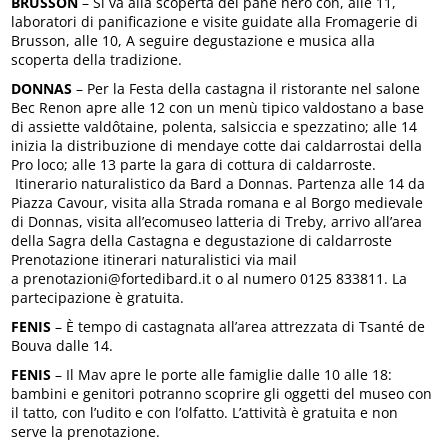
BRUSSON
– Si va alla scoperta del pane nero con, alle 11,
laboratori di panificazione e visite guidate alla Fromagerie di
Brusson, alle 10, A seguire degustazione e musica alla
scoperta della tradizione.
DONNAS
– Per la Festa della castagna il ristorante nel salone
Bec Renon apre alle 12 con un menù tipico valdostano a base
di assiette valdôtaine, polenta, salsiccia e spezzatino; alle 14
inizia la distribuzione di mendaye cotte dai caldarrostai della
Pro loco; alle 13 parte la gara di cottura di caldarroste.
Itinerario naturalistico da Bard a Donnas. Partenza alle 14 da
Piazza Cavour, visita alla Strada romana e al Borgo medievale
di Donnas, visita all’ecomuseo latteria di Treby, arrivo all’area
della Sagra della Castagna e degustazione di caldarroste
Prenotazione itinerari naturalistici via mail
a prenotazioni@fortedibard.it o al numero 0125 833811. La
partecipazione è gratuita.
FENIS
– È tempo di castagnata all’area attrezzata di Tsanté de
Bouva dalle 14.
FENIS
– Il Mav apre le porte alle famiglie dalle 10 alle 18:
bambini e genitori potranno scoprire gli oggetti del museo con
il tatto, con l’udito e con l’olfatto. L’attività è gratuita e non
serve la prenotazione.