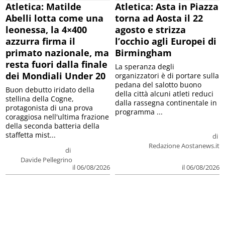
Atletica: Matilde
Atletica: Asta in Piazza
Abelli lotta come una
torna ad Aosta il 22
leonessa, la 4×400
agosto e strizza
azzurra firma il
l’occhio agli Europei di
primato nazionale, ma
Birmingham
resta fuori dalla finale
La speranza degli
dei Mondiali Under 20
organizzatori è di portare sulla
pedana del salotto buono
Buon debutto iridato della
della città alcuni atleti reduci
stellina della Cogne,
dalla rassegna continentale in
protagonista di una prova
programma ...
coraggiosa nell'ultima frazione
della seconda batteria della
staffetta mist...
di
Redazione Aostanews.it
di
Davide Pellegrino
il 06/08/2026
il 06/08/2026