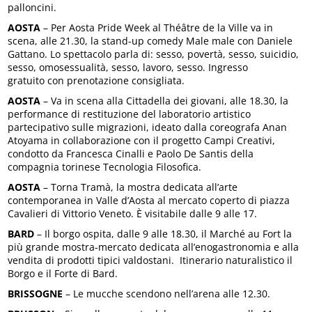
palloncini.
AOSTA
– Per Aosta Pride Week al Théâtre de la Ville va in
scena, alle 21.30, la stand-up comedy Male male con Daniele
Gattano. Lo spettacolo parla di: sesso, povertà, sesso, suicidio,
sesso, omosessualità, sesso, lavoro, sesso. Ingresso
gratuito con prenotazione consigliata.
AOSTA
– Va in scena alla Cittadella dei giovani, alle 18.30, la
performance di restituzione del laboratorio artistico
partecipativo sulle migrazioni, ideato dalla coreografa Anan
Atoyama in collaborazione con il progetto Campi Creativi,
condotto da Francesca Cinalli e Paolo De Santis della
compagnia torinese Tecnologia Filosofica.
AOSTA
– Torna Tramà, la mostra dedicata all’arte
contemporanea in Valle d’Aosta al mercato coperto di piazza
Cavalieri di Vittorio Veneto. È visitabile dalle 9 alle 17.
BARD
– Il borgo ospita, dalle 9 alle 18.30, il Marché au Fort la
più grande mostra-mercato dedicata all’enogastronomia e alla
vendita di prodotti tipici valdostani. Itinerario naturalistico il
Borgo e il Forte di Bard.
BRISSOGNE
– Le mucche scendono nell’arena alle 12.30.