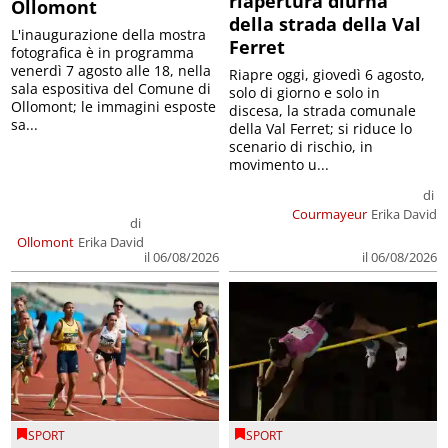
riapertura diurna
Ollomont
della strada della Val
L'inaugurazione della mostra
Ferret
fotografica è in programma
venerdì 7 agosto alle 18, nella
Riapre oggi, giovedì 6 agosto,
sala espositiva del Comune di
solo di giorno e solo in
Ollomont; le immagini esposte
discesa, la strada comunale
sa...
della Val Ferret; si riduce lo
scenario di rischio, in
movimento u...
di
Courmayeur
Erika David
di
Ollomont
Erika David
il 06/08/2026
il 06/08/2026
SPORT
SPORT