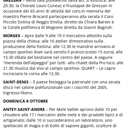
GRESSAN
– Nella sala polivalente della Bcc si esibisce, alle
20.30, la Chorale Louis Cuneaz e Frustapot de Gressan in
occasione dei 65 anni di attività del coro.In memoria del
maestro Pierre Brocard parteciperanno alla serata il Coro
Piccolo Sistina di Reggio Emilia, diretto da Chiara Baroni e
la Corale polifonica di Magione diretta da Gianni Bagnoli.
MORGEX
– Apre dalle 9 alle 19 il mercatino allestito sulla
piazza della chiesa; alle 10 atelier dimostrativo sulla
produzione della fontina; alle 12.30 le mandrie arrivano al
campo sportivo dove sarà servito il pranzo (costo 15 euro); alle
15.30 sfilata del bestiame nel centro del paese. A seguire
“merenda dell’alpeggio” per tutti allo chalet della Pro loco; alle
21.30 musica dal vivo al campo sportivo. QUART – Le capre
incrociano le corna alle 13.30.
SAINT-DENIS
– Il paese festeggia la patronale con una serata
disco nel salone polifunzionale con i coscritti del 2005.
Ingresso libero.
DOMENICA 8 OTTOBRE
ANTEY-SAINT-ANDRE
– Per Mele Vallée aprono dalle 10 per
chiudere alle 17 i mercatini delle mele e dei prodotti tipici e di
artigianato; dalle 10 si succederanno un laboratorio, uno
spettacolo di magia e di bolle di sapone giganti, sculture di