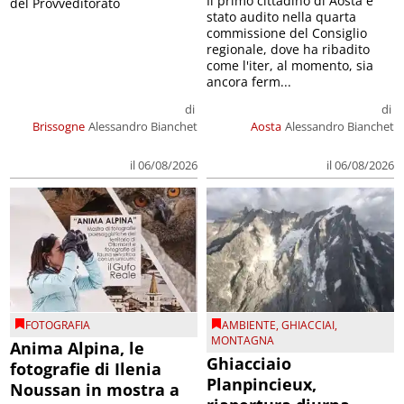
Il primo cittadino di Aosta è
del Provveditorato
stato audito nella quarta
commissione del Consiglio
regionale, dove ha ribadito
come l'iter, al momento, sia
ancora ferm...
di
di
Brissogne
Alessandro Bianchet
Aosta
Alessandro Bianchet
il 06/08/2026
il 06/08/2026
FOTOGRAFIA
AMBIENTE
,
GHIACCIAI
,
MONTAGNA
Anima Alpina, le
Ghiacciaio
fotografie di Ilenia
Planpincieux,
Noussan in mostra a