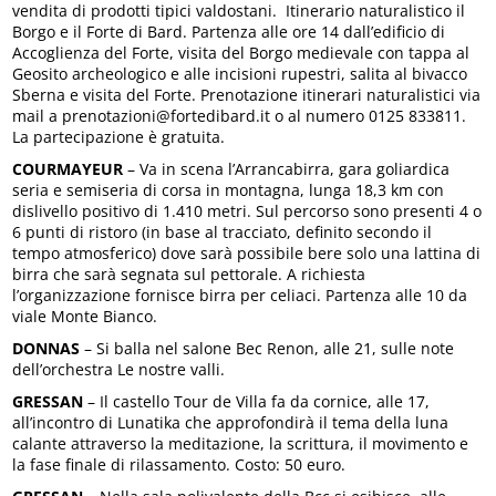
vendita di prodotti tipici valdostani. Itinerario naturalistico il
Borgo e il Forte di Bard. Partenza alle ore 14 dall’edificio di
Accoglienza del Forte, visita del Borgo medievale con tappa al
Geosito archeologico e alle incisioni rupestri, salita al bivacco
Sberna e visita del Forte. Prenotazione itinerari naturalistici via
mail a prenotazioni@fortedibard.it o al numero 0125 833811.
La partecipazione è gratuita.
COURMAYEUR
– Va in scena l’Arrancabirra, gara goliardica
seria e semiseria di corsa in montagna, lunga 18,3 km con
dislivello positivo di 1.410 metri. Sul percorso sono presenti 4 o
6 punti di ristoro (in base al tracciato, definito secondo il
tempo atmosferico) dove sarà possibile bere solo una lattina di
birra che sarà segnata sul pettorale. A richiesta
l’organizzazione fornisce birra per celiaci. Partenza alle 10 da
viale Monte Bianco.
DONNAS
– Si balla nel salone Bec Renon, alle 21, sulle note
dell’orchestra Le nostre valli.
GRESSAN
– Il castello Tour de Villa fa da cornice, alle 17,
all’incontro di Lunatika che approfondirà il tema della luna
calante attraverso la meditazione, la scrittura, il movimento e
la fase finale di rilassamento. Costo: 50 euro.