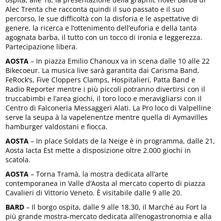
Alec Trenta che racconta quindi il suo passato e il suo
percorso, le sue difficoltà con la disforia e le aspettative di
genere, la ricerca e l’ottenimento dell’euforia e della tanta
agognata barba, il tutto con un tocco di ironia e leggerezza.
Partecipazione libera.
AOSTA
– In piazza Emilio Chanoux va in scena dalle 10 alle 22
Bikecoeur. La musica live sarà garantita dai Carisma Band,
FeRock’s, Five Cloppers Clamps, Hospitalieri, Patta Band e
Radio Reporter mentre i più piccoli potranno divertirsi con il
truccabimbi e l’area giochi, il toro loco e meravigliarsi con il
Centro di Falconeria Messaggeri Alati. La Pro loco di Valpelline
serve la seupa à la vapelenentze mentre quella di Aymavilles
hamburger valdostani e fiocca.
AOSTA
– In place Soldats de la Neige è in programma, dalle 21,
Aosta Iacta Est mette a disposizione oltre 2.000 giochi in
scatola.
AOSTA
– Torna Tramà, la mostra dedicata all’arte
contemporanea in Valle d’Aosta al mercato coperto di piazza
Cavalieri di Vittorio Veneto. È visitabile dalle 9 alle 20.
BARD
– Il borgo ospita, dalle 9 alle 18.30, il Marché au Fort la
più grande mostra-mercato dedicata all’enogastronomia e alla