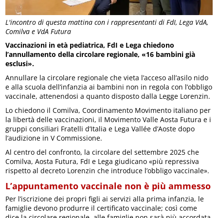
L'incontro di questa mattina con i rappresentanti di FdI, Lega VdA,
Comilva e VdA Futura
Vaccinazioni in età pediatrica, FdI e Lega chiedono
l’annullamento della circolare regionale, «16 bambini già
esclusi».
Annullare la circolare regionale che vieta l’acceso all’asilo nido
e alla scuola dell’infanzia ai bambini non in regola con l’obbligo
vaccinale, attenendosi a quanto disposto dalla Legge Lorenzin.
Lo chiedono il Comilva, Coordinamento Movimento italiano per
la libertà delle vaccinazioni, il Movimento Valle Aosta Futura e i
gruppi consiliari Fratelli d’Italia e Lega Vallée d’Aoste dopo
l’audizione in V Commissione.
Al centro del confronto, la circolare del settembre 2025 che
Comilva, Aosta Futura, FdI e Lega giudicano «più repressiva
rispetto al decreto Lorenzin che introduce l’obbligo vaccinale».
L’appuntamento vaccinale non è più ammesso
Per l’iscrizione dei propri figli ai servizi alla prima infanzia, le
famiglie devono produrre il certificato vaccinale; così come
dice la circolare regionale, alle famiglie non sarà più accordata