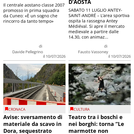
D’AOSTA
Il centrale aostano classe 2007
SABATO 11 LUGLIO ANTEY-
promosso in prima squadra
SAINT-ANDRÉ – L’area sportiva
da Cuneo: «È un sogno che
ospita la rassegna Antey
rincorro da tanto tempo»
Médiéval. Si apre il mercato
medievale a partire dalle
14.30, con animaz...
di
di
Davide Pellegrino
Fausto Vassoney
il 10/07/2026
il 10/07/2026
CRONACA
CULTURA
Avise: sversamento di
Teatro tra i boschi e
materiale da scavo in
nei borghi: torna “Le
Dora, sequestrato
marmotte non