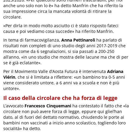
anche uno solo non lo è» ha detto Manfrin che ha riferito la
sua impressione circa la mancata volontà di ritirare la
circolare.
«Per dirla in modo molto asciutto ci è stato risposto fateci
causa e poi vediamo cosa succede» ha riferito Manfrin.
In tema di farmacovigilanza,
Anna Pettinaroli
ha parlato di
risultati non completi di uno studio degli anni 2017-2019 che
mostra come da 6 segnalazioni, si sia passati a 200-250
all’anno, «in uno studio che mostra delle lacune ma che di per
se è già eclatante».
Per il Movimento Valle d’Aosta Futura è intervenuta
Adriana
Viérin
, che si è limitata a riflettere: «un bambino tra 0-5 anni
viene considerato untore, a 6 anni va a scuola e non è più
untore».
Il caso della circolare che ha forza di legge
L’avvocato
Francesco Cinquemani
ha contestato il fatto che «la
circolare non può avere forza di legge, eppure qui gliel’han
dato, al di fuori del dettato normativo, chiudendo le porte ai
bambini non vaccinati a inizio anno scolastico, togliendo loro
socialità» ha detto.