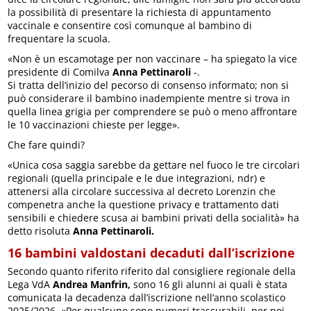
la possibilità di presentare la richiesta di appuntamento
vaccinale e consentire così comunque al bambino di
frequentare la scuola.
«Non è un escamotage per non vaccinare – ha spiegato la vice
presidente di Comilva
Anna Pettinaroli
-.
Si tratta dell’inizio del pecorso di consenso informato; non si
può considerare il bambino inadempiente mentre si trova in
quella linea grigia per comprendere se può o meno affrontare
le 10 vaccinazioni chieste per legge».
Che fare quindi?
«Unica cosa saggia sarebbe da gettare nel fuoco le tre circolari
regionali (quella principale e le due integrazioni, ndr) e
attenersi alla circolare successiva al decreto Lorenzin che
compenetra anche la questione privacy e trattamento dati
sensibili e chiedere scusa ai bambini privati della socialità» ha
detto risoluta
Anna Pettinaroli.
16 bambini valdostani decaduti dall’iscrizione
Secondo quanto riferito riferito dal consigliere regionale della
Lega VdA
Andrea Manfrin,
sono 16 gli alunni ai quali è stata
comunicata la decadenza dall’iscrizione nell’anno scolastico
2025/2026. «Per qualcuno sono numeri trascurabili, per noi