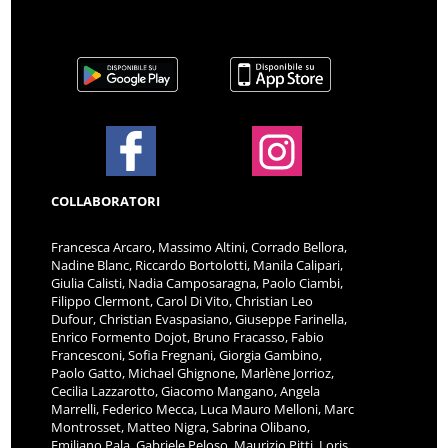
COLLABORATORI
Francesca Arcaro, Massimo Altini, Corrado Bellora,
Nadine Blanc, Riccardo Bortolotti, Manila Calipari,
Giulia Calisti, Nadia Camposaragna, Paolo Ciambi,
Filippo Clermont, Carol Di Vito, Christian Leo
Dufour, Christian Evaspasiano, Giuseppe Farinella,
Enrico Formento Dojot, Bruno Fracasso, Fabio
Francesconi, Sofia Fregnani, Giorgia Gambino,
Paolo Gatto, Michael Ghignone, Marlène Jorrioz,
Cecilia Lazzarotto, Giacomo Mangano, Angela
Marrelli, Federico Mecca, Luca Mauro Melloni, Marc
Montrosset, Matteo Nigra, Sabrina Olibano,
Emiliano Pala, Gabriele Peloso, Maurizio Pitti, Loris