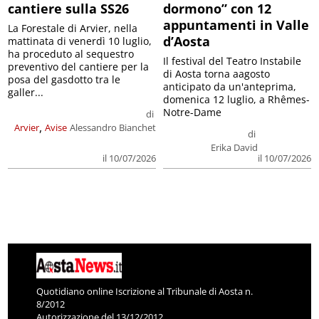
cantiere sulla SS26
dormono” con 12
appuntamenti in Valle
La Forestale di Arvier, nella
d’Aosta
mattinata di venerdì 10 luglio,
ha proceduto al sequestro
Il festival del Teatro Instabile
preventivo del cantiere per la
di Aosta torna aagosto
posa del gasdotto tra le
anticipato da un'anteprima,
galler...
domenica 12 luglio, a Rhêmes-
Notre-Dame
di
,
Arvier
Avise
Alessandro Bianchet
di
Erika David
il 10/07/2026
il 10/07/2026
Quotidiano online Iscrizione al Tribunale di Aosta n.
8/2012
Autorizzazione del 13/12/2012