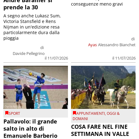
André Barailler si
conseguenze meno gravi
prende la 30
A segno anche Lukasz Sum,
Victoria Stansfield e Rens
Nijman in un'edizione resa
particolarmente dura dalla
pioggia
di
Ayas
Alessandro Bianchet
di
Davide Pellegrino
il 11/07/2026
il 11/07/2026
SPORT
APPUNTAMENTI
,
OGGI &
DOMANI
Pallavolo: il grande
COSA FARE NEL FINE
salto in alto di
SETTIMANA IN VALLE
Emanuele Barberio