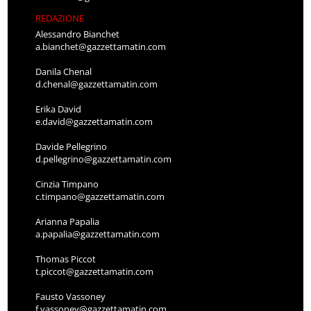
REDAZIONE
Alessandro Bianchet
a.bianchet@gazzettamatin.com
Danila Chenal
d.chenal@gazzettamatin.com
Erika David
e.david@gazzettamatin.com
Davide Pellegrino
d.pellegrino@gazzettamatin.com
Cinzia Timpano
c.timpano@gazzettamatin.com
Arianna Papalia
a.papalia@gazzettamatin.com
Thomas Piccot
t.piccot@gazzettamatin.com
Fausto Vassoney
f.vassoney@gazzettamatin.com