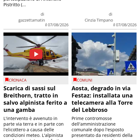
Pistritto (...
di
di
gazzettamatin
Cinzia Timpano
il 07/08/2026
il 07/08/2026
CRONACA
COMUNI
Scarica di sassi sul
Aosta, degrado in via
Breithorn, tratto in
Festaz: installata una
salvo alpinista ferito a
telecamera alla Torre
una gamba
del Lebbroso
L'intervento è avvenuto in
Prime contromosse
parte via terra e in parte con
dell'amministrazione
l'elicottero a causa delle
comunale dopo l'esposto
condizioni meteo. L'alpinista
presentato da residenti della