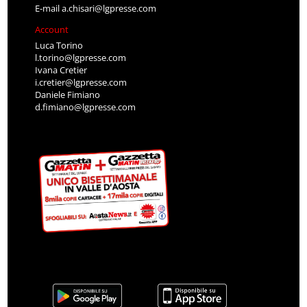
E-mail
a.chisari@lgpresse.com
Account
Luca Torino
l.torino@lgpresse.com
Ivana Cretier
i.cretier@lgpresse.com
Daniele Fimiano
d.fimiano@lgpresse.com