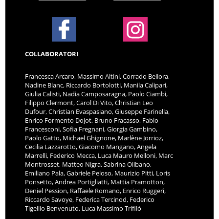
COLLABORATORI
Francesca Arcaro, Massimo Altini, Corrado Bellora,
Nadine Blanc, Riccardo Bortolotti, Manila Calipari,
Giulia Calisti, Nadia Camposaragna, Paolo Ciambi,
Filippo Clermont, Carol Di Vito, Christian Leo
Dufour, Christian Evaspasiano, Giuseppe Farinella,
Enrico Formento Dojot, Bruno Fracasso, Fabio
Francesconi, Sofia Fregnani, Giorgia Gambino,
Paolo Gatto, Michael Ghignone, Marlène Jorrioz,
Cecilia Lazzarotto, Giacomo Mangano, Angela
Marrelli, Federico Mecca, Luca Mauro Melloni, Marc
Montrosset, Matteo Nigra, Sabrina Olibano,
Emiliano Pala, Gabriele Peloso, Maurizio Pitti, Loris
Ponsetto, Andrea Portigliatti, Mattia Pramotton,
Deniel Pession, Raffaele Romano, Enrico Ruggeri,
Riccardo Savoye, Federica Tercinod, Federico
Tigellio Benvenuto, Luca Massimo Trifilò