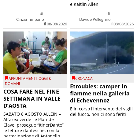
e Kaitlin Allen
di
di
Cinzia Timpano
Davide Pellegrino
il 08/08/2026
il 08/08/2026
APPUNTAMENTI
,
OGGI &
CRONACA
DOMANI
Etroubles: camper in
COSA FARE NEL FINE
fiamme nella galleria
SETTIMANA IN VALLE
di Echevennoz
D’AOSTA
E in corso l'intervento dei vigili
SABATO 8 AGOSTO ALLEIN –
del fuoco, non ci sono feriti
All’area verde Le Plan-de-
Clavel prosegue “ItinerDante”,
le letture dantesche, con la
partecipazione di Antonello