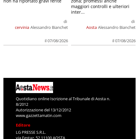
non ha riportato gravi ferite
zona; promessi anche
maggiori controlli e ulteriori
inter...
di
di
cervinia
Alessandro Bianchet
Aosta
Alessandro Bianchet
il 07/08/2026
il 07/08/2026
Quotidiano online Iscrizione al Tribunale di Aosta n.
8/2012
Autorizzazione del 13/12/2012
www.gazzettamatin.com
Editore
LG PRESSE S.R.L.
via Festaz, 52 11100 AOSTA