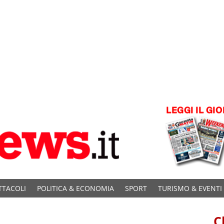
TTACOLI
POLITICA & ECONOMIA
SPORT
TURISMO & EVENTI
C