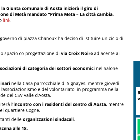
,
la Giunta comunale di Aosta inizierà il giro di
zione di Metà mandato “Prima Meta – La città cambia.
to
link
.
l governo di piazza Chanoux ha deciso di istituire un ciclo di
lo spazio co-progettazione di
via Croix Noire
adiacente ai
sociazioni di categoria dei settori economici
nel Salone
linari
nella Casa parrocchiale di Signayes, mentre giovedì
l’associazionismo e del volontariato, in programma nella
R
ede del CSV Valle d’Aosta.
v
piterà
l’incontro con i residenti del centro di Aosta
, mentre
del quartiere Cogne.
tanti delle
organizzazioni sindacali
.
cena alle 18.