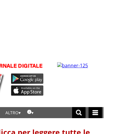
ALTRO
licca per leggere tutte le