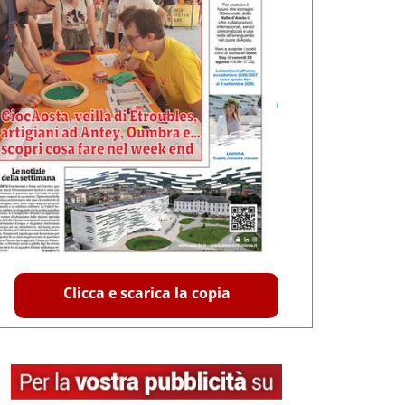
Clicca e scarica la copia