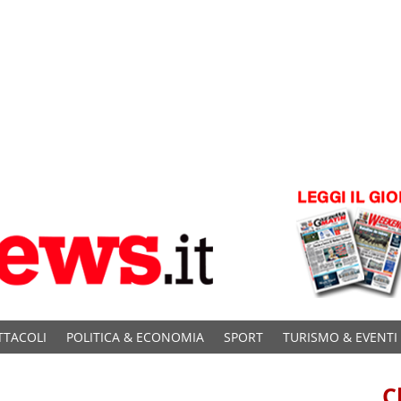
TTACOLI
POLITICA & ECONOMIA
SPORT
TURISMO & EVENTI
C