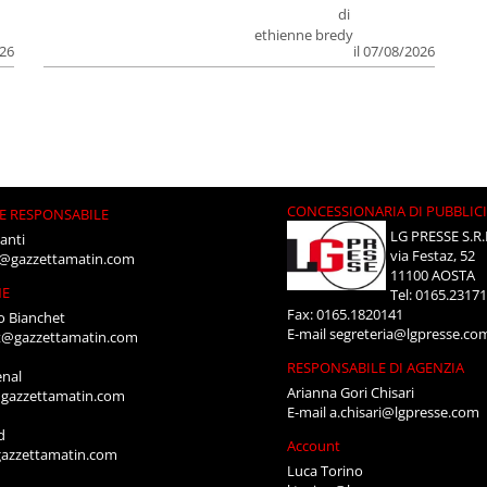
di
ethienne bredy
026
il 07/08/2026
CONCESSIONARIA DI PUBBLIC
E RESPONSABILE
LG PRESSE S.R.
anti
via Festaz, 52
i@gazzettamatin.com
11100 AOSTA
NE
Tel: 0165.2317
Fax: 0165.1820141
o Bianchet
E-mail
segreteria@lgpresse.co
t@gazzettamatin.com
RESPONSABILE DI AGENZIA
enal
Arianna Gori Chisari
gazzettamatin.com
E-mail
a.chisari@lgpresse.com
d
Account
azzettamatin.com
Luca Torino