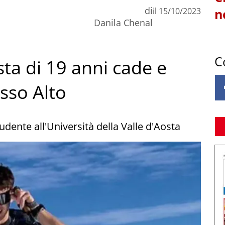
di
il
15/10/2023
n
Danila Chenal
C
sta di 19 anni cade e
asso Alto
udente all'Università della Valle d'Aosta