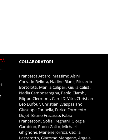
ITÀ
COLLABORATORI
L.
Francesca Arcaro, Massimo Altini,
Corrado Bellora, Nadine Blanc, Riccardo
11
Bortolotti, Manila Calipari, Giulia Calisti,
Nadia Camposaragna, Paolo Ciambi,
m
Filippo Clermont, Carol Di Vito, Christian
Leo Dufour, Christian Evaspasiano,
Giuseppe Farinella, Enrico Formento
Dojot, Bruno Fracasso, Fabio
Francesconi, Sofia Fregnani, Giorgia
Gambino, Paolo Gatto, Michael
Ghignone, Marlène Jorrioz, Cecilia
Lazzarotto, Giacomo Mangano, Angela