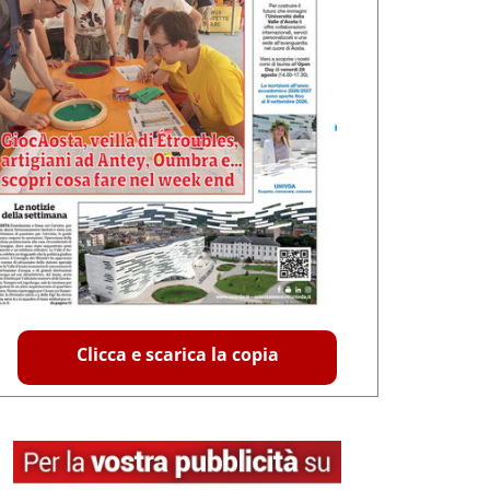
Clicca e scarica la copia