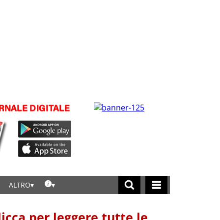
ALTRO
licca per leggere tutte le