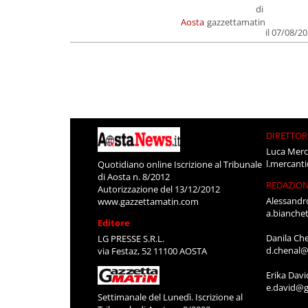
di
Aosta
gazzettamatin
il 07/08/2
DIRETTOR
Luca Merc
l.mercant
Quotidiano online Iscrizione al Tribunale
di Aosta n. 8/2012
REDAZIO
Autorizzazione del 13/12/2012
Alessandr
www.gazzettamatin.com
a.bianche
Editore
Danila Ch
LG PRESSE S.R.L.
d.chenal@
via Festaz, 52 11100 AOSTA
Erika Davi
e.david@g
Settimanale del Lunedì. Iscrizione al