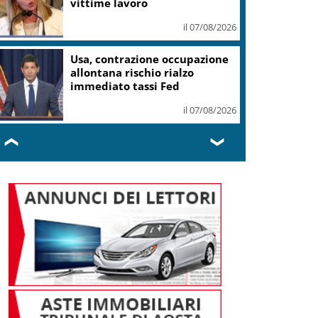
il 07/08/2026
Roggero, Salvini lo visita in
carcere: no pressioni su grazia,
profilo basso
il 07/08/2026
❮
❯