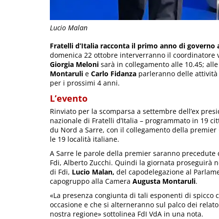
Lucio Malan
Fratelli d’Italia racconta il primo anno di governo a
domenica 22 ottobre interverranno il coordinatore 
Giorgia Meloni
sarà in collegamento alle 10.45; alle
Montaruli
e
Carlo Fidanza
parleranno delle attività
per i prossimi 4 anni.
L’evento
Rinviato per la scomparsa a settembre dell’ex presi
nazionale di Fratelli d’Italia – programmato in 19 cit
du Nord a Sarre, con il collegamento della premier 
le 19 località italiane.
A Sarre le parole della premier saranno precedute d
Fdi, Alberto Zucchi. Quindi la giornata proseguirà n
di Fdi,
Lucio Malan,
del capodelegazione al Parlame
capogruppo alla Camera
Augusta Montaruli
.
«La presenza congiunta di tali esponenti di spicco c
occasione e che si alterneranno sul palco dei relatori
nostra regione» sottolinea FdI VdA in una nota.