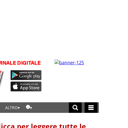
ALTRO
licca per leggere tutte le