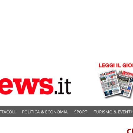
TTACOLI
POLITICA & ECONOMIA
SPORT
TURISMO & EVENTI
C