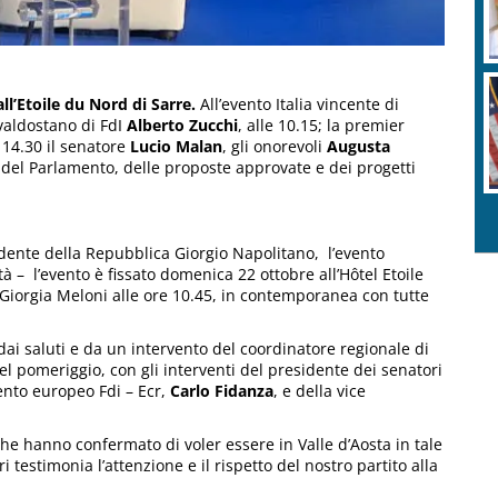
ll’Etoile du Nord di Sarre.
All’evento Italia vincente di
valdostano di FdI
Alberto Zucchi
, alle 10.15; la premier
 14.30 il senatore
Lucio Malan
, gli onorevoli
Augusta
 del Parlamento, delle proposte approvate e dei progetti
dente della Repubblica Giorgio Napolitano, l’evento
tà – l’evento è fissato domenica 22 ottobre all’Hôtel Etoile
Giorgia Meloni alle ore 10.45, in contemporanea con tutte
ai saluti e da un intervento del coordinatore regionale di
el pomeriggio, con gli interventi del presidente dei senatori
nto europeo Fdi – Ecr,
Carlo Fidanza
, e della vice
he hanno confermato di voler essere in Valle d’Aosta in tale
 testimonia l’attenzione e il rispetto del nostro partito alla