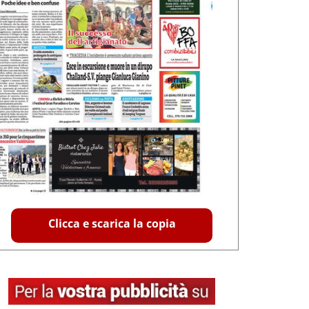
Clicca e scarica la copia