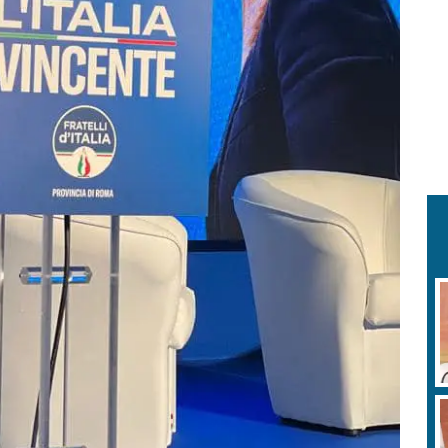
E
a
S
p