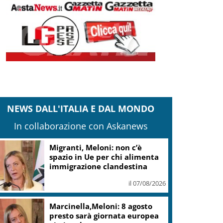
NEWS DALL'ITALIA E DAL MONDO
In collaborazione con Askanews
milia R., carabinieri: fermati 4 presunti
utori omicidio Nicola Musiani
il 07/08/2026
pin time Labs: fondi immobiliari non
ossono vincere su città pubblica