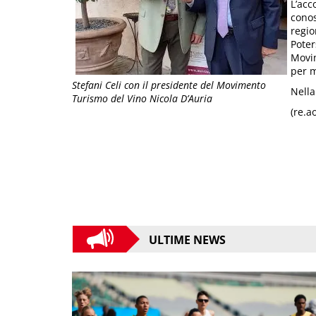
L’acc
conos
regio
Poter
Movim
per m
Stefani Celi con il presidente del Movimento
Nella
Turismo del Vino Nicola D’Auria
(re.a
ULTIME NEWS