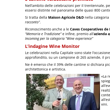
Nell’ambito delle celebrazioni per il trentennale, p
essersi distinte nel panorama delle quasi 800 cant
Si tratta della
Maison Agricole D&D
nella categoria
racconto”
.
Riconoscimento anche a le
Caves Cooperatives de
“Memoria e Tradizione”
e infine, premio all’
azienda a
Incoming per la categoria “Wine experience”
L’indagine Wine Monitor
Le celebrazioni nella Capitale sono state l’occasi
approfondito, su un campione di 265 aziende, il profi
Ne è emerso che il 39% delle cantine si dichiara pic
architettonica e artistica.
«La r
spie
all’e
realt
conte
all’e
vini.