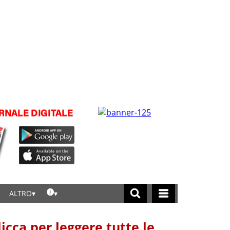
ALTRO
licca per leggere tutte le