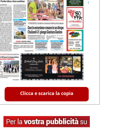
Clicca e scarica la copia