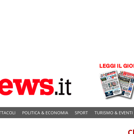
TTACOLI
POLITICA & ECONOMIA
SPORT
TURISMO & EVENTI
C