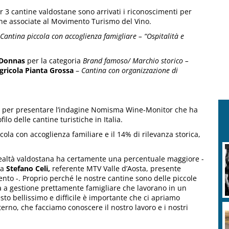
er 3 cantine valdostane sono arrivati i riconoscimenti per
ine associate al Movimento Turismo del Vino.
Cantina piccola con accoglienza famigliare – “Ospitalità e
 Donnas
per la categoria
Brand famoso/ Marchio storico –
gricola Pianta Grossa
–
Cantina con organizzazione di
one per presentare l’indagine Nomisma Wine-Monitor che ha
lo delle cantine turistiche in Italia.
cola con accoglienza familiare e il 14% di rilevanza storica,
ealtà valdostana ha certamente una percentuale maggiore -
ga
Stefano Celi,
referente MTV Valle d’Aosta, presente
vento -. Proprio perché le nostre cantine sono delle piccole
à a gestione prettamente famigliare che lavorano in un
sto bellissimo e difficile è importante che ci apriamo
sterno, che facciamo conoscere il nostro lavoro e i nostri