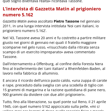
quel sogno diventava realtà» ricordava Tassone.
L’intervista di Gazzetta Matin al prigioniero
numero 5.162
Gazzetta Matin
aveva ascoltato
Pietro Tassone
nel gennaio
2011, in una lunga intervista intitolata ‘Noi cani italiani, io
prigioniero numero 5.162’.
Nel ’43, Tassone aveva 20 anni e fu costretto a partire militare
giusto nei giorni di gennaio nei quali il fratello maggiore
scomparve nel gelo russo, «risucchiato dalla ritirata senza
scampo di un esercito impreparato» aveva commentato
Tassone.
Dall’internamento a Offenburg, al confine della Foresta Nera
fino al trasferimento dei ‘cani italiani’ a Rheinfelden-Baden, al
lavoro nella fabbrica di alluminio.
E ancora il ricordo dell’unico pasto caldo, «una zuppa di carote
e rape, preceduto dalla sveglia con una scodella di tiglio con
15 grammi di margarina e la razione quotidiana di pane nero,
900 grammi da dividere con due altri prigionieri».
Tutto, fino alla liberazione, su quel ponte sul Reno, il 21 aprile
1945, con quel numero 5162 appiccicato sulla pelle, «mi c
i