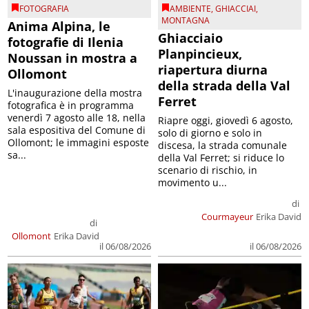
FOTOGRAFIA
AMBIENTE
,
GHIACCIAI
,
MONTAGNA
Anima Alpina, le
Ghiacciaio
fotografie di Ilenia
Planpincieux,
Noussan in mostra a
riapertura diurna
Ollomont
della strada della Val
L'inaugurazione della mostra
Ferret
fotografica è in programma
venerdì 7 agosto alle 18, nella
Riapre oggi, giovedì 6 agosto,
sala espositiva del Comune di
solo di giorno e solo in
Ollomont; le immagini esposte
discesa, la strada comunale
sa...
della Val Ferret; si riduce lo
scenario di rischio, in
movimento u...
di
Courmayeur
Erika David
di
Ollomont
Erika David
il 06/08/2026
il 06/08/2026