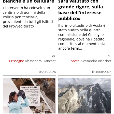
bianche e un cellulare
sarà valutato con
grande rigore, sulla
L'intervento ha coinvolto un
base dell’interesse
centinaio di uomini della
Polizia penitenziaria,
pubblico»
provenienti da tutti gli istituti
Il primo cittadino di Aosta è
del Provveditorato
stato audito nella quarta
commissione del Consiglio
regionale, dove ha ribadito
come l'iter, al momento, sia
ancora ferm...
di
di
Brissogne
Alessandro Bianchet
Aosta
Alessandro Bianchet
il 06/08/2026
il 06/08/2026