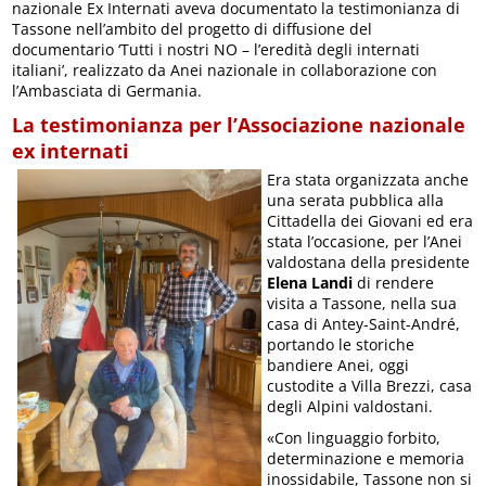
nazionale Ex Internati aveva documentato la testimonianza di
Tassone nell’ambito del progetto di diffusione del
documentario ‘Tutti i nostri NO – l’eredità degli internati
italiani’, realizzato da Anei nazionale in collaborazione con
l’Ambasciata di Germania.
La testimonianza per l’Associazione nazionale
ex internati
Era stata organizzata anche
una serata pubblica alla
Cittadella dei Giovani ed era
stata l’occasione, per l’Anei
valdostana della presidente
Elena Landi
di rendere
visita a Tassone, nella sua
casa di Antey-Saint-André,
portando le storiche
bandiere Anei, oggi
custodite a Villa Brezzi, casa
degli Alpini valdostani.
«Con linguaggio forbito,
determinazione e memoria
inossidabile, Tassone non si