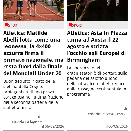
SPORT
SPORT
Atletica: Matilde
Atletica: Asta in Piazza
Abelli lotta come una
torna ad Aosta il 22
leonessa, la 4×400
agosto e strizza
azzurra firma il
l’occhio agli Europei di
primato nazionale, ma
Birmingham
resta fuori dalla finale
La speranza degli
dei Mondiali Under 20
organizzatori è di portare sulla
pedana del salotto buono
Buon debutto iridato della
della città alcuni atleti reduci
stellina della Cogne,
dalla rassegna continentale in
protagonista di una prova
programma ...
coraggiosa nell'ultima frazione
della seconda batteria della
staffetta mist...
di
Redazione Aostanews.it
di
Davide Pellegrino
il 06/08/2026
il 06/08/2026