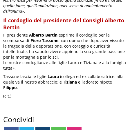
vollero mesi per levarmi di dosso quella sporcizia fisica e morale,
quella fame, quell’umiliazione, quel senso di annientamento
dell’anima»
.
Il cordoglio del presidente del Consigli Alberto
Bertin
Il presidente
Alberto Bertin
esprime il cordoglio per la
scomparsa di
Piero Tassone
: «un uomo che dopo aver vissuto
la tragedia della deportazione, con coraggio e curiosità
intellettuale, ha saputo vivere appieno la sua grande passione
per la montagna e per lo sci.
Le nostre condoglianze alle figlie Laura e Tiziana e alla famiglia
tutta».
Tassone lascia le figlie
Laura
(collega ed ex collaboratrice, alla
quale va il nostro abbraccio) e
Tiziana
e l’adorato nipote
Filippo
.
(c.t.)
Condividi