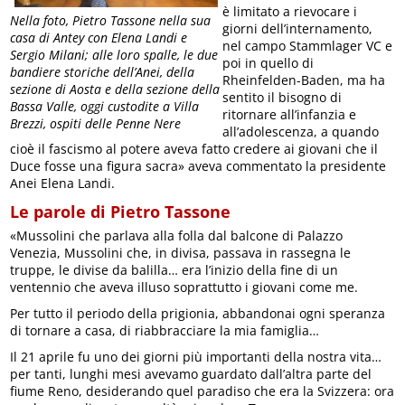
è limitato a rievocare i
Nella foto, Pietro Tassone nella sua
giorni dell’internamento,
casa di Antey con Elena Landi e
nel campo Stammlager VC e
Sergio Milani; alle loro spalle, le due
poi in quello di
bandiere storiche dell’Anei, della
Rheinfelden-Baden, ma ha
sezione di Aosta e della sezione della
sentito il bisogno di
Bassa Valle, oggi custodite a Villa
ritornare all’infanzia e
Brezzi, ospiti delle Penne Nere
all’adolescenza, a quando
cioè il fascismo al potere aveva fatto credere ai giovani che il
Duce fosse una figura sacra» aveva commentato la presidente
Anei Elena Landi.
Le parole di Pietro Tassone
«Mussolini che parlava alla folla dal balcone di Palazzo
Venezia, Mussolini che, in divisa, passava in rassegna le
truppe, le divise da balilla… era l’inizio della fine di un
ventennio che aveva illuso soprattutto i giovani come me.
Per tutto il periodo della prigionia, abbandonai ogni speranza
di tornare a casa, di riabbracciare la mia famiglia…
Il 21 aprile fu uno dei giorni più importanti della nostra vita…
per tanti, lunghi mesi avevamo guardato dall’altra parte del
fiume Reno, desiderando quel paradiso che era la Svizzera: ora