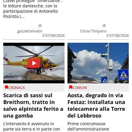
Clavel prosegue “ItinerDante”,
le letture dantesche, con la
partecipazione di Antonello
Pistritto (...
di
di
gazzettamatin
Cinzia Timpano
il 07/08/2026
il 07/08/2026
CRONACA
COMUNI
Scarica di sassi sul
Aosta, degrado in via
Breithorn, tratto in
Festaz: installata una
salvo alpinista ferito a
telecamera alla Torre
una gamba
del Lebbroso
L'intervento è avvenuto in
Prime contromosse
parte via terra e in parte con
dell'amministrazione