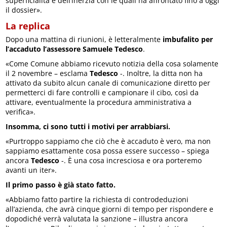
superficialità e dell’inerzia con le quali ha affrontato fino a oggi
il dossier».
La replica
Dopo una mattina di riunioni, è letteralmente
imbufalito per
l’accaduto l’assessore Samuele Tedesco
.
«Come Comune abbiamo ricevuto notizia della cosa solamente
il 2 novembre – esclama
Tedesco
-. Inoltre, la ditta non ha
attivato da subito alcun canale di comunicazione diretto per
permetterci di fare controlli e campionare il cibo, così da
attivare, eventualmente la procedura amministrativa a
verifica».
Insomma, ci sono tutti i motivi per arrabbiarsi.
«Purtroppo sappiamo che ciò che è accaduto è vero, ma non
sappiamo esattamente cosa possa essere successo – spiega
ancora
Tedesco
-. È una cosa incresciosa e ora porteremo
avanti un iter».
Il primo passo è già stato fatto.
«Abbiamo fatto partire la richiesta di controdeduzioni
all’azienda, che avrà cinque giorni di tempo per rispondere e
dopodiché verrà valutata la sanzione – illustra ancora