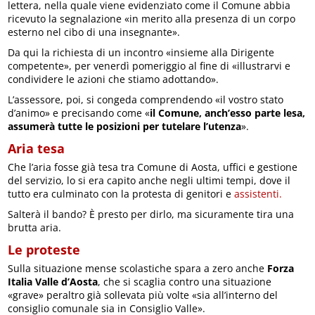
lettera, nella quale viene evidenziato come il Comune abbia
ricevuto la segnalazione «in merito alla presenza di un corpo
esterno nel cibo di una insegnante».
Da qui la richiesta di un incontro «insieme alla Dirigente
competente», per venerdì pomeriggio al fine di «illustrarvi e
condividere le azioni che stiamo adottando».
L’assessore, poi, si congeda comprendendo «il vostro stato
d’animo» e precisando come «
il Comune, anch’esso parte lesa,
assumerà tutte le posizioni per tutelare l’utenza
».
Aria tesa
Che l’aria fosse già tesa tra Comune di Aosta, uffici e gestione
del servizio, lo si era capito anche negli ultimi tempi, dove il
tutto era culminato con la protesta di genitori e
assistenti.
Salterà il bando? È presto per dirlo, ma sicuramente tira una
brutta aria.
Le proteste
Sulla situazione mense scolastiche spara a zero anche
Forza
Italia Valle d’Aosta
, che si scaglia contro una situazione
«grave» peraltro già sollevata più volte «sia all’interno del
consiglio comunale sia in Consiglio Valle».