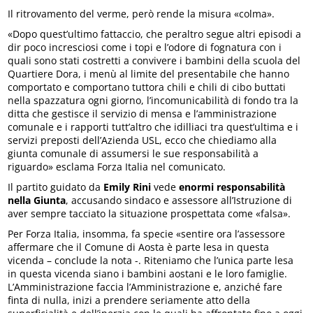
Il ritrovamento del verme, però rende la misura «colma».
«Dopo quest’ultimo fattaccio, che peraltro segue altri episodi a
dir poco incresciosi come i topi e l’odore di fognatura con i
quali sono stati costretti a convivere i bambini della scuola del
Quartiere Dora, i menù al limite del presentabile che hanno
comportato e comportano tuttora chili e chili di cibo buttati
nella spazzatura ogni giorno, l’incomunicabilità di fondo tra la
ditta che gestisce il servizio di mensa e l’amministrazione
comunale e i rapporti tutt’altro che idilliaci tra quest’ultima e i
servizi preposti dell’Azienda USL, ecco che chiediamo alla
giunta comunale di assumersi le sue responsabilità a
riguardo» esclama Forza Italia nel comunicato.
Il partito guidato da
Emily Rini
vede
enormi responsabilità
nella Giunta
, accusando sindaco e assessore all’Istruzione di
aver sempre tacciato la situazione prospettata come «falsa».
Per Forza Italia, insomma, fa specie «sentire ora l’assessore
affermare che il Comune di Aosta è parte lesa in questa
vicenda – conclude la nota -. Riteniamo che l’unica parte lesa
in questa vicenda siano i bambini aostani e le loro famiglie.
L’Amministrazione faccia l’Amministrazione e, anziché fare
finta di nulla, inizi a prendere seriamente atto della