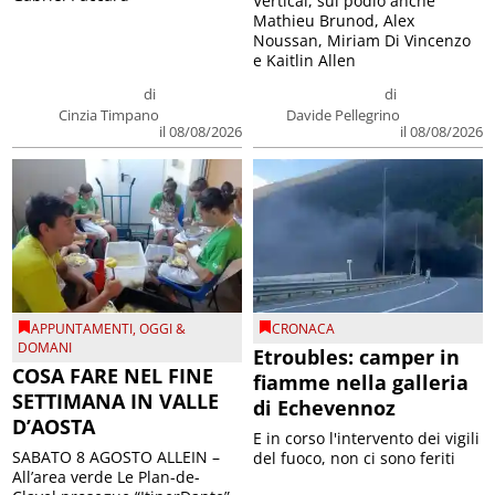
Vertical, sul podio anche
Mathieu Brunod, Alex
Noussan, Miriam Di Vincenzo
e Kaitlin Allen
di
di
Cinzia Timpano
Davide Pellegrino
il 08/08/2026
il 08/08/2026
APPUNTAMENTI
,
OGGI &
CRONACA
DOMANI
Etroubles: camper in
COSA FARE NEL FINE
fiamme nella galleria
SETTIMANA IN VALLE
di Echevennoz
D’AOSTA
E in corso l'intervento dei vigili
SABATO 8 AGOSTO ALLEIN –
del fuoco, non ci sono feriti
All’area verde Le Plan-de-