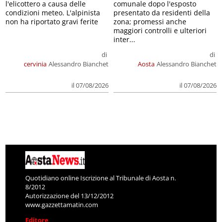
l'elicottero a causa delle
comunale dopo l'esposto
condizioni meteo. L'alpinista
presentato da residenti della
non ha riportato gravi ferite
zona; promessi anche
maggiori controlli e ulteriori
inter...
di
di
cervinia
Alessandro Bianchet
Aosta
Alessandro Bianchet
il 07/08/2026
il 07/08/2026
Quotidiano online Iscrizione al Tribunale di Aosta n.
8/2012
Autorizzazione del 13/12/2012
www.gazzettamatin.com
Editore