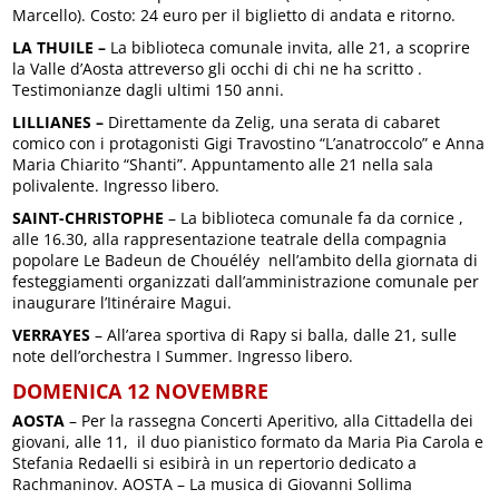
Marcello). Costo: 24 euro per il biglietto di andata e ritorno.
LA THUILE –
La biblioteca comunale invita, alle 21, a scoprire
la Valle d’Aosta attreverso gli occhi di chi ne ha scritto .
Testimonianze dagli ultimi 150 anni.
LILLIANES –
Direttamente da Zelig, una serata di cabaret
comico con i protagonisti Gigi Travostino “L’anatroccolo” e Anna
Maria Chiarito “Shanti”. Appuntamento alle 21 nella sala
polivalente. Ingresso libero.
SAINT-CHRISTOPHE
– La biblioteca comunale fa da cornice ,
alle 16.30, alla rappresentazione teatrale della compagnia
popolare Le Badeun de Chouéléy nell’ambito della giornata di
festeggiamenti organizzati dall’amministrazione comunale per
inaugurare l’Itinéraire Magui.
VERRAYES
– All’area sportiva di Rapy si balla, dalle 21, sulle
note dell’orchestra I Summer. Ingresso libero.
DOMENICA 12 NOVEMBRE
AOSTA
– Per la rassegna Concerti Aperitivo, alla Cittadella dei
giovani, alle 11, il duo pianistico formato da Maria Pia Carola e
Stefania Redaelli si esibirà in un repertorio dedicato a
Rachmaninov. AOSTA – La musica di Giovanni Sollima