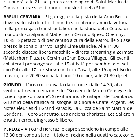
risuonerà, alle 21, nel parco archeologico di Saint-Martin-de-
Corléans dove si esibiranno i musicisti della Sfom.
BREUIL CERVINIA
– Si gareggia sulla pista della Gran Becca
dove i velocisti di tutto il mondo si contenderanno la vittoria
nella prima gara transfrontaliera nella storia della Coppa di
mondo di sci alpino il Matterhorn Cervino Speed Opening.
10:45| Spettacolo di benvenuto a cura della Patrouille Suisse
presso la zona di arrivo- Laghi Cime Bianche. Alle 11,30
seconda discesa libera maschile – diretta streaming a Zermatt
(Matterhorn Plaza) e Cervinia (Gran Becca Village). Gli eventi
collaterali propongono: alle 15 attività per bambini e dj set
con Pab; alle 17 talk show con Luca Casali; alle 19 aperitivo in
musica; alle 20.30 suona la band 19 o’clock; alle 21.30 dj set.
GIGNOD
– L’area ricreativa fa da cornice, dalle 14.30, alla
ventiquattresima edizione del “Souvenì de Marco Cerisey e di
joueur que son pamë”. Si esibiranno i Frustapot de Tsambava,
Gli amici della musica di Issogne, la Chorale Châtel Argent, Les
Notes Fleuries du Grand Paradis, La Clicca de Saint-Martin-de-
Corléans, il Coro Sant’Orso, Les anciens choristes, Les Sallerein
e Katia Perret. L’ingresso è libero.
PERLOZ
– A Tour d’Hereraz le capre scendono in campo alle
13.30 per conquistare il titolo di regine nella quattro categorie.