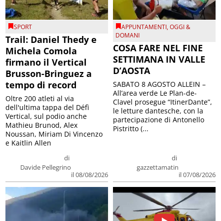
SPORT
APPUNTAMENTI
,
OGGI &
DOMANI
Trail: Daniel Thedy e
COSA FARE NEL FINE
Michela Comola
SETTIMANA IN VALLE
firmano il Vertical
D’AOSTA
Brusson-Bringuez a
tempo di record
SABATO 8 AGOSTO ALLEIN –
All’area verde Le Plan-de-
Oltre 200 atleti al via
Clavel prosegue “ItinerDante”,
dell'ultima tappa del Défì
le letture dantesche, con la
Vertical, sul podio anche
partecipazione di Antonello
Mathieu Brunod, Alex
Pistritto (...
Noussan, Miriam Di Vincenzo
e Kaitlin Allen
di
di
Davide Pellegrino
gazzettamatin
il 08/08/2026
il 07/08/2026