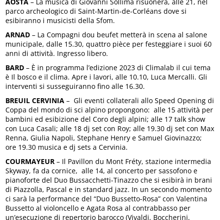
AOSTA
– La musica di Giovanni Sollima risuonerà, alle 21, nel
parco archeologico di Saint-Martin-de-Corléans dove si
esibiranno i musicisti della Sfom.
ARNAD
– La Compagni dou beufet metterà in scena al salone
municipale, dalle 15.30, quattro pièce per festeggiare i suoi 60
anni di attività. Ingresso libero.
BARD
– È in programma l’edizione 2023 di Climalab il cui tema
è Il bosco e il clima. Apre i lavori, alle 10.10, Luca Mercalli. Gli
interventi si susseguiranno fino alle 16.30.
BREUIL CERVINIA
– Gli eventi collaterali allo Speed Opening di
Coppa del mondo di sci alpino propongono: alle 15 attività per
bambini ed esibizione del Coro degli alpini; alle 17 talk show
con Luca Casali; alle 18 dj set con Roy; alle 19.30 dj set con Max
Renna, Giulia Napoli, Stephane Henry e Samuel Giovinazzo;
ore 19.30 musica e dj sets a Cervinia.
COURMAYEUR
– Il Pavillon du Mont Fréty, stazione intermedia
Skyway, fa da cornice, alle 14, al concerto per sassofono e
pianoforte del Duo Bussacchetti-Tinazzo che si esibirà in brani
di Piazzolla, Pascal e in standard jazz. In un secondo momento
ci sarà la performance del “Duo Bussetto-Rosa” con Valentina
Bussetto al violoncello e Agata Rosa al contrabbasso per
un’esecuzione di repertorio barocco (Vivaldi, Boccherini,