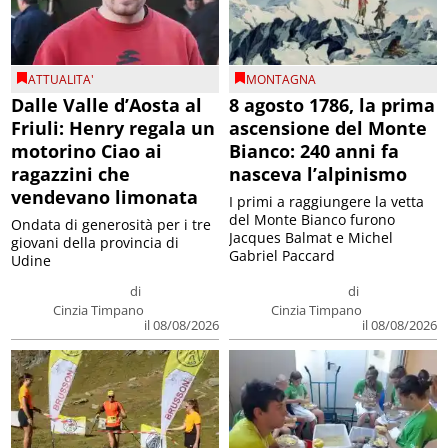
ATTUALITA'
MONTAGNA
Dalle Valle d’Aosta al
8 agosto 1786, la prima
Friuli: Henry regala un
ascensione del Monte
motorino Ciao ai
Bianco: 240 anni fa
ragazzini che
nasceva l’alpinismo
vendevano limonata
I primi a raggiungere la vetta
del Monte Bianco furono
Ondata di generosità per i tre
Jacques Balmat e Michel
giovani della provincia di
Gabriel Paccard
Udine
di
di
Cinzia Timpano
Cinzia Timpano
il 08/08/2026
il 08/08/2026