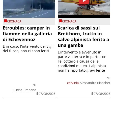
CRONACA
CRONACA
Etroubles: camper in
Scarica di sassi sul
fiamme nella galleria
Breithorn, tratto in
di Echevennoz
salvo alpinista ferito a
una gamba
E in corso l'intervento dei vigili
del fuoco, non ci sono feriti
L'intervento è avvenuto in
parte via terra e in parte con
l'elicottero a causa delle
condizioni meteo. L'alpinista
non ha riportato gravi ferite
di
cervinia
Alessandro Bianchet
di
Cinzia Timpano
il 07/08/2026
il 07/08/2026