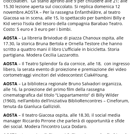
cioccolatieri. Gli stand aprono alle 9 per chiudere alle 21; alle
15.30 lezione aperta sul cioccolato. Si replica domenica 12
novembre.AOSTA – Per la rassegna Enfanthéâtre, al teatro
Giacosa va in scena, alle 15, lo spettacolo per bambini Billy e
Kid verso l’isola del tesoro della compagnia Barabao Teatro.
Costo: 5 euro e 3 euro per i bimbi.
AOSTA
– La libreria Briviodue di piazza Chanoux ospita, alle
17.30, la storica Bruna Bertola e Ornella Testore che hanno
scritto a quattro mani il libro L’ufficiale in bicicletta. Storia
partigiana. Modera Cecilia Lazzarotto.
AOSTA
– Il Teatro Splendor fa da cornice, alle 18, con ingresso
libero, la serata evento di proiezione e premiazione dei video
cortometraggi vincitori del videocontest Ciak4Young.
AOSTA
– La biblioteca regionale Bruno Salvadori organizza,
alle 16, la proiezione del primo film della rassegna
cinematografica dal titolo “L’appartamento” di Billy Wilder
(1960), nell’ambito dell’iniziativa BiblioRencontres – Cineforum,
tenuta da Gianluca Gallizioli.
AOSTA
– Il teatro Giacosa ospita, alle 18.30, il social media
manager Riccardo Pirrone che parlerà di opportunità e sfide
dei social. Modera l’incontro Luca Dodaro.