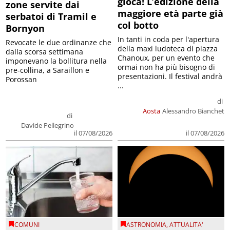
gioca! L’edizione della
zone servite dai
maggiore età parte già
serbatoi di Tramil e
col botto
Bornyon
In tanti in coda per l'apertura
Revocate le due ordinanze che
della maxi ludoteca di piazza
dalla scorsa settimana
Chanoux, per un evento che
imponevano la bollitura nella
ormai non ha più bisogno di
pre-collina, a Saraillon e
presentazioni. Il festival andrà
Porossan
...
di
Aosta
Alessandro Bianchet
di
Davide Pellegrino
il 07/08/2026
il 07/08/2026
COMUNI
ASTRONOMIA
,
ATTUALITA'