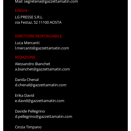
Mail:
segreteria@gazzettamatin.com
Editore
LG PRESSE S.R.L.
via Festaz, 52 11100 AOSTA
DIRETTORE RESPONSABILE
Luca Mercanti
l.mercanti@gazzettamatin.com
REDAZIONE
Alessandro Bianchet
a.bianchet@gazzettamatin.com
Danila Chenal
d.chenal@gazzettamatin.com
Erika David
e.david@gazzettamatin.com
Davide Pellegrino
d.pellegrino@gazzettamatin.com
Cinzia Timpano