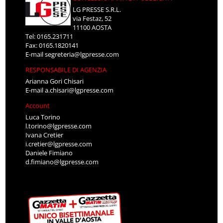
LG PRESSE S.R.L.
via Festaz, 52
11100 AOSTA
Tel: 0165.231711
Fax: 0165.1820141
E-mail
segreteria@lgpresse.com
RESPONSABILE DI AGENZIA
Arianna Gori Chisari
E-mail
a.chisari@lgpresse.com
Account
Luca Torino
l.torino@lgpresse.com
Ivana Cretier
i.cretier@lgpresse.com
Daniele Fimiano
d.fimiano@lgpresse.com