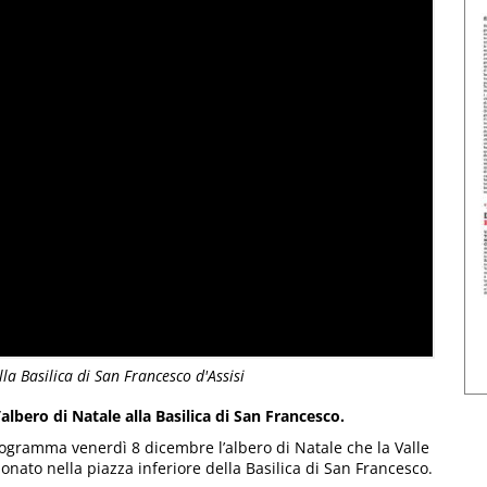
lla Basilica di San Francesco d'Assisi
’albero di Natale alla Basilica di San Francesco.
rogramma venerdì 8 dicembre l’albero di Natale che la Valle
onato nella piazza inferiore della Basilica di San Francesco.