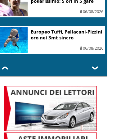
uguaglianza
il 06/08/2026
Mediobanca sigla il I semestre
con risultati da record, utile
+6% a 711 mln
il 06/08/2026
❮
❯