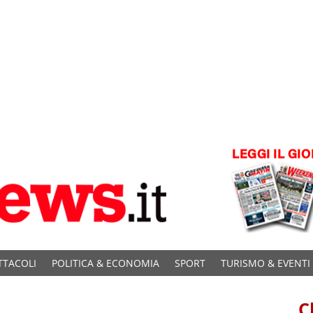
TTACOLI
POLITICA & ECONOMIA
SPORT
TURISMO & EVENTI
C