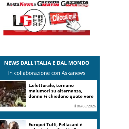
NEWS DALL'ITALIA E DAL MONDO
In collaborazione con Askanews
Mattarella: le canzoni di
Guccini parlano di giustizia e
uguaglianza
il 06/08/2026
Guccini, Mattarella: sue
canzoni parlano di giustizia e