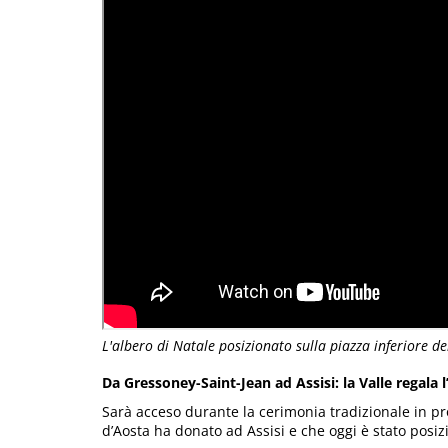
L'albero di Natale posizionato sulla piazza inferiore de
Da Gressoney-Saint-Jean ad Assisi: la Valle regala l
Sarà acceso durante la cerimonia tradizionale in p
d’Aosta ha donato ad Assisi e che oggi è stato posizi