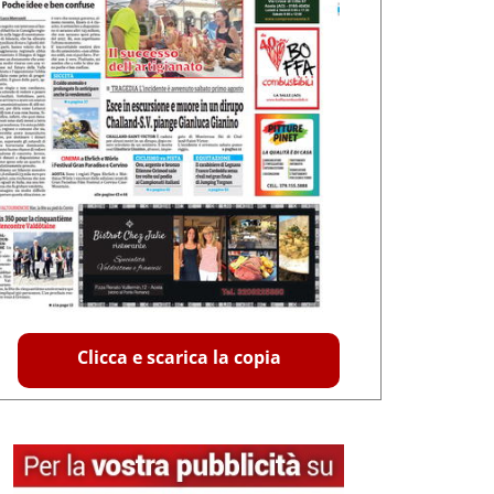
Clicca e scarica la copia