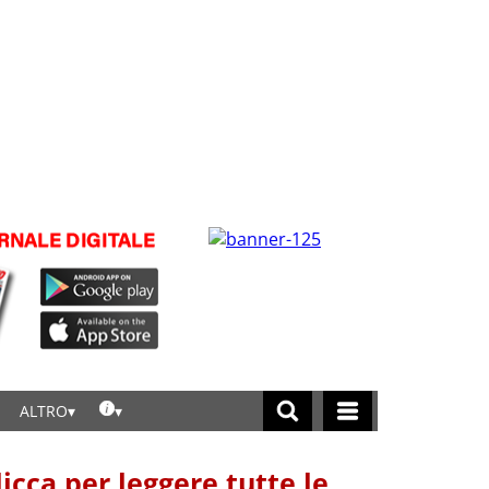
ALTRO
licca per leggere tutte le