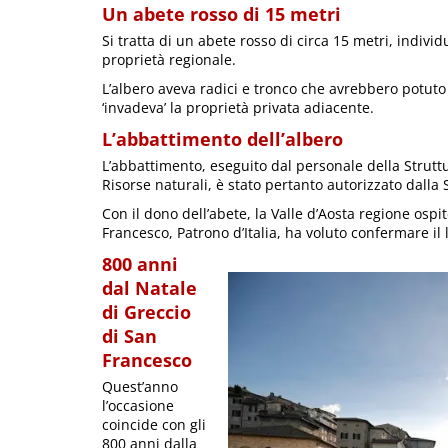
Un abete rosso di 15 metri
Si tratta di un abete rosso di circa 15 metri, indivi
proprietà regionale.
L’albero aveva radici e tronco che avrebbero potuto 
‘invadeva’ la proprietà privata adiacente.
L’abbattimento dell’albero
L’abbattimento, eseguito dal personale della Struttur
Risorse naturali, è stato pertanto autorizzato dalla S
Con il dono dell’abete, la Valle d’Aosta regione ospite
Francesco, Patrono d’Italia, ha voluto confermare il
800 anni
dal Natale
di Greccio
di San
Francesco
Quest’anno
l’occasione
coincide con gli
800 anni dalla