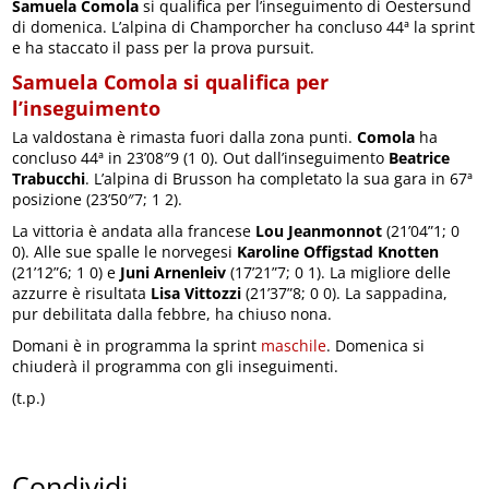
Samuela Comola
si qualifica per l’inseguimento di Oestersund
di domenica. L’alpina di Champorcher ha concluso 44ª la sprint
e ha staccato il pass per la prova pursuit.
Samuela Comola si qualifica per
l’inseguimento
La valdostana è rimasta fuori dalla zona punti.
Comola
ha
concluso 44ª in 23’08″9 (1 0). Out dall’inseguimento
Beatrice
Trabucchi
. L’alpina di Brusson ha completato la sua gara in 67ª
posizione (23’50″7; 1 2).
La vittoria è andata alla francese
Lou Jeanmonnot
(21’04”1; 0
0). Alle sue spalle le norvegesi
Karoline Offigstad Knotten
(21’12”6; 1 0) e
Juni Arnenleiv
(17’21”7; 0 1). La migliore delle
azzurre è risultata
Lisa Vittozzi
(21’37”8; 0 0). La sappadina,
pur debilitata dalla febbre, ha chiuso nona.
Domani è in programma la sprint
maschile
. Domenica si
chiuderà il programma con gli inseguimenti.
(t.p.)
Condividi