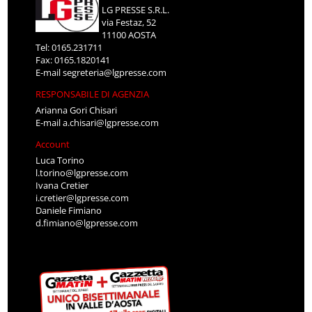
LG PRESSE S.R.L.
via Festaz, 52
11100 AOSTA
Tel: 0165.231711
Fax: 0165.1820141
E-mail
segreteria@lgpresse.com
RESPONSABILE DI AGENZIA
Arianna Gori Chisari
E-mail
a.chisari@lgpresse.com
Account
Luca Torino
l.torino@lgpresse.com
Ivana Cretier
i.cretier@lgpresse.com
Daniele Fimiano
d.fimiano@lgpresse.com