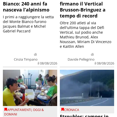
Bianco: 240 anni fa
firmano il Vertical
nasceva l’alpinismo
Brusson-Bringuez a
tempo di record
I primi a raggiungere la vetta
del Monte Bianco furono
Oltre 200 atleti al via
Jacques Balmat e Michel
dell'ultima tappa del Défì
Gabriel Paccard
Vertical, sul podio anche
Mathieu Brunod, Alex
Noussan, Miriam Di Vincenzo
e Kaitlin Allen
di
di
Cinzia Timpano
Davide Pellegrino
il 08/08/2026
il 08/08/2026
APPUNTAMENTI
,
OGGI &
CRONACA
DOMANI
Etroubles: camper in