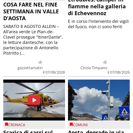
COSA FARE NEL FINE
fiamme nella galleria
SETTIMANA IN VALLE
di Echevennoz
D’AOSTA
E in corso l'intervento dei vigili
SABATO 8 AGOSTO ALLEIN –
del fuoco, non ci sono feriti
All’area verde Le Plan-de-
Clavel prosegue “ItinerDante”,
le letture dantesche, con la
partecipazione di Antonello
Pistritto (...
di
di
gazzettamatin
Cinzia Timpano
il 07/08/2026
il 07/08/2026
CRONACA
COMUNI
Scarica di sassi sul
Aosta, degrado in via