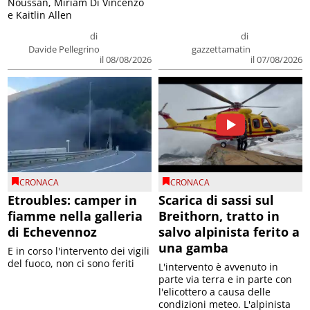
Noussan, Miriam Di Vincenzo
e Kaitlin Allen
di
di
Davide Pellegrino
gazzettamatin
il 08/08/2026
il 07/08/2026
CRONACA
CRONACA
Etroubles: camper in
Scarica di sassi sul
fiamme nella galleria
Breithorn, tratto in
di Echevennoz
salvo alpinista ferito a
una gamba
E in corso l'intervento dei vigili
del fuoco, non ci sono feriti
L'intervento è avvenuto in
parte via terra e in parte con
l'elicottero a causa delle
condizioni meteo. L'alpinista