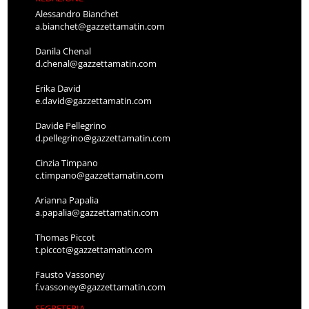
Alessandro Bianchet
a.bianchet@gazzettamatin.com
Danila Chenal
d.chenal@gazzettamatin.com
Erika David
e.david@gazzettamatin.com
Davide Pellegrino
d.pellegrino@gazzettamatin.com
Cinzia Timpano
c.timpano@gazzettamatin.com
Arianna Papalia
a.papalia@gazzettamatin.com
Thomas Piccot
t.piccot@gazzettamatin.com
Fausto Vassoney
f.vassoney@gazzettamatin.com
SEGRETERIA