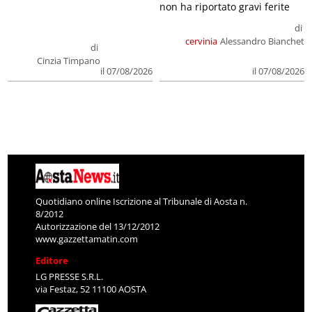
non ha riportato gravi ferite
di
cervinia
Alessandro Bianchet
di
Cinzia Timpano
il 07/08/2026
il 07/08/2026
Quotidiano online Iscrizione al Tribunale di Aosta n.
8/2012
Autorizzazione del 13/12/2012
www.gazzettamatin.com
Editore
LG PRESSE S.R.L.
via Festaz, 52 11100 AOSTA