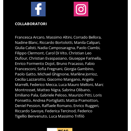
COLLABORATORI
Francesca Arcaro, Massimo Altini, Corrado Bellora,
Nadine Blanc, Riccardo Bortolotti, Manila Calipari,
Giulia Calisti, Nadia Camposaragna, Paolo Ciambi,
Filippo Clermont, Carol Di Vito, Christian Leo
Dufour, Christian Evaspasiano, Giuseppe Farinella,
Enrico Formento Dojot, Bruno Fracasso, Fabio
Francesconi, Sofia Fregnani, Giorgia Gambino,
Paolo Gatto, Michael Ghignone, Marlène Jorrioz,
Cecilia Lazzarotto, Giacomo Mangano, Angela
Marrelli, Federico Mecca, Luca Mauro Melloni, Marc
Montrosset, Matteo Nigra, Sabrina Olibano,
Emiliano Pala, Gabriele Peloso, Maurizio Pitti, Loris
Ponsetto, Andrea Portigliatti, Mattia Pramotton,
Deniel Pession, Raffaele Romano, Enrico Ruggeri,
Riccardo Savoye, Federica Tercinod, Federico
Tigellio Benvenuto, Luca Massimo Trifilò