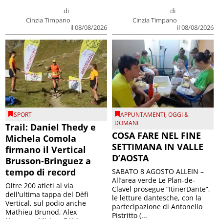
di
di
Cinzia Timpano
Cinzia Timpano
il 08/08/2026
il 08/08/2026
SPORT
APPUNTAMENTI
,
OGGI &
DOMANI
Trail: Daniel Thedy e
COSA FARE NEL FINE
Michela Comola
SETTIMANA IN VALLE
firmano il Vertical
D’AOSTA
Brusson-Bringuez a
tempo di record
SABATO 8 AGOSTO ALLEIN –
All’area verde Le Plan-de-
Oltre 200 atleti al via
Clavel prosegue “ItinerDante”,
dell'ultima tappa del Défì
le letture dantesche, con la
Vertical, sul podio anche
partecipazione di Antonello
Mathieu Brunod, Alex
Pistritto (...