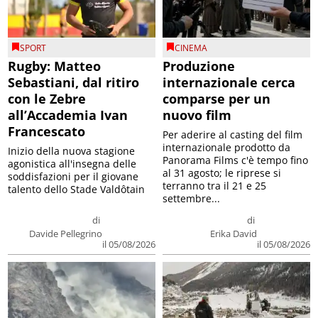
SPORT
CINEMA
Rugby: Matteo
Produzione
Sebastiani, dal ritiro
internazionale cerca
con le Zebre
comparse per un
all’Accademia Ivan
nuovo film
Francescato
Per aderire al casting del film
internazionale prodotto da
Inizio della nuova stagione
Panorama Films c'è tempo fino
agonistica all'insegna delle
al 31 agosto; le riprese si
soddisfazioni per il giovane
terranno tra il 21 e 25
talento dello Stade Valdôtain
settembre...
di
di
Davide Pellegrino
Erika David
il 05/08/2026
il 05/08/2026