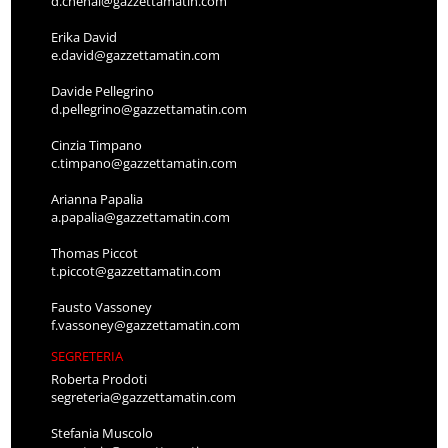
d.chenal@gazzettamatin.com
Erika David
e.david@gazzettamatin.com
Davide Pellegrino
d.pellegrino@gazzettamatin.com
Cinzia Timpano
c.timpano@gazzettamatin.com
Arianna Papalia
a.papalia@gazzettamatin.com
Thomas Piccot
t.piccot@gazzettamatin.com
Fausto Vassoney
f.vassoney@gazzettamatin.com
SEGRETERIA
Roberta Prodoti
segreteria@gazzettamatin.com
Stefania Muscolo