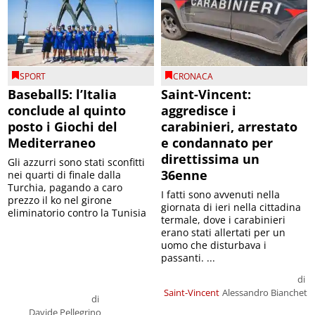
SPORT
CRONACA
Baseball5: l’Italia
Saint-Vincent:
conclude al quinto
aggredisce i
posto i Giochi del
carabinieri, arrestato
Mediterraneo
e condannato per
direttissima un
Gli azzurri sono stati sconfitti
36enne
nei quarti di finale dalla
Turchia, pagando a caro
I fatti sono avvenuti nella
prezzo il ko nel girone
giornata di ieri nella cittadina
eliminatorio contro la Tunisia
termale, dove i carabinieri
erano stati allertati per un
uomo che disturbava i
passanti. ...
di
Saint-Vincent
Alessandro Bianchet
di
Davide Pellegrino