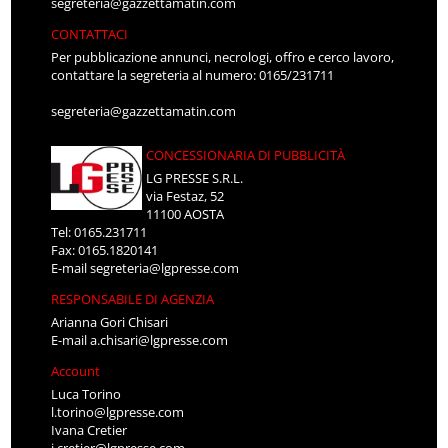
segreteria@gazzettamatin.com
CONTATTACI
Per pubblicazione annunci, necrologi, offro e cerco lavoro,
contattare la segreteria al numero: 0165/231711
segreteria@gazzettamatin.com
CONCESSIONARIA DI PUBBLICITÀ
LG PRESSE S.R.L.
via Festaz, 52
11100 AOSTA
Tel: 0165.231711
Fax: 0165.1820141
E-mail
segreteria@lgpresse.com
RESPONSABILE DI AGENZIA
Arianna Gori Chisari
E-mail
a.chisari@lgpresse.com
Account
Luca Torino
l.torino@lgpresse.com
Ivana Cretier