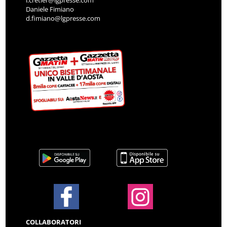
i.cretier@lgpresse.com
Daniele Fimiano
d.fimiano@lgpresse.com
COLLABORATORI