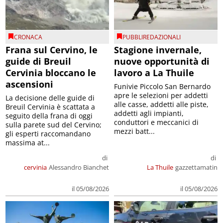
CRONACA
PUBBLIREDAZIONALI
Frana sul Cervino, le
Stagione invernale,
guide di Breuil
nuove opportunità di
Cervinia bloccano le
lavoro a La Thuile
ascensioni
Funivie Piccolo San Bernardo
apre le selezioni per addetti
La decisione delle guide di
alle casse, addetti alle piste,
Breuil Cervinia è scattata a
addetti agli impianti,
seguito della frana di oggi
conduttori e meccanici di
sulla parete sud del Cervino;
mezzi batt...
gli esperti raccomandano
massima at...
di
di
cervinia
Alessandro Bianchet
La Thuile
gazzettamatin
il 05/08/2026
il 05/08/2026