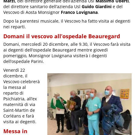
Marzi,
del direttore generale dell’azienda Usl
Massimo Uberti
,
del direttore sanitario dell’azienda Usl
Guido Giardini
e del
Vescovo di Aosta Monsignor
Franco Lovignana
.
Dopo la parentesi musicale, il Vescovo ha fatto visita ai degenti
nei reparti.
Domani il vescovo all’ospedale Beauregard
Domani, mercoledì 20 dicembre, alle 9.30, il Vescovo farà visita
ai degenti dell’ospedale Beauregard mentre giovedì
pomeriggio, Monsignor Lovignana visiterà i degenti
dell’ospedale Parini.
Venerdì 22
dicembre, il
Vescovo celebrerà
la messa al
reparto di
Psichiatria, all’ex
maternità di via
Saint-Martin de
Corléans e farà
visita ai degenti.
Messa in