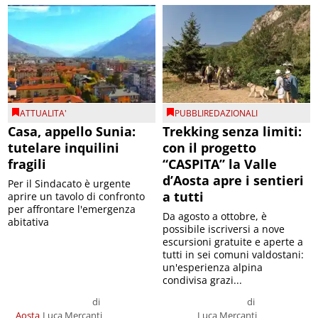
ATTUALITA'
PUBBLIREDAZIONALI
Casa, appello Sunia:
Trekking senza limiti:
tutelare inquilini
con il progetto
fragili
“CASPITA” la Valle
d’Aosta apre i sentieri
Per il Sindacato è urgente
a tutti
aprire un tavolo di confronto
per affrontare l'emergenza
Da agosto a ottobre, è
abitativa
possibile iscriversi a nove
escursioni gratuite e aperte a
tutti in sei comuni valdostani:
un'esperienza alpina
condivisa grazi...
di
di
Aosta
Luca Mercanti
Luca Mercanti