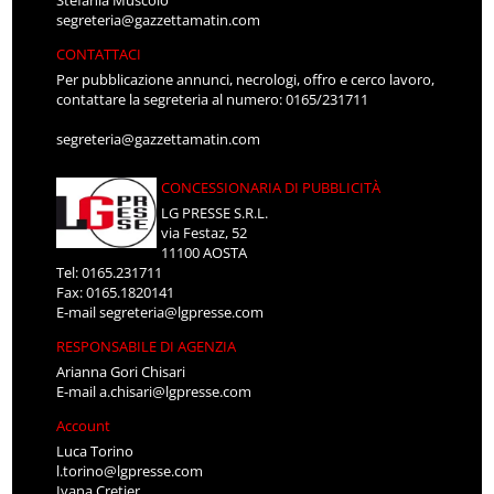
Stefania Muscolo
segreteria@gazzettamatin.com
CONTATTACI
Per pubblicazione annunci, necrologi, offro e cerco lavoro,
contattare la segreteria al numero: 0165/231711
segreteria@gazzettamatin.com
CONCESSIONARIA DI PUBBLICITÀ
LG PRESSE S.R.L.
via Festaz, 52
11100 AOSTA
Tel: 0165.231711
Fax: 0165.1820141
E-mail
segreteria@lgpresse.com
RESPONSABILE DI AGENZIA
Arianna Gori Chisari
E-mail
a.chisari@lgpresse.com
Account
Luca Torino
l.torino@lgpresse.com
Ivana Cretier