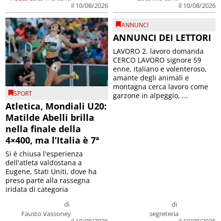
il 10/08/2026
il 10/08/2026
ANNUNCI
ANNUNCI DEI LETTORI
LAVORO 2. lavoro domanda
CERCO LAVORO signore 59
enne, italiano e volenteroso,
amante degli animali e
montagna cerca lavoro come
SPORT
garzone in alpeggio, ...
Atletica, Mondiali U20:
Matilde Abelli brilla
nella finale della
4×400, ma l’Italia è 7ª
Si è chiusa l'esperienza
dell'atleta valdostana a
Eugene, Stati Uniti, dove ha
preso parte alla rassegna
iridata di categoria
di
di
Fausto Vassoney
segreteria
il 10/08/2026
il 10/08/2026