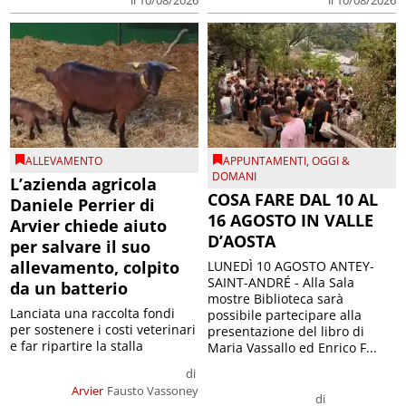
ALLEVAMENTO
APPUNTAMENTI
,
OGGI &
DOMANI
L’azienda agricola
COSA FARE DAL 10 AL
Daniele Perrier di
16 AGOSTO IN VALLE
Arvier chiede aiuto
D’AOSTA
per salvare il suo
allevamento, colpito
LUNEDÌ 10 AGOSTO ANTEY-
SAINT-ANDRÉ - Alla Sala
da un batterio
mostre Biblioteca sarà
Lanciata una raccolta fondi
possibile partecipare alla
per sostenere i costi veterinari
presentazione del libro di
e far ripartire la stalla
Maria Vassallo ed Enrico F...
di
Arvier
Fausto Vassoney
di